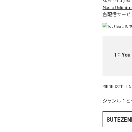
なお「
You (fea
Music Unlimite
各配信サービ
1
：
You 
MIROKUSTELLA
ジャンル：
ヒ
SUTEZEN