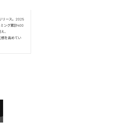
よりリリース。2025
リーミング累計400
超え、
で存在感を高めてい