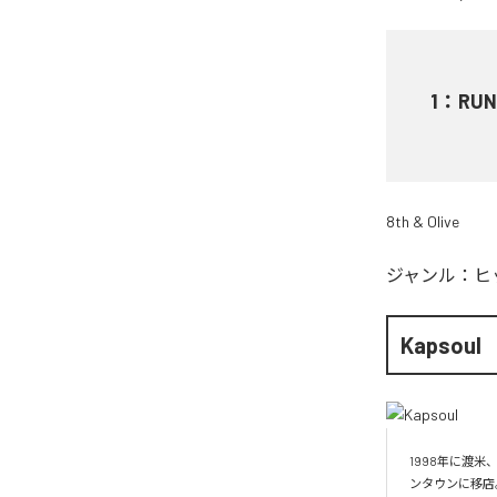
1
：
RUN
8th & Olive
ジャンル：
ヒ
Kapsoul
1998年に渡米
ンタウンに移店