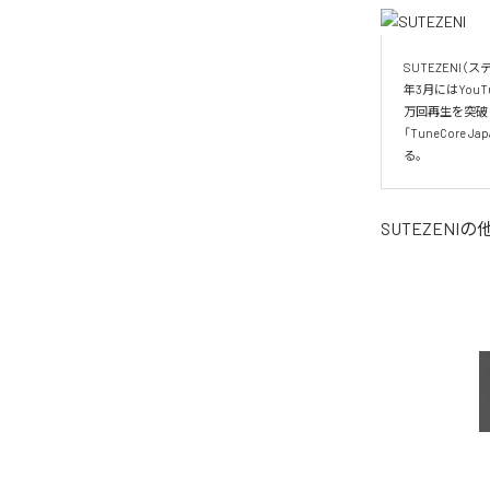
SUTEZENI（ス
年3月にはYouTu
万回再生を突破し
「TuneCore 
る。
SUTEZENI
の