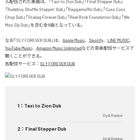
ル配信された楽曲は、「Taxi to Zion Dub」「Final Stepper Dub」
「Rudeboy Shuffle Steppin' Dub」「Raggamuffin Dub」「Cuss Cuss
Chop Dub」「Stalag Forever Dub」「Real Rock Foundation Dub」「We
Miss Sly Dub」を含む全8曲となっている。
なお「
SLY FOREVER DUB
」は、
Apple Music
、
Spotify
、
LINE MUSIC
、
YouTube Music
、
Amazon Music Unlimited
などの音楽配信サービスで
聴くことができる。
各配信サービス：
SLY FOREVER DUB
1
：
Taxi to Zion Dub
Sly & Robbie
2
：
Final Stepper Dub
Sly & Robbie