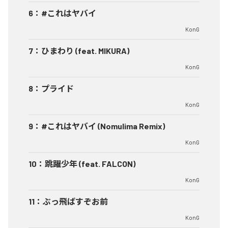
6
：
#これはヤバイ
KonG
7
：
ひまわり (feat. MIKURA)
KonG
8
：
プライド
KonG
9
：
#これはヤバイ (Nomulima Remix)
KonG
10
：
跳躍少年 (feat. FALCON)
KonG
11
：
ぶっ飛ばすぞお前
KonG