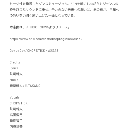
セージ性を重視したダンスミュージック。EDMを軸にしながらもジャンルの
枠を超えたサウンドに乗せ、争いのない未来への願いと、命の尊さ、平和へ
の想いを力強く歌い上げた一曲となっている。

本楽曲は、STUDIO TOHWAよりリリース。

https://www.at-s.com/sbsradio/program/wasabi/

Day by Day / CHOP STICK × WASABI

Credits

Lyrics

鉄崎幹人 

Music

鉄崎幹人 / M.TAKANO

Vocals

CHOP STICK

鉄崎幹人

高田愛弓

重長智子

内野菜美
