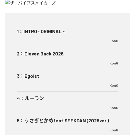
1
：
INTRO ~ORIGINAL ~
KonG
2
：
Eleven Back 2026
KonG
3
：
Egoist
KonG
4
：
ルーラン
KonG
5
：
うさぎとかめfeat.SEEKDAN (2025ver.)
KonG