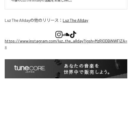
今後のLuz the Alldayの活動をお楽しみに。
Luz The Allday
の他のリリース：
Luz The Allday
https://www.instagram.com/luz_the_allday?igsh=MzRlODBiNWFlZA=
=