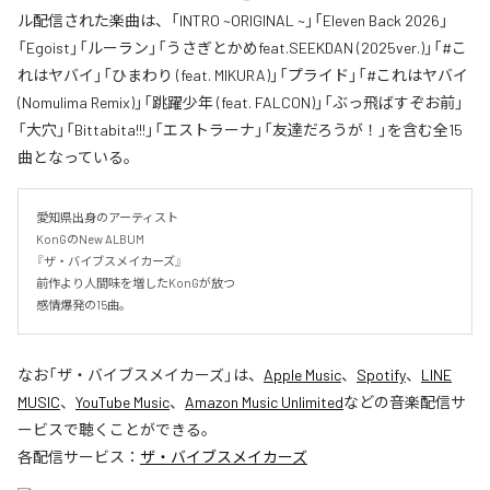
ル配信された楽曲は、「INTRO ~ORIGINAL ~」「Eleven Back 2026」
「Egoist」「ルーラン」「うさぎとかめfeat.SEEKDAN (2025ver.)」「#こ
れはヤバイ」「ひまわり (feat. MIKURA)」「プライド」「#これはヤバイ
(Nomulima Remix)」「跳躍少年 (feat. FALCON)」「ぶっ飛ばすぞお前」
「大穴」「Bittabita!!!」「エストラーナ」「友達だろうが！」を含む全15
曲となっている。
愛知県出身のアーティスト

KonGのNew ALBUM 

『ザ・バイブスメイカーズ』

前作より人間味を増したKonGが放つ

感情爆発の15曲。
なお「
ザ・バイブスメイカーズ
」は、
Apple Music
、
Spotify
、
LINE
MUSIC
、
YouTube Music
、
Amazon Music Unlimited
などの音楽配信サ
ービスで聴くことができる。
各配信サービス：
ザ・バイブスメイカーズ