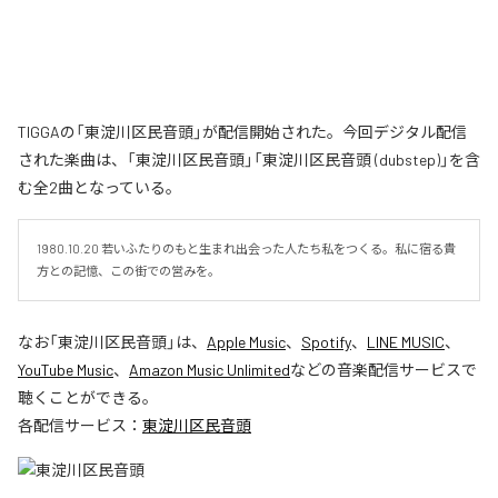
TIGGAの「東淀川区民音頭」が配信開始された。今回デジタル配信
された楽曲は、「東淀川区民音頭」「東淀川区民音頭 (dubstep)」を含
む全2曲となっている。
1980.10.20 若いふたりのもと生まれ出会った人たち私をつくる。私に宿る貴
方との記憶、この街での営みを。
なお「
東淀川区民音頭
」は、
Apple Music
、
Spotify
、
LINE MUSIC
、
YouTube Music
、
Amazon Music Unlimited
などの音楽配信サービスで
聴くことができる。
各配信サービス：
東淀川区民音頭