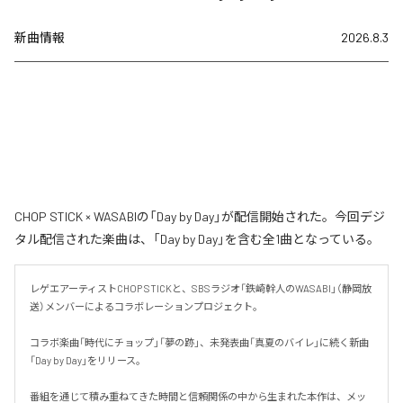
新曲情報
2026.8.3
CHOP STICK × WASABIの「Day by Day」が配信開始された。今回デジ
タル配信された楽曲は、「Day by Day」を含む全1曲となっている。
レゲエアーティストCHOP STICKと、SBSラジオ「鉄崎幹人のWASABI」（静岡放
送）メンバーによるコラボレーションプロジェクト。

コラボ楽曲「時代にチョップ」「夢の跡」、未発表曲「真夏のバイレ」に続く新曲
「Day by Day」をリリース。

番組を通じて積み重ねてきた時間と信頼関係の中から生まれた本作は、メッ