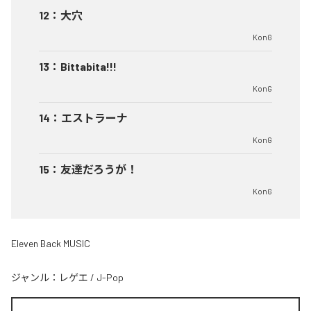
12
：
大穴
KonG
13
：
Bittabita!!!
KonG
14
：
エストラーナ
KonG
15
：
友達だろうが！
KonG
Eleven Back MUSIC
ジャンル：
レゲエ
/
J-Pop