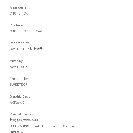
Arrangement

CHOP STICK

Produced by

CHOP STICK / M.SAWA

Recorded by

SWEETSOP / 村上修哉

Mixed by

SWEETSOP

Mastered by

SWEETSOP

Graphic Design

AKIRA KID

Special Thanks

鉄崎幹人のWASABI

SBSラジオ (Shizuoka Broadcasting System Radio)

山本真弘
