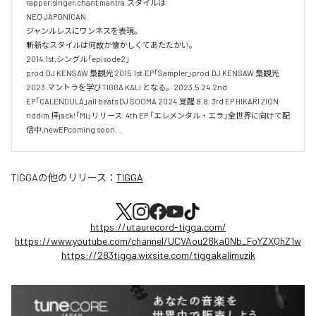
rapper,singer,chant mantra.スタイルは

NEO JAPONICAN. 

ジャンルレスにワンネスを表現。

斬新なスタイルは何故か懐かしくてあたたかい。

2014.1st,シングル「episode2」

prod.DJ KENSAW 梟観光 2015.1st.EP「Sampler」prod.DJ KENSAW 梟観光 

2023.マントラを学びTIGGA KALi となる。2023.5.24.2nd 
EP「CALENDULA」all beats DJ SOOMA 2024.覚醒 8.8. 3rd EP HIKARI ZION 
riddim 拝jack!「Mi」リリース. 4th EP 「エレメンタル・エラ」全世界に向けて配
TIGGA
の他のリリース：
TIGGA
https://utaurecord-tigga.com/
https://www.youtube.com/channel/UCVAou28ka0Nb_FoYZXQhZ1w
https://283tigga.wixsite.com/tiggakalimuzik