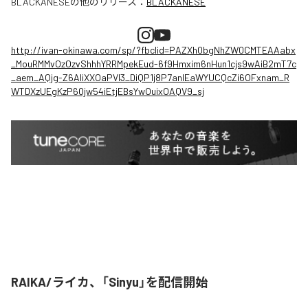
BLACKANESE
の他のリリース：
BLACKANESE
http://ivan-okinawa.com/sp/?fbclid=PAZXh0bgNhZW0CMTEAAabx
_MouRMMvOzOzvShhhYRRMpekEud-6f9Hmxim6nHun1cjs9wAiB2mT7c
_aem_AQjg-Z6AIiXXOaPVl3_DiQP1j8P7anlEaWYUCQcZi6OFxnam_R
WTDXzUEgKzP60jw54iEtjEBsYwOuixOAQV9_sj
RAIKA/ライカ、「Sinyu」を配信開始