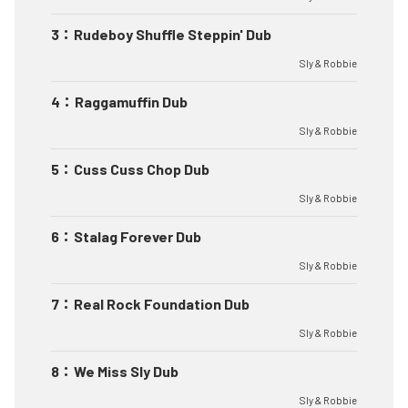
3
：
Rudeboy Shuffle Steppin' Dub
Sly & Robbie
4
：
Raggamuffin Dub
Sly & Robbie
5
：
Cuss Cuss Chop Dub
Sly & Robbie
6
：
Stalag Forever Dub
Sly & Robbie
7
：
Real Rock Foundation Dub
Sly & Robbie
8
：
We Miss Sly Dub
Sly & Robbie