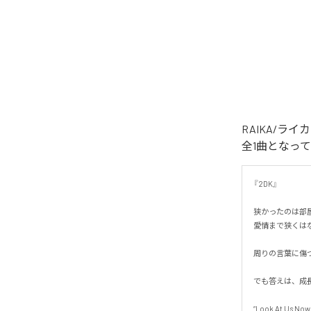
RAIKA/ラ
全1曲となっ
『2DK』

狭かったのは部屋
愛情まで狭くはなか
周りの言葉に傷つ
でも答えは、成長
“Look At Us Now.”