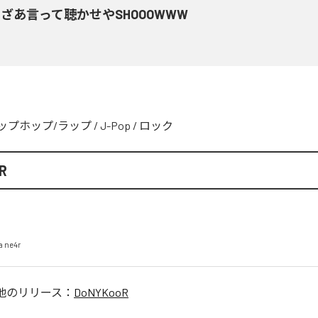
ざあ言って聴かせやSHOOOWWW
ップホップ/ラップ
/
J-Pop
/
ロック
R
a ne4r
他のリリース：
DoNYKooR