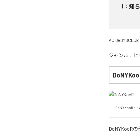
1
：
知ら
ACIDBOYSCLUB
ジャンル：
ヒ
DoNYKoo
DoNYKooR a.k.
DoNYKooR
の