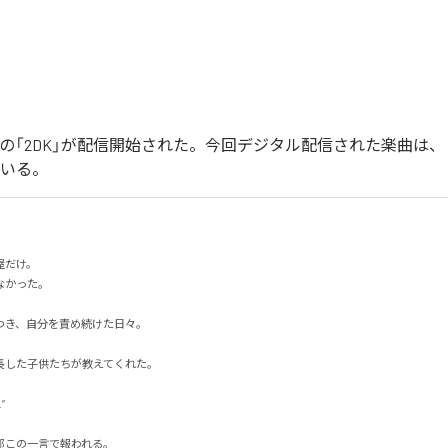
イカの「2DK」が配信開始された。今回デジタル配信された楽曲は、「
ている。
だけ。

った。

き、自分を責め続けた日々。

した子供たちが教えてくれた。



この一言で報われる。
