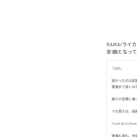
RAIKA/ラ
全1曲となっ
『2DK』

狭かったのは部屋
愛情まで狭くはなか
周りの言葉に傷つ
でも答えは、成長
“Look At Us Now.”
後悔も涙も、全部