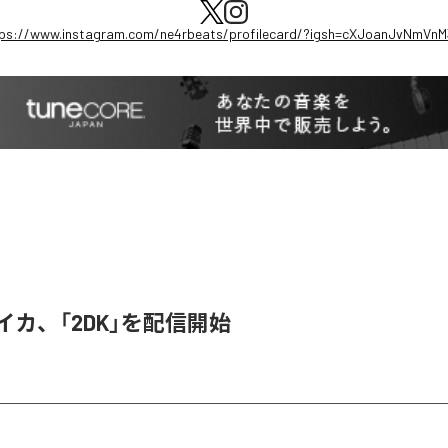
ps://www.instagram.com/ne4rbeats/profilecard/?igsh=cXJoanJvNmVn
ライカ、「2DK」を配信開始