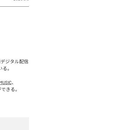
今回デジタル配信
いる。
MUSIC
、
ができる。