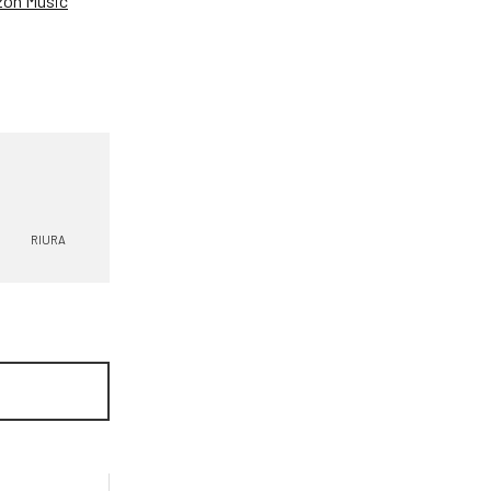
on Music
RIURA