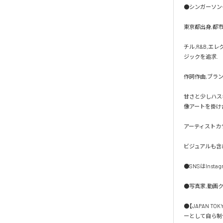
●シンガーソングラ
東京都出身,都
チル,R&B,
ジックを追求.

作詞作曲,ブラ
甘さと少しハス
像アートを掛け合
アーティストカラ
ビジュアルも含
●SNSはInsta
●写真家,動画クリ
●【JAPAN T
ーとして自ら制作