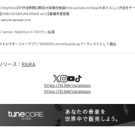
KYO NightOut】が渋谷駅西口駅前大型複合施設Shibuya Sakura Stageのあたらしい渋谷
IBUYA SAKURA GRAGE vol.0】最優秀賞受賞.

a-sakura-garage.com

sensor -NightOut in TOKYO-』出演.

AIマネージャーアプリ『NORDER』monthly pick upアーティストとして選出.
リリース：
RIURA
https://lit.link/riuramusic
https://lit.link/riuramusic