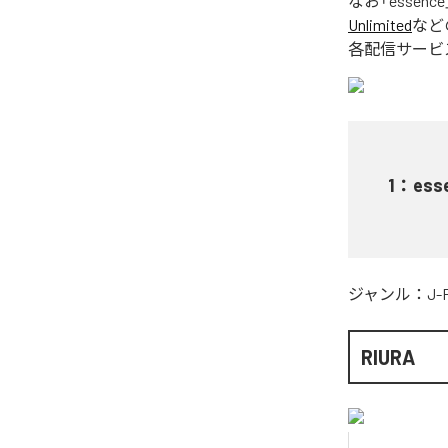
なお「
essence
Unlimited
など
各配信サービ
1
：
ess
ジャンル：
J-
RIURA