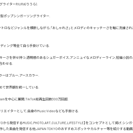
イターRIURA(りうら).

市型ポップシンガーソングライター.

エレクトロなどジャンルを横断しながら,「おしゃれさ」とメロディのキャッチーさを軸に洗練さ
ンディング等全て自ら手掛けている.

キーさを併せ持つ,透明感のあるシュガーボイス,アンニュイなメロディーライン,短編小説の
わせる.

ーはブルー,アースカラー.

めて世界観を統一している.

gramを中心に展開,TikTok総再生回数300万回超.

エイターとして,自身のMusic Videoなども手掛ける.

OKYOから発信するMUSIC,PHOTO,ART,CULTURE,LIFESTYLE】をコンセプトとして掲げ,
した楽曲を発信する他,JAPAN TOKYOのおすすめスポットやカルチャー等を紹介する動画を