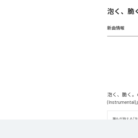
泡く、脆く
新曲情報
泡く、脆く。の
(Instrume
誰もが抱える「
曲です。 疾走
ッセージが、心