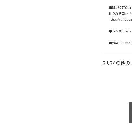
●RIURA【TO
創りだすコンペ【SH
https://shibuy
●ラジオinterfm『
●音楽アーティスト
RIURA
の他の