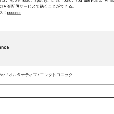
」は、
Apple Music
、
Spotify
、
LINE MUSIC
、
YouTube Music
、
Amaz
の音楽配信サービスで聴くことができる。
ス：
essence
ence
Pop
/
オルタナティブ
/
エレクトロニック