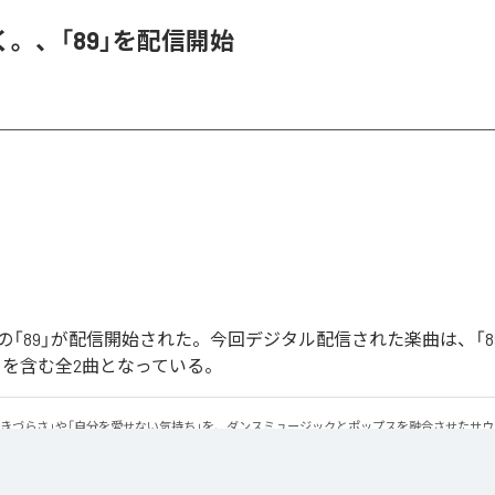
。、「89」を配信開始
「89」が配信開始された。今回デジタル配信された楽曲は、「89」
ntal)」を含む全2曲となっている。
生きづらさ」や「自分を愛せない気持ち」を、ダンスミュージックとポップスを融合させたサ
感のあるビートと繊細な歌詞が交差し、苦しさの中にも小さな希望を見つけ出していく。 「味
にそっと寄り添う作品です。