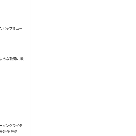
れたポップミュー
ような歌詞に,映
シンガーソングライタ
制作,発信.
