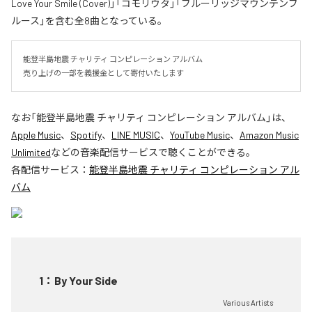
Love Your Smile (Cover)」「コモリウタ」「ブルーリッジマウンテンブ
ルース」を含む全8曲となっている。
能登半島地震 チャリティ コンピレーション アルバム

売り上げの一部を義援金として寄付いたします
なお「
能登半島地震 チャリティ コンピレーション アルバム
」は、
Apple Music
、
Spotify
、
LINE MUSIC
、
YouTube Music
、
Amazon Music
Unlimited
などの音楽配信サービスで聴くことができる。
各配信サービス：
能登半島地震 チャリティ コンピレーション アル
バム
1
：
By Your Side
Various Artists