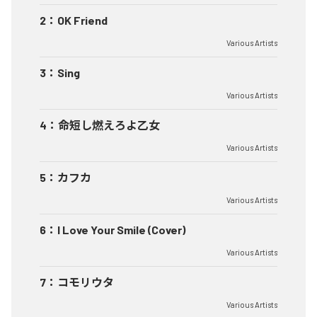
2
：
OK Friend
Various Artists
3
：
Sing
Various Artists
4
：
命短し燃えろよ乙女
Various Artists
5
：
カフカ
Various Artists
6
：
I Love Your Smile (Cover)
Various Artists
7
：
コモリウタ
Various Artists