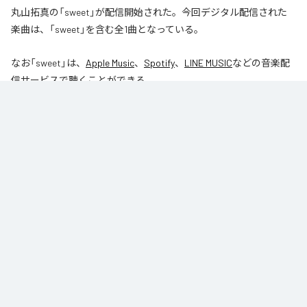
丸山拓真の「sweet」が配信開始された。今回デジタル配信された
楽曲は、「sweet」を含む全1曲となっている。
なお「
sweet
」は、
Apple Music
、
Spotify
、
LINE MUSIC
などの音楽配
信サービスで聴くことができる。
各配信サービス：
sweet
1
：
sweet
丸山拓真
ジャンル：
J-Pop
/
オルタナティブ
/
ヒップホップ/ラップ
丸山拓真