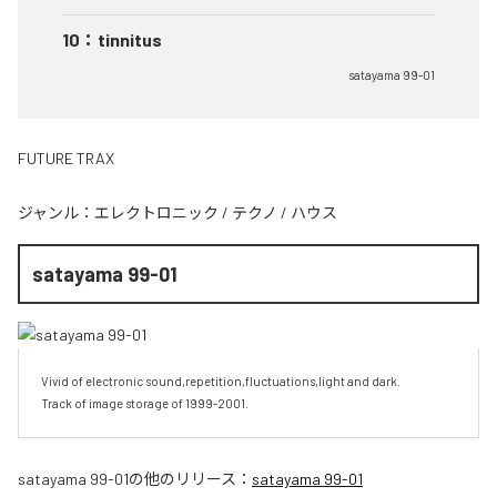
10
：
tinnitus
satayama 99-01
FUTURE TRAX
ジャンル：
エレクトロニック
/
テクノ
/
ハウス
satayama 99-01
Vivid of electronic sound,repetition,fluctuations,light and dark.

Track of image storage of 1999-2001.
satayama 99-01
の他のリリース：
satayama 99-01