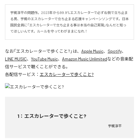
宇梶淳平の問題作。2023年から99.9%エスカレーターで必ず右側で立ち止ま
る男、宇梶のエスカレーターで立ち止まる応援キャンペーンソングです。日本
国民全員に「エスカレーターで立ち止まる事は本当の自己実現」なんだと知っ
てほしいんです。ルールを守ってわがままになれ！
なお「
エスカレーターで歩くこと?
」は、
Apple Music
、
Spotify
、
LINE MUSIC
、
YouTube Music
、
Amazon Music Unlimited
などの音楽配
信サービスで聴くことができる。
各配信サービス：
エスカレーターで歩くこと?
1
：
エスカレーターで歩くこと?
宇梶淳平