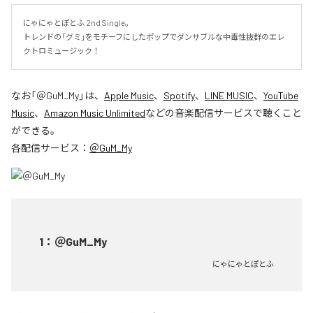
にゃにゃとぽとふ 2nd Single。

トレンドの「グミ」をモチーフにしたポップでダンサブルな中毒性抜群のエレ
クトロミュージック！
なお「
＠GuM_My
」は、
Apple Music
、
Spotify
、
LINE MUSIC
、
YouTube
Music
、
Amazon Music Unlimited
などの音楽配信サービスで聴くこと
ができる。
各配信サービス：
＠GuM_My
1
：
＠GuM_My
にゃにゃとぽとふ