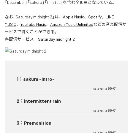
「December」「sakura」「tinnitus」を含む全10曲となっている。
なお「
Saturday midnight 2
」は、
Apple Music
、
Spotify
、
LINE
MUSIC
、
YouTube Music
、
Amazon Music Unlimited
などの音楽配信サ
ービスで聴くことができる。
各配信サービス：
Saturday midnight 2
1
：
sakura -intro-
satayama 99-01
2
：
Intermittent rain
satayama 99-01
3
：
Premonition
satayama 99-01