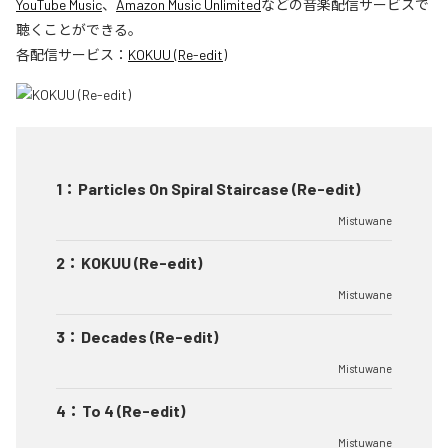
YouTube Music
、
Amazon Music Unlimited
などの音楽配信サービスで
聴くことができる。
各配信サービス：
KOKUU (Re-edit)
1
：
Particles On Spiral Staircase (Re-edit)
Mistuwane
2
：
KOKUU (Re-edit)
Mistuwane
3
：
Decades (Re-edit)
Mistuwane
4
：
To 4 (Re-edit)
Mistuwane