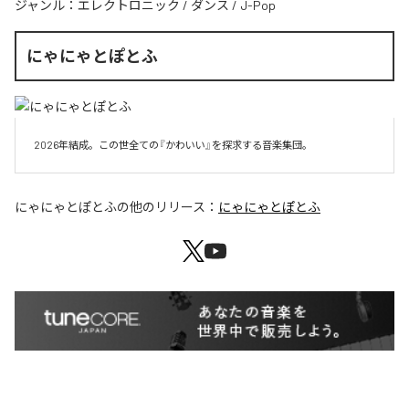
ジャンル：
エレクトロニック
/
ダンス
/
J-Pop
にゃにゃとぽとふ
2026年結成。この世全ての『かわいい』を探求する音楽集団。
にゃにゃとぽとふ
の他のリリース：
にゃにゃとぽとふ