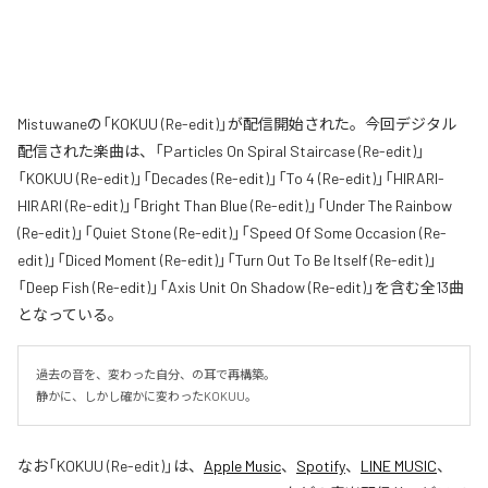
Mistuwaneの「KOKUU (Re-edit)」が配信開始された。今回デジタル
配信された楽曲は、「Particles On Spiral Staircase (Re-edit)」
「KOKUU (Re-edit)」「Decades (Re-edit)」「To 4 (Re-edit)」「HIRARI-
HIRARI (Re-edit)」「Bright Than Blue (Re-edit)」「Under The Rainbow
(Re-edit)」「Quiet Stone (Re-edit)」「Speed Of Some Occasion (Re-
edit)」「Diced Moment (Re-edit)」「Turn Out To Be Itself (Re-edit)」
「Deep Fish (Re-edit)」「Axis Unit On Shadow (Re-edit)」を含む全13曲
となっている。
過去の音を、変わった自分、の耳で再構築。

静かに、しかし確かに変わったKOKUU。
なお「
KOKUU (Re-edit)
」は、
Apple Music
、
Spotify
、
LINE MUSIC
、