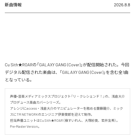
新曲情報
2026.8.8
Cu Sith★ROARの「GALAXY GANG (Cover)」が配信開始された。今回
デジタル配信された楽曲は、「GALAXY GANG (Cover)」を含む全1曲
となっている。
声優×音楽メディアミックスプロジェクト『リ・クレシェンド！』の、浅倉大介
プロデュース楽曲カバーシリーズ。

アレンジにaccess・浅倉大介のマニピュレーターを務める齋藤龍介、ミック
スにTM NETWORKのエンジニア伊東俊郎を迎えて制作。

担当声優ユニットはCu Sith★ROAR（槇すいれん、大塚紗英、若井友希）。
Pre-Master Version。