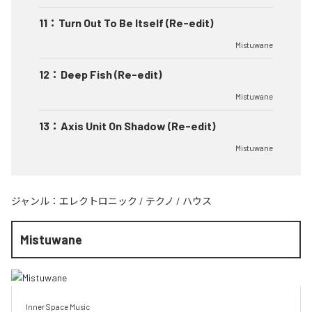
11
：
Turn Out To Be Itself (Re-edit)
Mistuwane
12
：
Deep Fish (Re-edit)
Mistuwane
13
：
Axis Unit On Shadow (Re-edit)
Mistuwane
ジャンル：
エレクトロニック
/
テクノ
/
ハウス
Mistuwane
Inner Space Music