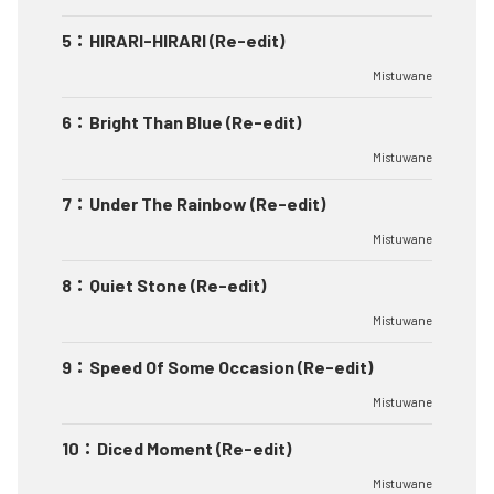
5
：
HIRARI-HIRARI (Re-edit)
Mistuwane
6
：
Bright Than Blue (Re-edit)
Mistuwane
7
：
Under The Rainbow (Re-edit)
Mistuwane
8
：
Quiet Stone (Re-edit)
Mistuwane
9
：
Speed Of Some Occasion (Re-edit)
Mistuwane
10
：
Diced Moment (Re-edit)
Mistuwane