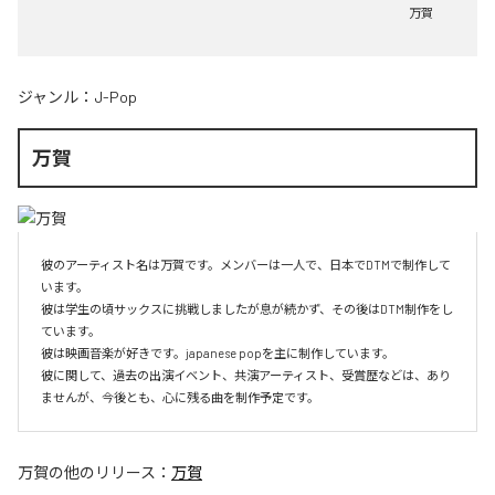
万賀
ジャンル：
J-Pop
万賀
彼のアーティスト名は万賀です。メンバーは一人で、日本でDTMで制作して
います。

彼は学生の頃サックスに挑戦しましたが息が続かず、その後はDTM制作をし
ています。

彼は映画音楽が好きです。japanese popを主に制作しています。

彼に関して、過去の出演イベント、共演アーティスト、受賞歴などは、あり
ませんが、今後とも、心に残る曲を制作予定です。
万賀
の他のリリース：
万賀