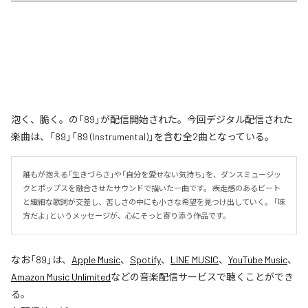
泡く、脆く。の「89」が配信開始された。今回デジタル配信された
楽曲は、「89」「89 (Instrumental)」を含む全2曲となっている。
誰もが抱える「生きづらさ」や「自分を愛せない気持ち」を、ダンスミュージッ
クとポップスを融合させたサウンドで描いた一曲です。 疾走感のあるビート
と繊細な歌詞が交差し、苦しさの中にも小さな希望を見つけ出していく。 「味
方だよ」というメッセージが、心にそっと寄り添う作品です。
なお「
89
」は、
Apple Music
、
Spotify
、
LINE MUSIC
、
YouTube Music
、
Amazon Music Unlimited
などの音楽配信サービスで聴くことができ
る。