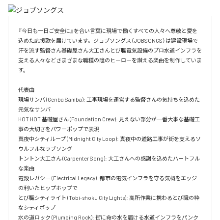
『今日も一日ご安全に』を合い言葉に現場で働くすべての人々へ尊敬と愛を
込めた応援歌を届けています。ジョブソングス（JOBSONGS）は建設現場で
汗を流す監督さん基礎屋さん大工さんとび職電気設備のプロ水道インフラを
支える人々などさまざまな職種の陰のヒーローを讃える楽曲を制作していま
す。

代表曲  

現場サンバ (Genba Samba): 工事現場を運営する監督さんの気持ちを込めた
元気なサンバ  

HOT HOT 基礎屋さん (Foundation Crew): 見えない部分が一番大事な基礎工
事の大切さをパワーポップで表現  

真夜中シティループ (Midnight City Loop): 真夜中の道路工事が街を支えるソ
ウルフルなラブソング  

トントン大工さん (Carpenter Song): 大工さんへの感謝を込めたハートフル
な楽曲  

電設レガシー (Electrical Legacy): 都市の電気インフラを守る気概をエッジ
の利いたヒップホップで  

とび職シティライト (Tobi-shoku City Lights): 高所作業に携わるとび職の粋
なシティポップ  

水の道ロック (Plumbing Rock): 街に命の水を届ける水道インフラをパンク