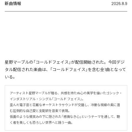
新曲情報
2026.8.9
星野マーブルの「コールドフェイス」が配信開始された。今回デジ
タル配信された楽曲は、「コールドフェイス」を含む全1曲となって
いる。
アーティスト星野マーブルが贈る、共感を持たぬ心の美学を描いたゴシック・
インダストリアル・シングル「コールド フェイス」。

歪んだ電子音と荘厳なオーケストラサウンドが交錯し、冷徹な視線の奥に潜
む圧倒的な自己愛と支配欲を音楽で表現。

仮面のような微笑みの下に隠された「感情なき心」というテーマを通して、聴
く者を美しくも恐ろしい世界へと誘う一曲。