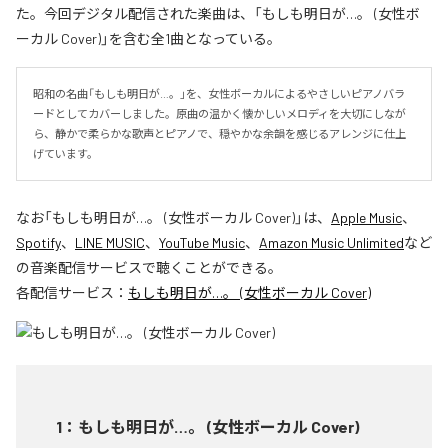
た。今回デジタル配信された楽曲は、「もしも明日が…。 (女性ボ
ーカル Cover)」を含む全1曲となっている。
昭和の名曲「もしも明日が…。」を、女性ボーカルによるやさしいピアノバラ
ードとしてカバーしました。原曲の温かく懐かしいメロディを大切にしなが
ら、静かで柔らかな歌声とピアノで、穏やかな余韻を感じるアレンジに仕上
げています。
なお「
もしも明日が…。 (女性ボーカル Cover)
」は、
Apple Music
、
Spotify
、
LINE MUSIC
、
YouTube Music
、
Amazon Music Unlimited
など
の音楽配信サービスで聴くことができる。
各配信サービス：
もしも明日が…。 (女性ボーカル Cover)
1
：
もしも明日が…。 (女性ボーカル Cover)