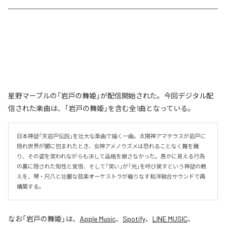
星野マーブルの「岩戸の舞姫」が配信開始された。今回デジタル配
信された楽曲は、「岩戸の舞姫」を含む全1曲となっている。
日本神話「天岩戸伝説」を壮大な楽曲で描く一曲。太陽神アマテラスが岩戸に
隠れ世界が闇に包まれたとき、女神アメノウズメは恐れることなく舞を踊
り、その姿を笑われながらも決して品格を崩さなかった。愚かに見える行為
の裏に隠された知性と覚悟、そして「笑い」が「光」を呼び戻すという神話の教
えを、琴・尺八と壮麗な弦楽オーケストラが織りなす和洋融合サウンドで再
構築する。
なお「
岩戸の舞姫
」は、
Apple Music
、
Spotify
、
LINE MUSIC
、