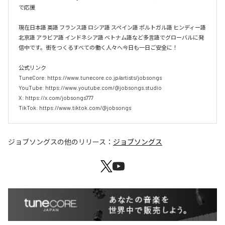
で応援

現在日本語 英語 フランス語 ロシア語 スペイン語 ポルトガル語 ヒンディー語 
北京語 アラビア語 インドネシア語 ベトナム語など多言語でグローバルに発
信中です。街をつくるすべての働く人々へ今日も一日ご安全に！

公式リンク

TuneCore: https://www.tunecore.co.jp/artists/jobsongs

YouTube: https://www.youtube.com/@jobsongs.studio

X: https://x.com/jobsongs777

TikTok: https://www.tiktok.com/@jobsongs
ジョブソングス
の他のリリース：
ジョブソングス