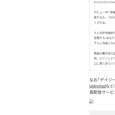
Anubis Eats
デビュー作「深海
得するも、コロ
くされる。

そんな紆余曲折
言葉たち×あなた
下ろし作品となる。
楽曲は展示会の主
作。ピアノとド
心に寄り添うバ
なお「
デイジ
Unlimited
など
各配信サービ