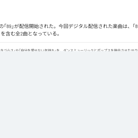
「89」が配信開始された。今回デジタル配信された楽曲は、「89」
ntal)」を含む全2曲となっている。
生きづらさ」や「自分を愛せない気持ち」を、ダンスミュージックとポップスを融合させたサ
感のあるビートと繊細な歌詞が交差し、苦しさの中にも小さな希望を見つけ出していく。 「味
にそっと寄り添う作品です。
Apple Music
、
Spotify
、
LINE MUSIC
、
YouTube Music
、
Amazon Mus
信サービスで聴くことができる。
ス：
89