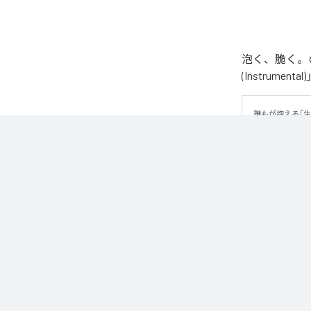
泡く、脆く。の
(Instrume
誰もが抱える「
曲です。 疾走
ッセージが、心
なお「
89
」は、
などの音楽配
各配信サービ