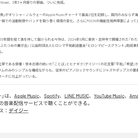
 Heartbeat、3年3ヶ月振りの新曲、ついに完成。

魚」がギリシャ・ノルウェーのApple Musicチャートで最高2位を記録し、国内のみならず
ナ禍での活動制限やバンドを取り巻く環境の変化、さらにPOCHIの機能性発声障害によって
の3年間を経て満を持して届けられる今作は、2024年5月に東京・吉祥寺で開催された『わ
 ふたつめの展示会』（公益財団法人ヒロシマ平和創造基金「ヒロシマピースグラント」助成事


宰である俳優・笹本志穂の紡いだ「ことば」とヒナギク（デイジー）の花言葉「平和」「希望」
ラムのみのシンプルな構成ながらも、従来のピアノロックサウンドにジャズやポップスの要
ラードに仕上がっている。
ー
」は、
Apple Music
、
Spotify
、
LINE MUSIC
、
YouTube Music
、
Ama
の音楽配信サービスで聴くことができる。
ス：
デイジー