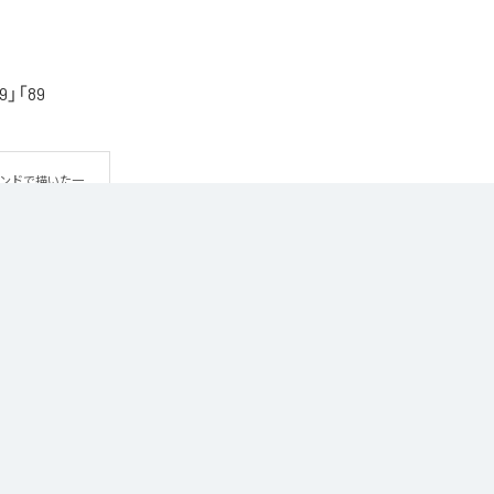
「89
ウンドで描いた一
方だよ」というメ
ic Unlimited