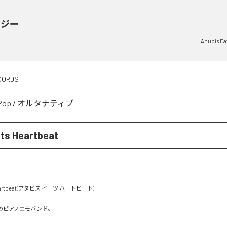
イジー
Anubis Ea
CORDS
Pop
/
オルタナティブ
ts Heartbeat
 Heartbeat(アヌビス イーツ ハートビート) 

成のピアノエモバンド。