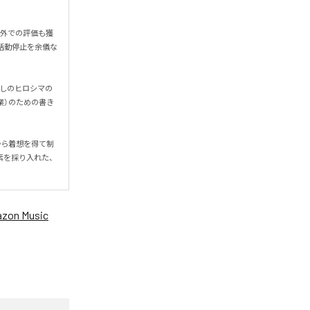
海外での評価も獲
活動停止を余儀な
たしのヒロシマの
業）のための書き
から着想を得て制
素を採り入れた、
zon Music