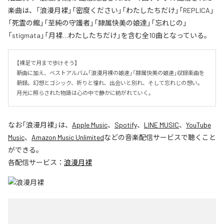
楽曲は、「浪漫月裸」「密度ください」「わたしたちだけ」「REPLICA」
「死霊の館」「至純の守護者」「隷属快美の娘達」「忘れじの」
「stigmata」「月裸…わたしたちだけ」を含む全10曲となっている。
【裸足で月まで歩けそう】

新曲に加え、ベストアルバム「浪漫月裸の娘達」「隷属快美の娘達」収録楽曲を
新録。幻想とゴシック、祈りと憧れ、出会いと別れ、そして忘れじの想い。
月光に照らされた物語は心の中で静かに紡がれていく。
なお「
浪漫月裸
」は、
Apple Music
、
Spotify
、
LINE MUSIC
、
YouTube
Music
、
Amazon Music Unlimited
などの音楽配信サービスで聴くこと
ができる。
各配信サービス：
浪漫月裸