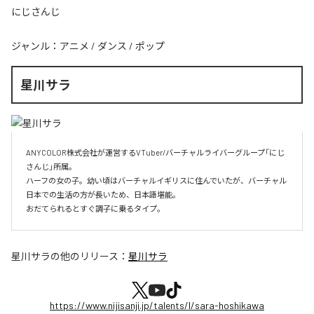
にじさんじ
ジャンル：
アニメ
/
ダンス
/
ポップ
星川サラ
ANYCOLOR株式会社が運営するVTuber/バーチャルライバーグループ「にじ
さんじ」所属。

ハーフの女の子。幼い頃はバーチャルイギリスに住んでいたが、バーチャル
日本での生活の方が長いため、日本語堪能。

おだてられるとすぐ調子に乗るタイプ。
星川サラ
の他のリリース：
星川サラ
https://www.nijisanji.jp/talents/l/sara-hoshikawa