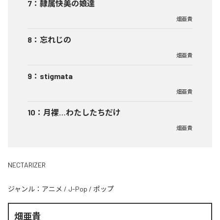
7
：
隷属快美の娘達
畑亜貴
8
：
忘れじの
畑亜貴
9
：
stigmata
畑亜貴
10
：
月裸…わたしたちだけ
畑亜貴
NECTARIZER
ジャンル：
アニメ
/
J-Pop
/
ポップ
畑亜貴