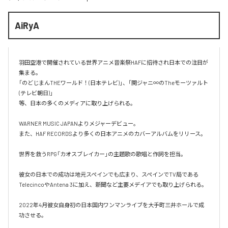
AiRyA
羽田空港で開催されている世界アニメ音楽祭HAFに招待され日本での注目が
集まる。

「のどじまんTHEワールド！(日本テレビ)」、「関ジャニ∞のTheモーツァルト
(テレビ朝日)」

等、日本の多くのメディアに取り上げられる。

WARNER MUSIC JAPANよりメジャーデビュー。

また、HAF RECORDSより多くの日本アニメのカバーアルバムをリリース。

世界を救うRPG「カオスブレイカー」の主題歌の歌唱と作詞を担当。

彼女の日本での成功は地元スペインでも広まり、スペインでTV局である

TelecincoやAntena 3に加え、新聞など主要メデイアでも取り上げられる。

2022年4月彼女自身初の日本国内ワンマンライブを大手町三井ホールで成