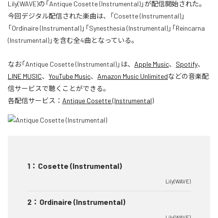
Lily(WAVE)の「Antique Cosette (Instrumental)」が配信開始された。
今回デジタル配信された楽曲は、「Cosette (Instrumental)」
「Ordinaire (Instrumental)」「Synesthesia (Instrumental)」「Reincarna
(Instrumental)」を含む全4曲となっている。
なお「
Antique Cosette (Instrumental)
」は、
Apple Music
、
Spotify
、
LINE MUSIC
、
YouTube Music
、
Amazon Music Unlimited
などの音楽配
信サービスで聴くことができる。
各配信サービス：
Antique Cosette (Instrumental)
1
：
Cosette (Instrumental)
Lily(WAVE)
2
：
Ordinaire (Instrumental)
Lily(WAVE)