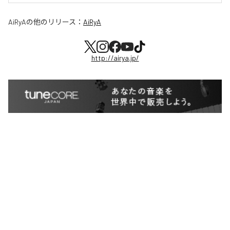
AiRyA
の他のリリース：
AiRyA
http://airya.jp/