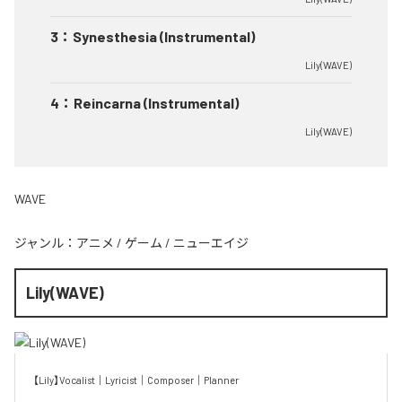
3
：
Synesthesia (Instrumental)
Lily(WAVE)
4
：
Reincarna (Instrumental)
Lily(WAVE)
WAVE
ジャンル：
アニメ
/
ゲーム
/
ニューエイジ
Lily(WAVE)
【Lily】Vocalist｜Lyricist｜Composer｜Planner
