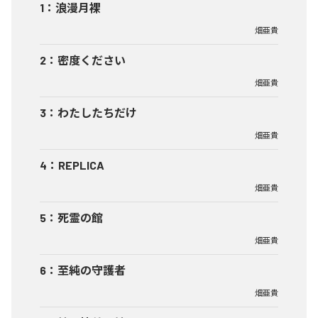
1
：
浪漫月裸
畑亜貴
2
：
密度ください
畑亜貴
3
：
わたしたちだけ
畑亜貴
4
：
REPLICA
畑亜貴
5
：
死霊の館
畑亜貴
6
：
至純の守護者
畑亜貴