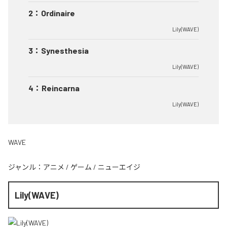
2
：
Ordinaire
Lily(WAVE)
3
：
Synesthesia
Lily(WAVE)
4
：
Reincarna
Lily(WAVE)
WAVE
ジャンル：
アニメ
/
ゲーム
/
ニューエイジ
Lily(WAVE)