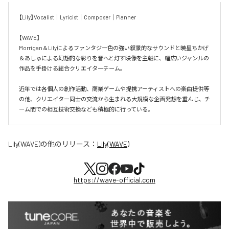
【Lily】Vocalist｜Lyricist｜Composer｜Planner

【WAVE】

Morrigan＆Lilyによるファンタジー色の強い叙景的なサウンドと暁星ちかげ
＆あしゅによる幻想的な彩りを音へと灯す映像を主軸に、幅広いジャンルの
作品を手掛ける総合クリエイターチーム。

近年では各個人の創作活動、商業ゲームや提携アーティストへの楽曲提供等
の他、クリエイター同士の交流から生まれる大規模な企画発想を重んじ、チ
ーム間での相互技術交換なども積極的に行っている。
Lily(WAVE)
の他のリリース：
Lily(WAVE)
https://wave-official.com