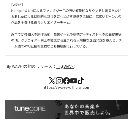
【WAVE】

Morrigan＆Lilyによるファンタジー色の強い叙景的なサウンドと暁星ちかげ
＆あしゅによる幻想的な彩りを音へと灯す映像を主軸に、幅広いジャンルの
作品を手掛ける総合クリエイターチーム。

近年では各個人の創作活動、商業ゲームや提携アーティストへの楽曲提供等
の他、クリエイター同士の交流から生まれる大規模な企画発想を重んじ、チ
ーム間での相互技術交換なども積極的に行っている。
Lily(WAVE)
の他のリリース：
Lily(WAVE)
https://wave-official.com