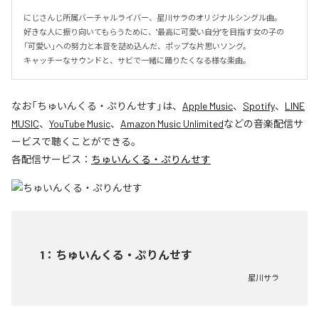
にじさんじ所属バーチャルライバー、星川サラのオリジナルシングル曲。

好きな人に振り向いてもらうために、"最高に可愛い自分"を目指す女の子の
「可愛い」への努力と本音を詰め込んだ、ポップな片思いソング。

キャッチーなサウンドと、サビで一緒に踊りたくなる様な楽曲。
なお「
ちゅいんくる・ぷりんせす
」は、
Apple Music
、
Spotify
、
LINE
MUSIC
、
YouTube Music
、
Amazon Music Unlimited
などの音楽配信サ
ービスで聴くことができる。
各配信サービス：
ちゅいんくる・ぷりんせす
1
：
ちゅいんくる・ぷりんせす
星川サラ