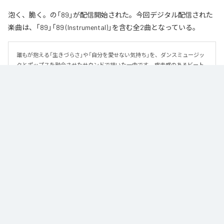
泡く、脆く。の「89」が配信開始された。今回デジタル配信された
楽曲は、「89」「89 (Instrumental)」を含む全2曲となっている。
誰もが抱える「生きづらさ」や「自分を愛せない気持ち」を、ダンスミュージッ
クとポップスを融合させたサウンドで描いた一曲です。 疾走感のあるビート
と繊細な歌詞が交差し、苦しさの中にも小さな希望を見つけ出していく。 「味
方だよ」というメッセージが、心にそっと寄り添う作品です。
なお「
89
」は、
Apple Music
、
Spotify
、
LINE MUSIC
、
YouTube Music
、
Amazon Music Unlimited
などの音楽配信サービスで聴くことができ
る。
各配信サービス：
89
1
：
89