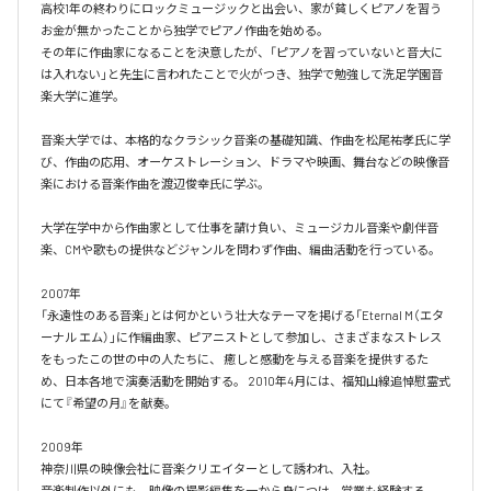
高校1年の終わりにロックミュージックと出会い、家が貧しくピアノを習う
お金が無かったことから独学でピアノ作曲を始める。

その年に作曲家になることを決意したが、「ピアノを習っていないと音大に
は入れない」と先生に言われたことで火がつき、独学で勉強して洗足学園音
楽大学に進学。

音楽大学では、本格的なクラシック音楽の基礎知識、作曲を松尾祐孝氏に学
び、作曲の応用、オーケストレーション、ドラマや映画、舞台などの映像音
楽における音楽作曲を渡辺俊幸氏に学ぶ。

大学在学中から作曲家として仕事を請け負い、ミュージカル音楽や劇伴音
楽、CMや歌もの提供などジャンルを問わず作曲、編曲活動を行っている。

2007年

「永遠性のある音楽」とは何かという壮大なテーマを掲げる「Eternal M（エタ
ーナル エム）」に作編曲家、ピアニストとして参加し、さまざまなストレス
をもったこの世の中の人たちに、 癒しと感動を与える音楽を提供するた
め、日本各地で演奏活動を開始する。 2010年4月には、福知山線追悼慰霊式
にて『希望の月』を献奏。

2009年

神奈川県の映像会社に音楽クリエイターとして誘われ、入社。

音楽制作以外にも、映像の撮影編集を一から身につけ、営業も経験する。
