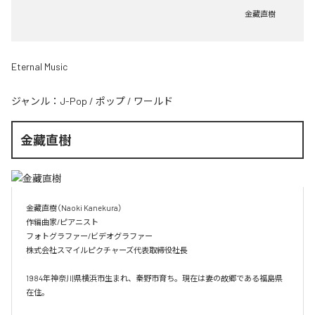
金藏直樹
Eternal Music
ジャンル：
J-Pop
/
ポップ
/
ワールド
金藏直樹
金藏直樹（Naoki Kanekura）

作編曲家/ピアニスト

フォトグラファー/ビデオグラファー

株式会社スマイルピクチャーズ代表取締役社長

1984年神奈川県横浜市生まれ、秦野市育ち。現在は妻の故郷である福島県
在住。
