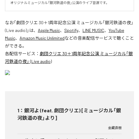
オリジナルミュージカル「銀河鉄道の夜」公演のライブ音源です。
なお「
劇団クリエ 30＋1周年記念公演 ミュージカル「銀河鉄道の夜」
(Live audio)
」は、
Apple Music
、
Spotify
、
LINE MUSIC
、
YouTube
Music
、
Amazon Music Unlimited
などの音楽配信サービスで聴くこと
ができる。
各配信サービス：
劇団クリエ 30＋1周年記念公演 ミュージカル「銀
河鉄道の夜」 (Live audio)
1
：
銀河よ (feat. 劇団クリエ) [ミュージカル「銀
河鉄道の夜」より]
金藏直樹