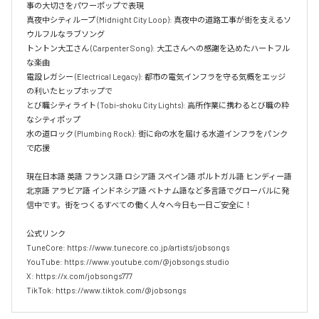
事の大切さをパワーポップで表現  

真夜中シティループ (Midnight City Loop): 真夜中の道路工事が街を支えるソ
ウルフルなラブソング  

トントン大工さん (Carpenter Song): 大工さんへの感謝を込めたハートフル
な楽曲  

電設レガシー (Electrical Legacy): 都市の電気インフラを守る気概をエッジ
の利いたヒップホップで  

とび職シティライト (Tobi-shoku City Lights): 高所作業に携わるとび職の粋
なシティポップ  

水の道ロック (Plumbing Rock): 街に命の水を届ける水道インフラをパンク
で応援

現在日本語 英語 フランス語 ロシア語 スペイン語 ポルトガル語 ヒンディー語 
北京語 アラビア語 インドネシア語 ベトナム語など多言語でグローバルに発
信中です。街をつくるすべての働く人々へ今日も一日ご安全に！

公式リンク

TuneCore: https://www.tunecore.co.jp/artists/jobsongs

YouTube: https://www.youtube.com/@jobsongs.studio

X: https://x.com/jobsongs777

TikTok: https://www.tiktok.com/@jobsongs