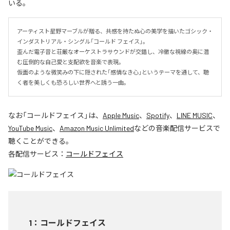
いる。
アーティスト星野マーブルが贈る、共感を持たぬ心の美学を描いたゴシック・
インダストリアル・シングル「コールド フェイス」。

歪んだ電子音と荘厳なオーケストラサウンドが交錯し、冷徹な視線の奥に潜
む圧倒的な自己愛と支配欲を音楽で表現。

仮面のような微笑みの下に隠された「感情なき心」というテーマを通して、聴
く者を美しくも恐ろしい世界へと誘う一曲。
なお「
コールドフェイス
」は、
Apple Music
、
Spotify
、
LINE MUSIC
、
YouTube Music
、
Amazon Music Unlimited
などの音楽配信サービスで
聴くことができる。
各配信サービス：
コールドフェイス
1
：
コールドフェイス