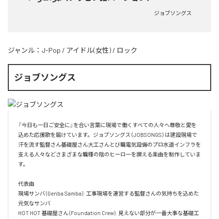
ジョブソングス
ジャンル：
J-Pop
/
アイドル(女性)
/
ロック
ジョブソングス
『今日も一日ご安全に』を合い言葉に現場で働くすべての人々へ尊敬と愛を
込めた応援歌を届けています。ジョブソングス（JOBSONGS）は建設現場で
汗を流す監督さん基礎屋さん大工さんとび職電気設備のプロ水道インフラを
支える人々などさまざまな職種の陰のヒーローを讃える楽曲を制作していま
す。

代表曲  

現場サンバ (Genba Samba): 工事現場を運営する監督さんの気持ちを込めた
元気なサンバ  

HOT HOT 基礎屋さん (Foundation Crew): 見えない部分が一番大事な基礎工