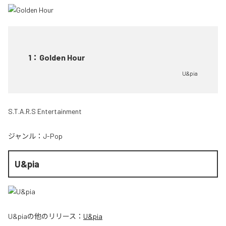
1
：
Golden Hour
U&pia
S.T.A.R.S Entertainment
ジャンル：
J-Pop
U&pia
U&pia
の他のリリース：
U&pia