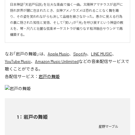
日本神話「天岩戸伝説」を壮大な楽曲で描く一曲。太陽神アマテラスが岩戸に
隠れ世界が闇に包まれたとき、女神アメノウズメは恐れることなく舞を踊
り、その姿を笑われながらも決して品格を崩さなかった。愚かに見える行為
の裏に隠された知性と覚悟、そして「笑い」が「光」を呼び戻すという神話の教
えを、琴・尺八と壮麗な弦楽オーケストラが織りなす和洋融合サウンドで再
構築する。
なお「
岩戸の舞姫
」は、
Apple Music
、
Spotify
、
LINE MUSIC
、
YouTube Music
、
Amazon Music Unlimited
などの音楽配信サービスで
聴くことができる。
各配信サービス：
岩戸の舞姫
1
：
岩戸の舞姫
星野マーブル