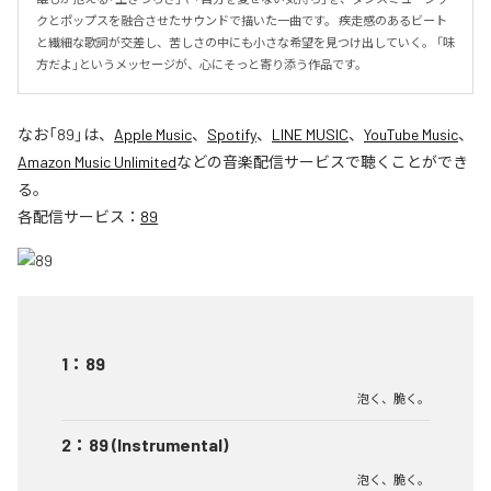
クとポップスを融合させたサウンドで描いた一曲です。 疾走感のあるビート
と繊細な歌詞が交差し、苦しさの中にも小さな希望を見つけ出していく。 「味
方だよ」というメッセージが、心にそっと寄り添う作品です。
なお「
89
」は、
Apple Music
、
Spotify
、
LINE MUSIC
、
YouTube Music
、
Amazon Music Unlimited
などの音楽配信サービスで聴くことができ
る。
各配信サービス：
89
1
：
89
泡く、脆く。
2
：
89 (Instrumental)
泡く、脆く。