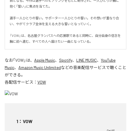
目となる。今作は選手へのヒアリングをもとに制作され、一人ひとりが胸に
抱く「誓い」に焦点を当てた。

選手一人ひとりの誓い。サポーター一人ひとりの誓い。その想いが重なり合
い、やがてクラブ全体を支える大きな誓いとなっていく。

『VOW』は、名古屋グランパスへの応援歌であると同時に、自分自身の信念を
胸に前へ進む、すべての人へ届けたい一曲となっている。
なお「
VOW
」は、
Apple Music
、
Spotify
、
LINE MUSIC
、
YouTube
Music
、
Amazon Music Unlimited
などの音楽配信サービスで聴くこと
ができる。
各配信サービス：
VOW
1
：
VOW
Qaijff