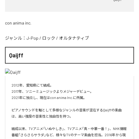
con anima inc.
ジャンル：
J-Pop
/
ロック
/
オルタナティブ
Qaijff
2012年、愛知県にて結成。

2017年、ソニーミュージックよりメジャーデビュー。

2021年に独立し、現在はcon anima Inc.に所属。

ピアノサウンドを軸として多様なジャンルの音楽が混在するQaijffの楽曲
は、高い強度の音楽性と独自性を持つ。

結成以来、TVアニメ「いぬやしき」、TVアニメ「真・中華一番！」、NHK情報
番組「さらさらサラダ」など、様々なTVのテーマ楽曲を担当。2016年から現