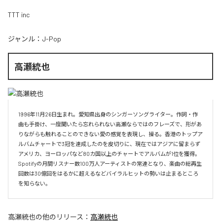
TTT inc
ジャンル：
J-Pop
高瀬統也
1996年11月26日生まれ。愛知県出身のシンガーソングライター。作詞・作
曲も手掛け、一度聞いたら忘れられない高瀬ならではのフレーズで、形があ
りながらも触れることのできない愛の感覚を表現し、操る。香港のトップア
ルバムチャートで3冠を達成したのを皮切りに、現在ではアジアに留まらず
アメリカ、ヨーロッパなど80カ国以上のチャートでアルバムが1位を獲得。
Spotifyの月間リスナー数100万人アーティストの常連となり、楽曲の総再生
回数は30億回をはるかに超えるなどバイラルヒットの勢いは止まるところ
を知らない。
高瀬統也
の他のリリース：
高瀬統也