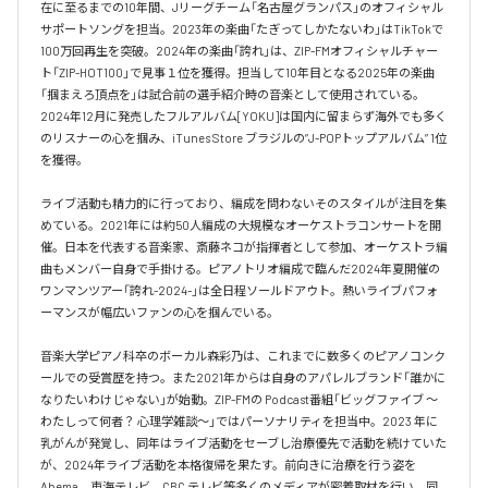
在に至るまでの10年間、Jリーグチーム「名古屋グランパス」のオフィシャル
サポートソングを担当。2023年の楽曲「たぎってしかたないわ」はTikTokで
100万回再生を突破。2024年の楽曲「誇れ」は、ZIP-FMオフィシャルチャー
ト「ZIP-HOT100」で見事１位を獲得。担当して10年目となる2025年の楽曲
「掴まえろ頂点を」は試合前の選手紹介時の音楽として使用されている。

2024年12月に発売したフルアルバム[YOKU]は国内に留まらず海外でも多く
のリスナーの心を掴み、iTunes Store ブラジルの”J-POPトップアルバム” 1位
を獲得。

ライブ活動も精力的に行っており、編成を問わないそのスタイルが注目を集
めている。2021年には約50人編成の大規模なオーケストラコンサートを開
催。日本を代表する音楽家、斎藤ネコが指揮者として参加、オーケストラ編
曲もメンバー自身で手掛ける。ピアノトリオ編成で臨んだ2024年夏開催の
ワンマンツアー「誇れ-2024-」は全日程ソールドアウト。熱いライブパフォ
ーマンスが幅広いファンの心を掴んでいる。

音楽大学ピアノ科卒のボーカル森彩乃は、これまでに数多くのピアノコンク
ールでの受賞歴を持つ。また2021年からは自身のアパレルブランド「誰かに
なりたいわけじゃない」が始動。ZIP-FMの Podcast番組「ビッグファイブ 〜
わたしって何者？ 心理学雑談〜」ではパーソナリティを担当中。2023 年に
乳がんが発覚し、同年はライブ活動をセーブし治療優先で活動を続けていた
が、2024年ライブ活動を本格復帰を果たす。前向きに治療を行う姿を
Abema、東海テレビ、CBC テレビ等多くのメディアが密着取材を行い、同