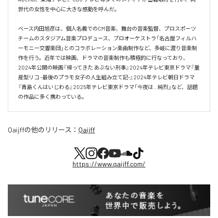
世代の女性を中心に大きな感動を呼んだ。

ベース内田旭彦は、個人名義でのCM音楽、舞台の音楽監督、プロスポーツ
チームのスタジアム音楽プロデュース、プロオーケストラ「名古屋フィルハ
ーモニー交響楽団」とのコラボレーション楽曲制作など、多岐に渡り音楽制
作を行う。近年では映画、ドラマの音楽制作も積極的に行なっており、
2024年公開の映画『帰ってきた あぶない刑事』2024年テレビ東京ドラマ『量
産型リコ -最後のプラモ女子の人生組み立て記-』2024年テレビ朝日ドラマ
『青島くんはいじわる』2025年テレビ東京ドラマ「今夜は…純烈」など、話題
の作品に多く携わっている。
Qaijff
の他のリリース：
Qaijff
https://www.qaijff.com/