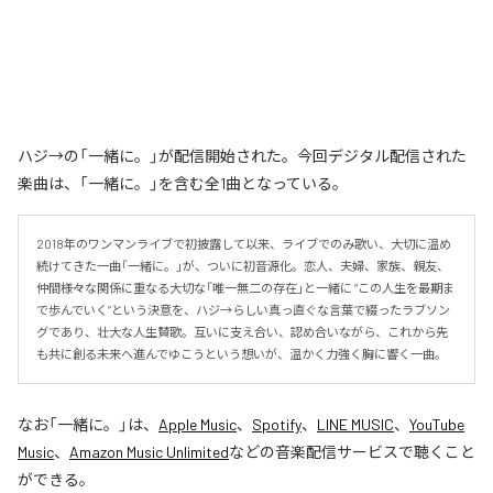
ハジ→の「一緒に。」が配信開始された。今回デジタル配信された
楽曲は、「一緒に。」を含む全1曲となっている。
2018年のワンマンライブで初披露して以来、ライブでのみ歌い、大切に温め
続けてきた一曲「一緒に。」が、ついに初音源化。恋人、夫婦、家族、親友、
仲間――様々な関係に重なる大切な「唯一無二の存在」と一緒に “この人生を最期ま
で歩んでいく”という決意を、ハジ→らしい真っ直ぐな言葉で綴ったラブソン
グであり、壮大な人生賛歌。互いに支え合い、認め合いながら、これから先
も共に創る未来へ進んでゆこうという想いが、温かく力強く胸に響く一曲。
なお「
一緒に。
」は、
Apple Music
、
Spotify
、
LINE MUSIC
、
YouTube
Music
、
Amazon Music Unlimited
などの音楽配信サービスで聴くこと
ができる。