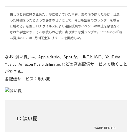
悔しさと共に時を止めた、夢に描いていた青春。あの頃のぼくたちは、止ま
った時間をうだるような暑さのせいにして、今日も空白のカレンダーを横目
に眺める。新型コロナウイルスにより遠隔授業やイベントの中止を余儀なく
された学生たち。そんな彼らの心境に寄り添う恋愛ソングだ。13th Single「淡
い夏」は2026年8月8日(土)にリリースを開始した。
なお「
淡い夏
」は、
Apple Music
、
Spotify
、
LINE MUSIC
、
YouTube
Music
、
Amazon Music Unlimited
などの音楽配信サービスで聴くこと
ができる。
各配信サービス：
淡い夏
1
：
淡い夏
WARM DENISH