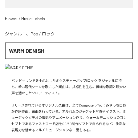
blowout Music Labels
ジャンル：
J-Pop
/
ロック
WARM DENISH
バンドサウンドを中心としたミクスチャーポップ(ロック)をジャンルに持
ち、若い現代シーンを歌にした楽曲は、共感性を生む。繊細な歌詞と暖かい
声を活かしたソロアーティスト。

リリースされているオリジナル楽曲は、全てComposer／Vo：みやっち自身
が作詞作曲、編曲を行っている。アルバムのジャケット写真やイラスト、ミ
ュージックビデオの撮影やアニメーション作り、ウォームデニッシュのコン
セプトであるファストフード店をCG/3D制作ソフトで自ら作るなど、多彩な
表現力を魅せるマルチミュージシャンな一面もある。
