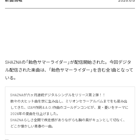
SHAZNAの「飴色サマーライダー」が配信開始された。今回デジタ
ル配信された楽曲は、「飴色サマーライダー」を含む全1曲となって
いる。
SHAZNAが六ヶ月連続デジタルシングルをリリース第２弾！！

数々の大ヒット曲を世に生み出し、ミリオンセラーアルバムまでをも産み出
してきた、IZAM作詞 & A.O.I作曲のゴールデンコンビが、夏・憂いをテーマに
2026年の夏曲を仕上げました。

SHAZNAらしさ全開で疾走感がありながらも胸の奥がキュンとして切なく、
どこか懐かしい青春の一曲。