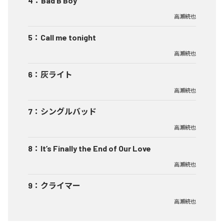
4
：
Bad B Boy
高瀬統也
5
：
Call me tonight
高瀬統也
6
：
灰ライト
高瀬統也
7
：
シングルバッド
高瀬統也
8
：
It’s Finally the End of Our Love
高瀬統也
9
：
クライマー
高瀬統也