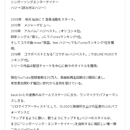
シンガーソングエンターテイナー

ハジ→（読み方はハジー）

2005年　地元 仙台にて 音楽活動をスタート。

2013年　メジャーデビュー。

2015年　アルバム『 ハジベスト。』オリコン４位。

同年シングル『君と。』にてiTunesランキング1位。

そしてコラボ曲 miwa『夜空。feat.ハジ→』でもiTunesランキング1位を獲
得。

2016年　コラボベストとなる『コラボ de ハジベスト。』ではLINE MUSICラ
ンキング1位。

リリース作品は配信チャートを中心に数々のタイトルを獲得。

現在YouTube登録者数は20万人、楽曲総再生回数は2億回に達し、

老若男女問わず幅広い世代から支持を受けている。 

back DJとの連携のみで一人でステージに立ち、ワンマイクでパフォーマン
スしきる、

“ソロライブアーティスト”として、10,000%現場叩き上げの圧巻のLIVEパフ
ォーマンスと

「ラップするように歌い、歌うようにラップする」ハジ→のスタイルは、

まさに「シンガーソング・エンターテイナー」を自称するに相応しい唯一無
二のハジ→ワールド。
