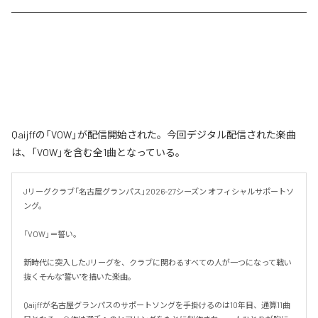
Qaijffの「VOW」が配信開始された。今回デジタル配信された楽曲
は、「VOW」を含む全1曲となっている。
Jリーグクラブ「名古屋グランパス」2026-27シーズン オフィシャルサポートソ
ング。

「VOW」＝誓い。

新時代に突入したJリーグを、クラブに関わるすべての人が一つになって戦い
抜く――そんな"誓い"を描いた楽曲。

Qaijffが名古屋グランパスのサポートソングを手掛けるのは10年目、通算11曲