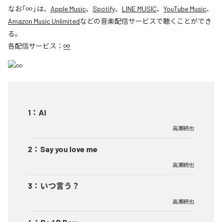
なお「
∞
」は、
Apple Music
、
Spotify
、
LINE MUSIC
、
YouTube Music
、
Amazon Music Unlimited
などの音楽配信サービスで聴くことができ
る。
各配信サービス：
∞
1
：
AI
高瀬統也
2
：
Say you love me
高瀬統也
3
：
いつ言う？
高瀬統也