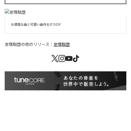
お洒落な曲と可愛い曲作るボカロP
怠惰駄堕
の他のリリース：
怠惰駄堕