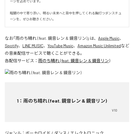
ージを込めています。

暗闇の中で寄り添い、明るい未来へと背中を押してくれる胸打つダンスチュ
ーンを、ぜひお聴きください。
なお「
雨のち晴れ (feat. 鏡音レン & 鏡音リン)
」は、
Apple Music
、
Spotify
、
LINE MUSIC
、
YouTube Music
、
Amazon Music Unlimited
など
の音楽配信サービスで聴くことができる。
各配信サービス：
雨のち晴れ (feat. 鏡音レン & 鏡音リン)
1
：
雨のち晴れ (feat. 鏡音レン & 鏡音リン)
V10
ジャンル：
ボーカロイド
/
ダンス
/
エレクトロニック