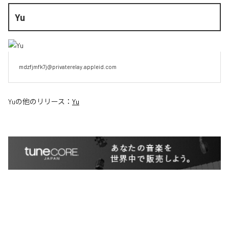
Yu
mdzfjmfk7j@privaterelay.appleid.com
Yu
の他のリリース：
Yu