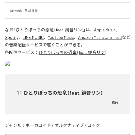
Artwork : まだら醤
なお「
ひとりぼっちの恐竜 (feat. 鏡音リン)
」は、
Apple Music
、
Spotify
、
LINE MUSIC
、
YouTube Music
、
Amazon Music Unlimited
など
の音楽配信サービスで聴くことができる。
各配信サービス：
ひとりぼっちの恐竜 (feat. 鏡音リン)
1
：
ひとりぼっちの恐竜 (feat. 鏡音リン)
猫背
ジャンル：
ボーカロイド
/
オルタナティブ
/
ロック