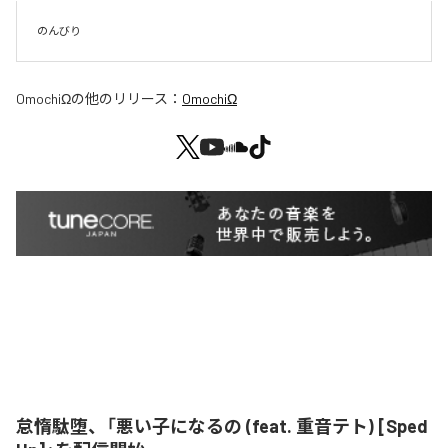
のんびり
OmochiΩ
の他のリリース：
OmochiΩ
怠惰駄堕、「悪い子になるの (feat. 重音テト) [Sped