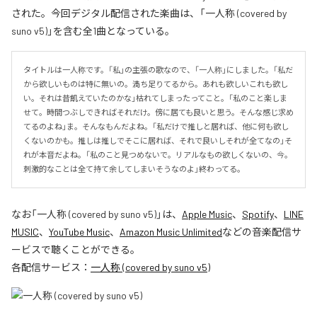
された。今回デジタル配信された楽曲は、「一人称 (covered by
suno v5)」を含む全1曲となっている。
タイトルは一人称です。「私」の主張の歌なので、「一人称」にしました。「私だ
から欲しいものは特に無いの。満ち足りてるから。あれも欲しいこれも欲し
い。それは昔飢えていたのかな」枯れてしまったってこと。「私のこと楽しま
せて。時間つぶしできればそれだけ。傍に居ても良いと思う。そんな感じ求め
てるのよね」ま。そんなもんだよね。「私だけで推しと居れば、他に何も欲し
くないのかも。推しは推しでそこに居れば、それで良いしそれが全てなの」そ
れが本音だよね。「私のこと見つめないで。リアルなもの欲しくないの、今。
刺激的なことは全て持て余してしまいそうなのよ」終わってる。
なお「
一人称 (covered by suno v5)
」は、
Apple Music
、
Spotify
、
LINE
MUSIC
、
YouTube Music
、
Amazon Music Unlimited
などの音楽配信サ
ービスで聴くことができる。
各配信サービス：
一人称 (covered by suno v5)