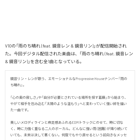
V10の「雨のち晴れ (feat. 鏡音レン & 鏡音リン)」が配信開始され
た。今回デジタル配信された楽曲は、「雨のち晴れ (feat. 鏡音レン
& 鏡音リン)」を含む全1曲となっている。
鏡音リン・レンが歌う、エモーショナルなProgressive Houseナンバー『雨の
ち晴れ』。

「心の奥の寂しさ」や「自分が必要とされている場所を探す葛藤」から始まり、
やがて相手を包み込む「太陽のような温もり」へと変わっていく強い絆を描い
た一曲です。

美しいメロディラインと疾走感あふれるEDMトラックにのせて、時に切な
く、時に力強く重なる二人のボーカル。どんなに強い雨（困難）が降り続いて
いても、未来は決して悪くない。何度でもやり直せるという前向きなメッセ