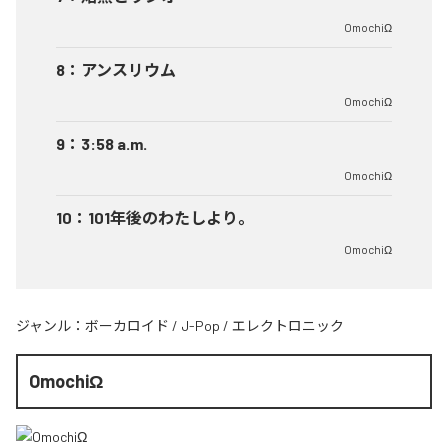
OmochiΩ
8
：
アンスリウム
OmochiΩ
9
：
3:58 a.m.
OmochiΩ
10
：
101年後のわたしより。
OmochiΩ
ジャンル：
ボーカロイド
/
J-Pop
/
エレクトロニック
OmochiΩ