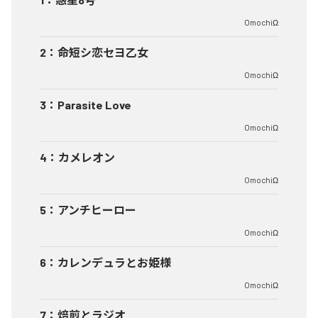
OmochiΩ
2
：
命短シ恋セヨ乙女
OmochiΩ
3
：
Parasite Love
OmochiΩ
4
：
カメレオン
OmochiΩ
5
：
アンチヒーロー
OmochiΩ
6
：
カレンデュラとお姫様
OmochiΩ
7
：
焙煎とラジオ