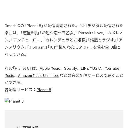
OmochiΩの「Planet 8」が配信開始された。今回デジタル配信された
楽曲は、「惑星8号」「命短シ恋セヨ乙女」「Parasite Love」「カメレオ
ン」「アンチヒーロー」「カレンデュラとお姫様」「焙煎とラジオ」「ア
ンスリウム」「3:58 a.m.」「101年後のわたしより。」を含む全10曲と
なっている。
なお「
Planet 8
」は、
Apple Music
、
Spotify
、
LINE MUSIC
、
YouTube
Music
、
Amazon Music Unlimited
などの音楽配信サービスで聴くこと
ができる。
各配信サービス：
Planet 8
1
：
惑星8号