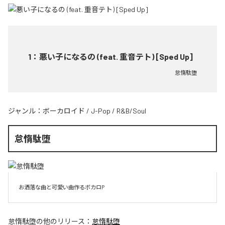
1
：
悪い子になるの (feat. 重音テト) [Sped Up]
怠惰駄堕
ジャンル：
ボーカロイド
/
J-Pop
/
R&B/Soul
怠惰駄堕
お洒落な曲と可愛い曲作るボカロP
怠惰駄堕
の他のリリース：
怠惰駄堕