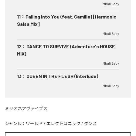
Mbali Baby
11
：
Falling Into You (feat. Camille) [Harmonic
Salsa Mix]
Mbali Baby
12
：
DANCE TO SURVIVE (Adventure's HOUSE
MIX)
Mbali Baby
13
：
QUEEN IN THE FLESH (Interlude)
Mbali Baby
ミリオネアヴァイブス
ジャンル：
ワールド
/
エレクトロニック
/
ダンス