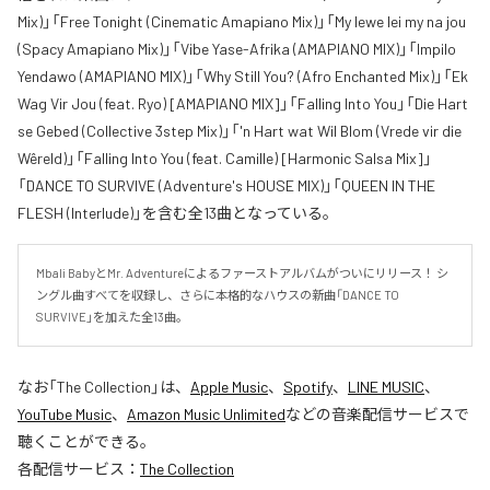
Mix)」「Free Tonight (Cinematic Amapiano Mix)」「My lewe lei my na jou
(Spacy Amapiano Mix)」「Vibe Yase-Afrika (AMAPIANO MIX)」「Impilo
Yendawo (AMAPIANO MIX)」「Why Still You? (Afro Enchanted Mix)」「Ek
Wag Vir Jou (feat. Ryo) [AMAPIANO MIX]」「Falling Into You」「Die Hart
se Gebed (Collective 3step Mix)」「'n Hart wat Wil Blom (Vrede vir die
Wêreld)」「Falling Into You (feat. Camille) [Harmonic Salsa Mix]」
「DANCE TO SURVIVE (Adventure's HOUSE MIX)」「QUEEN IN THE
FLESH (Interlude)」を含む全13曲となっている。
Mbali BabyとMr. Adventureによるファーストアルバムがついにリリース！ シ
ングル曲すべてを収録し、さらに本格的なハウスの新曲「DANCE TO 
SURVIVE」を加えた全13曲。
なお「
The Collection
」は、
Apple Music
、
Spotify
、
LINE MUSIC
、
YouTube Music
、
Amazon Music Unlimited
などの音楽配信サービスで
聴くことができる。
各配信サービス：
The Collection