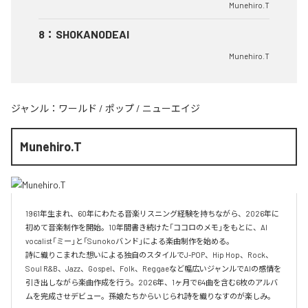
Munehiro.T
8
：
SHOKANODEAI
Munehiro.T
ジャンル：
ワールド
/
ポップ
/
ニューエイジ
Munehiro.T
1961年生まれ、60年にわたる音楽リスニング経験を持ちながら、2026年に
初めて音楽制作を開始。10年間書き続けた「ココロのメモ」をもとに、AI 
vocalist「ミー」と「Sunokoバンド」による楽曲制作を始める。

詩に織りこまれた想いによる独自のスタイルでJ-POP、Hip Hop、Rock、
Soul R&B、Jazz、Gospel、Folk、Reggaeなど幅広いジャンルでAIの感情を
引き出しながら楽曲作成を行う。2026年、1ヶ月で64曲を含む6枚のアルバ
ムを完成させデビュー。孫娘たちからいじられ詩を織りなすのが楽しみ。