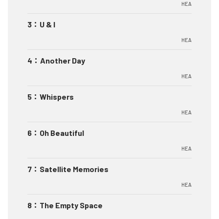
HEA
3
：
U & I
HEA
4
：
Another Day
HEA
5
：
Whispers
HEA
6
：
Oh Beautiful
HEA
7
：
Satellite Memories
HEA
8
：
The Empty Space