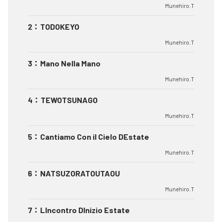
Munehiro.T
2
：
TODOKEYO
Munehiro.T
3
：
Mano Nella Mano
Munehiro.T
4
：
TEWOTSUNAGO
Munehiro.T
5
：
Cantiamo Con il Cielo DEstate
Munehiro.T
6
：
NATSUZORATOUTAOU
Munehiro.T
7
：
LIncontro DInizio Estate