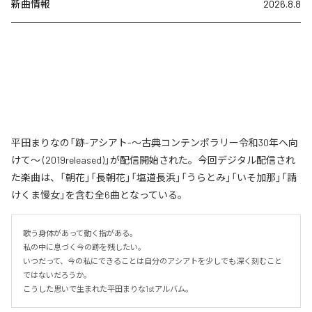
新曲情報
2026.8.8
平田まりなの「跡-アシアト-〜古典コンテンポラリー令和30年へ向
けて〜 (2019released)」が配信開始された。今回デジタル配信され
た楽曲は、「朝花」「長朝花」「塩道長浜」「うらとみ」「いそ加那」「請
けくま慢女」を含む全6曲となっている。
歌う身体があって動く指がある。

私の中に息づく今の跡を残したい。

いつだって、今の私にできることは自分のアシアトを少しでも深く刻むこと
ではないだろうか。

こうした思いで生まれた平田まりな1stアルバム。