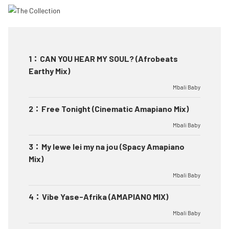
1
：
CAN YOU HEAR MY SOUL? (Afrobeats
Earthy Mix)
Mbali Baby
2
：
Free Tonight (Cinematic Amapiano Mix)
Mbali Baby
3
：
My lewe lei my na jou (Spacy Amapiano
Mix)
Mbali Baby
4
：
Vibe Yase-Afrika (AMAPIANO MIX)
Mbali Baby