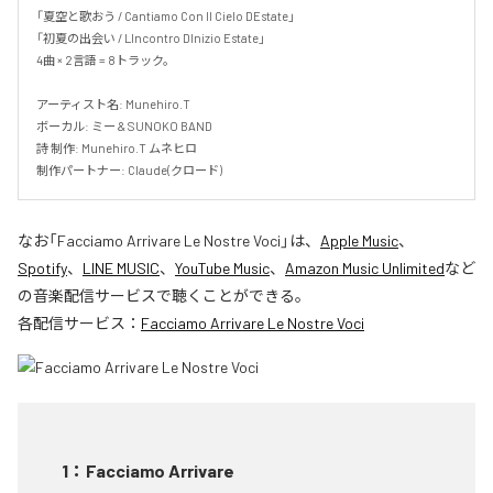
「夏空と歌おう / Cantiamo Con Il Cielo DEstate」

「初夏の出会い / LIncontro DInizio Estate」

4曲 × 2言語 = 8トラック。

アーティスト名: Munehiro.T

ボーカル: ミー & SUNOKO BAND

詩 制作: Munehiro.T ムネヒロ

制作パートナー: Claude(クロード)
なお「
Facciamo Arrivare Le Nostre Voci
」は、
Apple Music
、
Spotify
、
LINE MUSIC
、
YouTube Music
、
Amazon Music Unlimited
など
の音楽配信サービスで聴くことができる。
各配信サービス：
Facciamo Arrivare Le Nostre Voci
1
：
Facciamo Arrivare