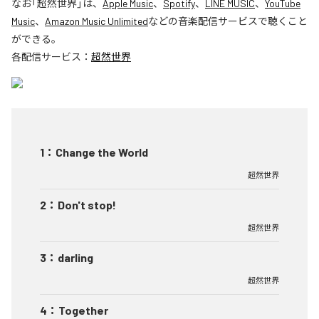
なお「
超然世界
」は、
Apple Music
、
Spotify
、
LINE MUSIC
、
YouTube
Music
、
Amazon Music Unlimited
などの音楽配信サービスで聴くこと
ができる。
各配信サービス：
超然世界
1
：
Change the World
超然世界
2
：
Don't stop!
超然世界
3
：
darling
超然世界
4
：
Together