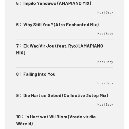
5
：
Impilo Yendawo (AMAPIANO MIX)
Mbali Baby
6
：
Why Still You? (Afro Enchanted Mix)
Mbali Baby
7
：
Ek Wag Vir Jou (feat. Ryo) [AMAPIANO
MIX]
Mbali Baby
8
：
Falling Into You
Mbali Baby
9
：
Die Hart se Gebed (Collective 3step Mix)
Mbali Baby
10
：
'n Hart wat Wil Blom (Vrede vir die
Wêreld)