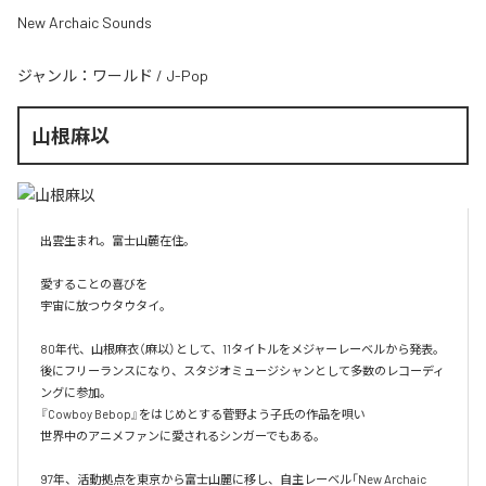
New Archaic Sounds
ジャンル：
ワールド
/
J-Pop
山根麻以
出雲生まれ。富士山麓在住。

愛することの喜びを

宇宙に放つウタウタイ。

80年代、山根麻衣（麻以）として、11タイトルをメジャーレーベルから発表。

後にフリーランスになり、スタジオミュージシャンとして多数のレコーディ
ングに参加。

『Cowboy Bebop』をはじめとする菅野よう子氏の作品を唄い

世界中のアニメファンに愛されるシンガーでもある。

97年、活動拠点を東京から富士山麗に移し、自主レーベル「New Archaic 