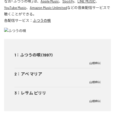
なお「
ふつうの唄
」は、
Apple Music
、
Spotify
、
LINE MUSIC
、
YouTube Music
、
Amazon Music Unlimited
などの音楽配信サービスで
聴くことができる。
各配信サービス：
ふつうの唄
1
：
ふつうの唄 (1997)
山根麻以
2
：
アベ マリア
山根麻以
3
：
レサム ピリリ
山根麻以