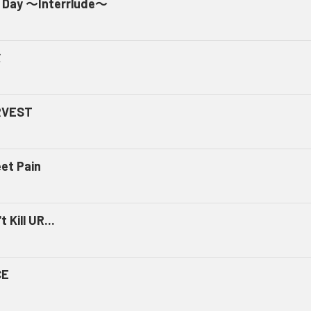
 Day ～Interrlude～
ミ
RVEST
et Pain
t Kill UR...
CE