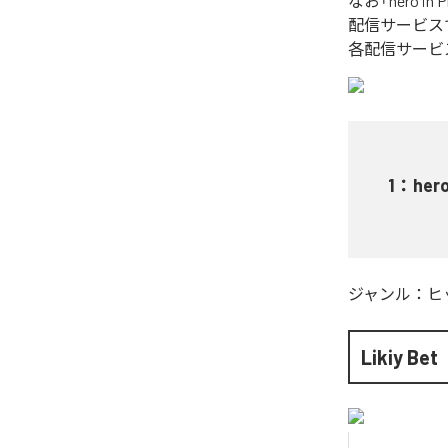
なお「
hero in 
配信サービス
各配信サービ
1
：
hero
ジャンル：
ヒ
Likiy Bet