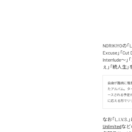
NORIKIYO
Excuse」「Cut
Interrlude～」
ぇ」「続人生」
自身が難病に罹患し
たアルバム。タイトル
ースされる予定
に応える形でリ
なお「
L.I.V.S.
Unlimited
など