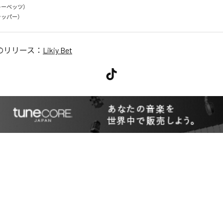
イキーベッツ）

ラッパー）
のリリース：
Likiy Bet