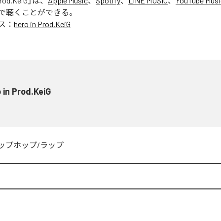
Prod.KeiG
」は、
Apple Music
、
Spotify
、
LINE MUSIC
、
YouTube Musi
で聴くことができる。
ス：
hero in Prod.KeiG
 in Prod.KeiG
ップホップ/ラップ