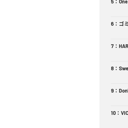
5
：
One
6
：
ゴ
7
：
HA
8
：
Swe
9
：
Don'
10
：
VI