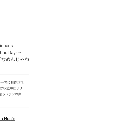
er's
One Day ～
.V.S.」「なめんじゃね
をテーマに制作され
IYOが収監中にリリ
言うファンの声
n Music