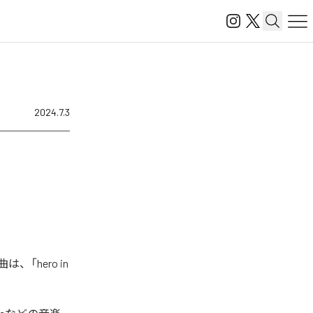
2024.7.3
は、「hero in