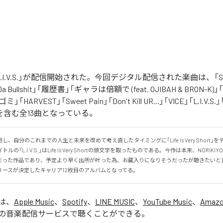
の「L.I.V.S.」が配信開始された。今回デジタル配信された楽曲は、「Sinn
 Da Bullshit」「履歴書」「ギャラは倍額で (feat. OJIBAH & BRON-K)」「
「ゴミ」「HARVEST」「Sweet Pain」「Don't Kill UR...」「VICE」「L.I
を含む全13曲となっている。
、自分のこれまでの人生と未来を改めて考え直したタイミングに「Life Is Very Short」
の「L.I.V.S.」はLife Is Very Shortの頭文字を取ったものである。今作は本来、NORIK
だった作品であり、予定より早く出所が叶った為、お蔵入りになりそうだったが聴きたいと
リースが決定したキャリア12枚目のアルバムとなってる。
」は、
Apple Music
、
Spotify
、
LINE MUSIC
、
YouTube Music
、
Amazo
の音楽配信サービスで聴くことができる。