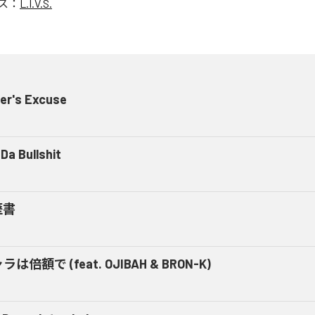
ス：
L.I.V.S.
er's Excuse
Da Bullshit
歴書
ラは倍額で (feat. OJIBAH & BRON-K)