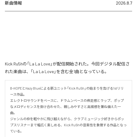
新曲情報
2026.8.7
Kick Ru5hの「La La Love」が配信開始された。今回デジタル配信さ
れた楽曲は、「La La Love」を含む全1曲となっている。
B-HOPEとHazy Blueによる新ユニット「Kick Ru5h」の始まりを告げる1stリリ
ース作品。

エレクトロサウンドをベースに、ドラムンベースの疾走感とラップ、ポップ
なメロディセンスを掛け合わせた、親しみやすさと高揚感を兼ね備えた一
曲。

ジャンルの枠を軽やかに飛び越えながら、クラブミュージック好きからポッ
プスリスナーまで幅広く楽しめる、Kick Ru5hの音楽性を象徴する作品となっ
ている。