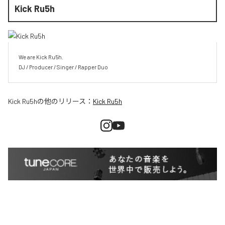
Kick Ru5h
We are Kick Ru5h.

DJ / Producer / Singer / Rapper Duo
Kick Ru5h
の他のリリース：
Kick Ru5h