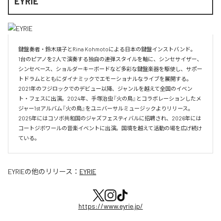
EYRIE
鍵盤奏者・鈴木瑛子とRina Kohmotoによる日本の鍵盤インストバンド。

1台のピアノを2人で演奏する独自の連弾スタイルを軸に、シンセサイザー、
シンセベース、ショルダーキーボードなど多彩な鍵盤楽器を駆使し、サポー
トドラムとともにダイナミックでエモーショナルなライブを展開する。

2021年のフジロックでのデビュー以降、ジャンルを越えて全国のイベン
ト・フェスに出演。2024年、手塚治虫『火の鳥』とコラボレーションしたメ
ジャー1stアルバム『火の鳥』をユニバーサルミュージックよりリリース。

2025年にはコソボ共和国のジャズフェスティバルに招聘され、2026年には
コートジボワールの音楽イベントに出演。国境を越えて活動の場を広げ続け
ている。​
EYRIE
の他のリリース：
EYRIE
https://www.eyrie.jp/