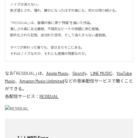
ノイズは消えない。

削ぎ落とされ、壊れ、静かになったはずの後にも、何かは残り続ける。

『RESIDUAL』は、破壊の後に漂う“残留”を描いた作品。

激しさの奥にある静寂、不規則なビートの隙間に滲む感情。

断片化された記憶、途切れた信号、そして消えきらない違和感。

すべてが終わった後でも、音はまだそこにある。

それはノイズなのか、それとも感情の残骸なのか。
なお「
RESIDUAL
」は、
Apple Music
、
Spotify
、
LINE MUSIC
、
YouTube
Music
、
Amazon Music Unlimited
などの音楽配信サービスで聴くこと
ができる。
各配信サービス：
RESIDUAL
1
：
LMPD Eyes