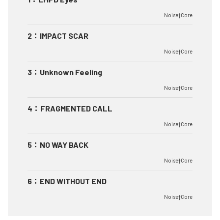
Noise†Core
2
：
IMPACT SCAR
Noise†Core
3
：
Unknown Feeling
Noise†Core
4
：
FRAGMENTED CALL
Noise†Core
5
：
NO WAY BACK
Noise†Core
6
：
END WITHOUT END
Noise†Core