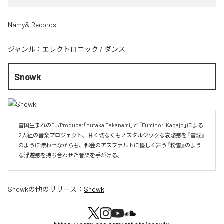
Namy& Records
ジャンル：
エレクトロニック
/
ダンス
Snowk
雪国生まれのDJ/Producer「Yutaka Takanami」と「Fuminori Kagajo」による
2人組の音楽プロジェクト。甘く切なくもノスタルジックな哀愁感を『雪煙』
のように漂わせながらも、都会のアスファルトに優しく舞う『粉雪』のよう
な浮遊感を持ち合わせた音楽を手がける。
Snowk
の他のリリース：
Snowk