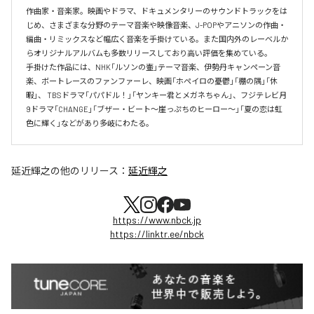
作曲家・音楽家。映画やドラマ、ドキュメンタリーのサウンドトラックをは
じめ、さまざまな分野のテーマ音楽や映像音楽、J-POPやアニソンの作曲・
編曲・リミックスなど幅広く音楽を手掛けている。また国内外のレーベルか
らオリジナルアルバムも多数リリースしており高い評価を集めている。

手掛けた作品には、NHK「ルソンの壷」テーマ音楽、伊勢丹キャンペーン音
楽、ボートレースのファンファーレ、映画「ホペイロの憂鬱」「棚の隅」「休
暇」、 TBSドラマ「パパドル！」「ヤンキー君とメガネちゃん」、フジテレビ月
9ドラマ「CHANGE」「ブザー・ビート～崖っぷちのヒーロー～」「夏の恋は虹
色に輝く」などがあり多岐にわたる。
延近輝之
の他のリリース：
延近輝之
https://www.nbck.jp
https://linktr.ee/nbck