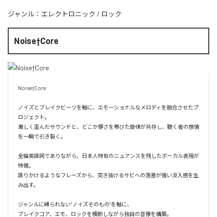
ジャンル：
エレクトロニック
/
ロック
Noise†Core
Noise†Core

ノイズとブレイクビーツを軸に、エモーショナルなメロディを融合させたプ
ロジェクト。

激しく歪んだサウンドと、どこか儚さを帯びた旋律が共存し、聴く者の感情
を一瞬で引き裂く。

全編英語詞でありながら、日本人特有のニュアンスを残したボーカル表現が
特徴。

語りかけるようなフレーズから、突き抜けるサビへの落差が強い没入感を生
み出す。

ジャンルに縛られない“ノイズそのもの”を軸に、

ブレイクコア、エモ、ロックを横断しながら独自の音像を構築。
