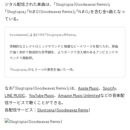
ジタル配信された楽曲は、「Slugtopia (Goodwavez Remix)」
「Slugtopia」「N.Ø.G (Goodwavez Remix)」「N.Ø.G」を含む全4曲となっ
ている。
GoodwavezによるEYRIE「Slugtopia」のRemix。

実験的なエレクトロニックサウンドと複雑なビートワークを取り入れ、原曲
が描く奇妙で魅惑的な世界観を、よりダークで没入感のあるアンビエントサ
ウンドで再解釈。

「Slugtopia」のもう一つの景色を描いた一作。
なお「
Slugtopia (Goodwavez Remix)
」は、
Apple Music
、
Spotify
、
LINE MUSIC
、
YouTube Music
、
Amazon Music Unlimited
などの音楽配
信サービスで聴くことができる。
各配信サービス：
Slugtopia (Goodwavez Remix)