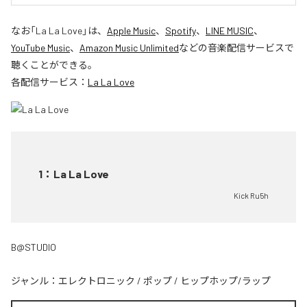
なお「
La La Love
」は、
Apple Music
、
Spotify
、
LINE MUSIC
、
YouTube Music
、
Amazon Music Unlimited
などの音楽配信サービスで
聴くことができる。
各配信サービス：
La La Love
1
：
La La Love
Kick Ru5h
B@STUDIO
ジャンル：
エレクトロニック
/
ポップ
/
ヒップホップ/ラップ