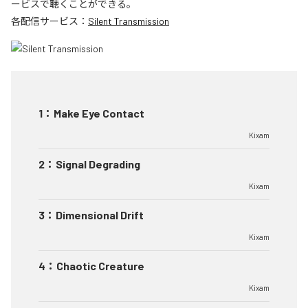
ービスで聴くことができる。
各配信サービス：
Silent Transmission
1
：
Make Eye Contact
Kixam
2
：
Signal Degrading
Kixam
3
：
Dimensional Drift
Kixam
4
：
Chaotic Creature
Kixam