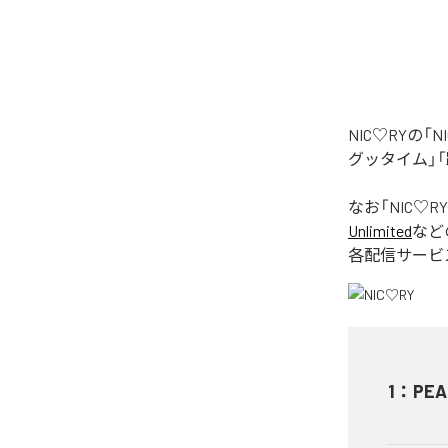
NIC♡RYの
グッタイム」「
なお「
NIC♡RY
Unlimited
など
各配信サービ
1
：
PEA