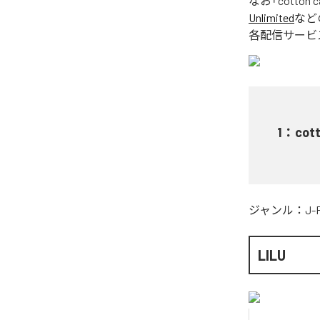
なお「
cotton c
Unlimited
など
各配信サービ
1
：
cot
ジャンル：
J-
LILU