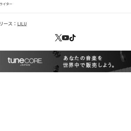
ライター
リース：
LILU