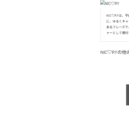
NIC♡RYは
に、ゆるくキャ
あるフレーズで
ャーとして根付
NIC♡RY
の他