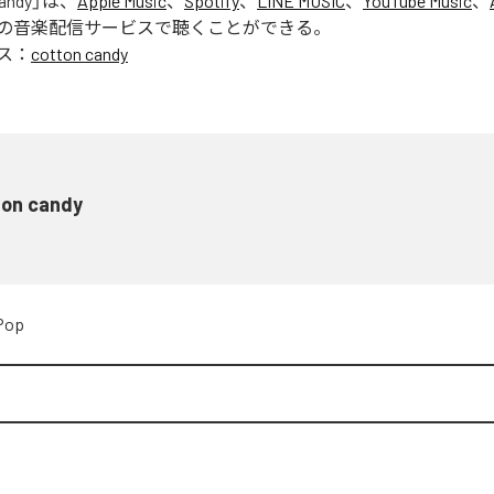
andy
」は、
Apple Music
、
Spotify
、
LINE MUSIC
、
YouTube Music
、
の音楽配信サービスで聴くことができる。
ス：
cotton candy
ton candy
Pop