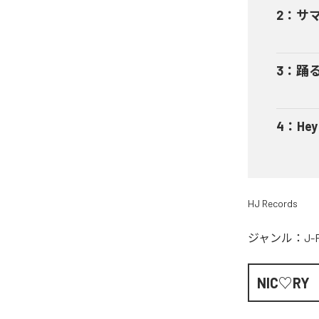
2
：
サ
3
：
踊
4
：
He
HJ Records
ジャンル：
J-
NIC♡RY