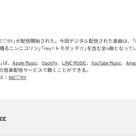
「NIC♡RY」が配信開始された。今回デジタル配信された楽曲は、「P
踊るニンニコリン」「Hey!!トモダッチ☆」を含む全4曲となって
」は、
Apple Music
、
Spotify
、
LINE MUSIC
、
YouTube Music
、
Amaz
の音楽配信サービスで聴くことができる。
ス：
NIC♡RY
CE