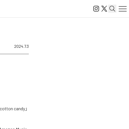
2024.7.3
on candy」