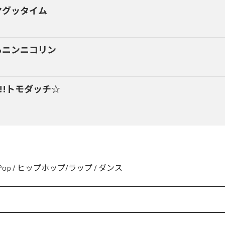
マグッタイム
るニンニコリン
y!!トモダッチ☆
Pop
/
ヒップホップ/ラップ
/
ダンス