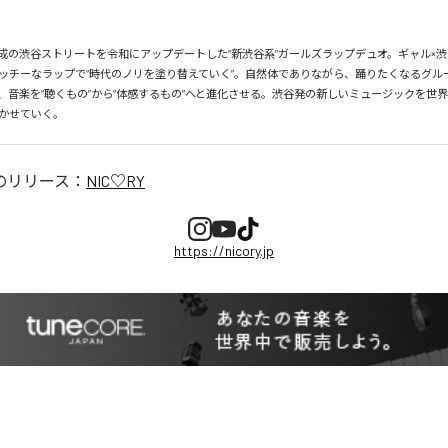
、平成の渋谷ストリートを令和にアップデートした“新渋谷系”ガールズラップデュオ。ギャル×渋
ッチーなラップで“時代のノリを塗り替えていく”。自然体でありながら、踊りたくなるグル
、音楽を“聴くもの”から“体感するもの”へと進化させる。渋谷発の新しいミュージックを世
かせていく。
のリリース：
NIC♡RY
https://nicory.jp