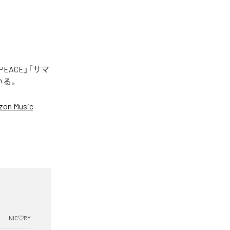
EACE」「サマ
いる。
on Music
NIC♡RY