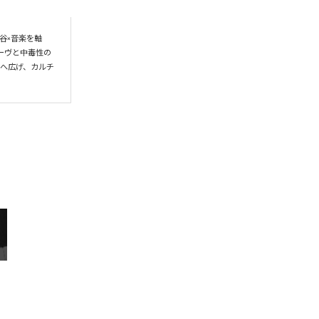
谷×音楽を軸
ーヴと中毒性の
界へ広げ、カルチ