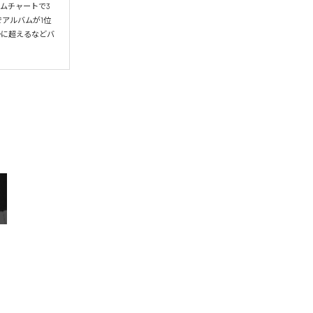
ムチャートで3
アルバムが1位
かに超えるなどバ