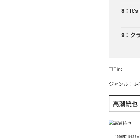
8
：
It’s
9
：
ク
TTT inc
ジャンル：
J-
高瀬統也
1996年11