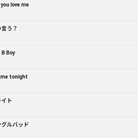
 you love me
つ言う？
 B Boy
l me tonight
ライト
ングルバッド