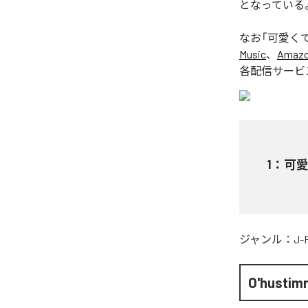
となっている
なお「
可愛くてごめ
Music
、
Amazon
各配信サービ
1
：
可愛く
ジャンル：
J-
O'hustimr