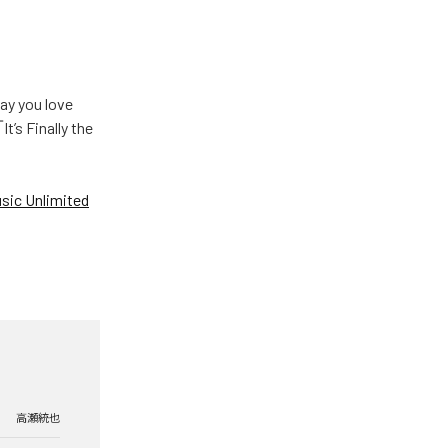
u love
Finally the
ic Unlimited
高瀬統也