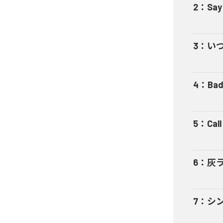
2
：
Say
3
：
い
4
：
Bad
5
：
Cal
6
：
灰
7
：
シ