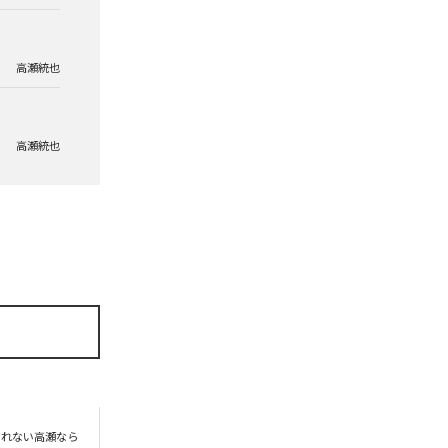
高瀬統也
高瀬統也
られない高瀬なら