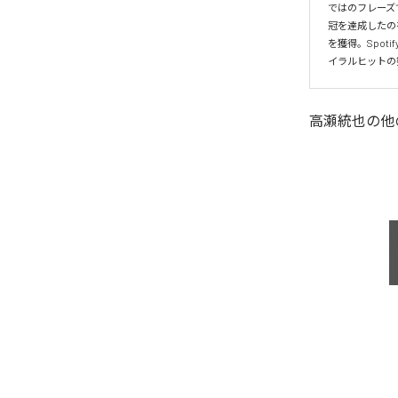
ではのフレーズ
冠を達成したの
を獲得。Spo
イラルヒットの
高瀬統也
の他