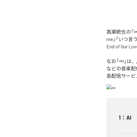
高瀬統也の「∞
me」「いつ言う？」
End of O
なお「
∞
」は、
などの音楽配
各配信サービ
1
：
AI