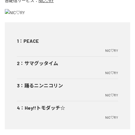
各配信サービス：
NIC♡RY
1
：
PEACE
NIC♡RY
2
：
サマグッタイム
NIC♡RY
3
：
踊るニンニコリン
NIC♡RY
4
：
Hey!!トモダッチ☆
NIC♡RY