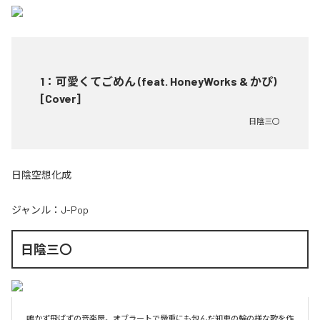
1
：
可愛くてごめん (feat. HoneyWorks & かぴ)
[Cover]
日陰三〇
日陰空想化成
ジャンル：
J-Pop
日陰三〇
鳴かず飛ばずの音楽屋。オブラートで幾重にも包んだ知恵の輪の様な歌を作