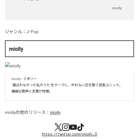
miolly
ジャンル：
J-Pop
miolly
miolly - ミオリー

”選ばれなかった私のうた”をテーマに、叶わない恋を歌う音楽ユニット。

miolly
の他のリリース：
miolly
https://twitter.com/miolly_0