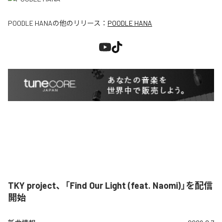
POODLE HANA
の他のリリース：
POODLE HANA
TKY project、「Find Our Light (feat. Naomi)」を配信
開始