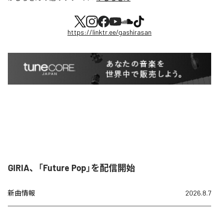
https://linktr.ee/gashirasan
GIRIA、「Future Pop」を配信開始
新曲情報
2026.8.7