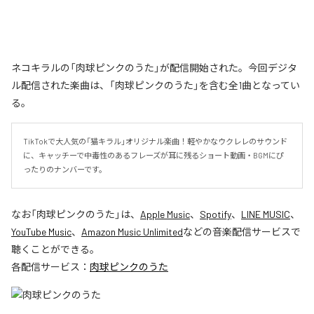
ネコキラルの「肉球ピンクのうた」が配信開始された。今回デジタ
ル配信された楽曲は、「肉球ピンクのうた」を含む全1曲となってい
る。
TikTokで大人気の「猫キラル」オリジナル楽曲！軽やかなウクレレのサウンド
に、キャッチーで中毒性のあるフレーズが耳に残るショート動画・BGMにぴ
ったりのナンバーです。
なお「
肉球ピンクのうた
」は、
Apple Music
、
Spotify
、
LINE MUSIC
、
YouTube Music
、
Amazon Music Unlimited
などの音楽配信サービスで
聴くことができる。
各配信サービス：
肉球ピンクのうた