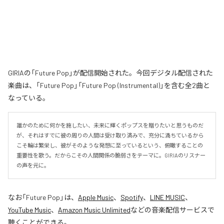
GIRIAの「Future Pop」が配信開始された。今回デジタル配信された
楽曲は、「Future Pop」「Future Pop (Instrumental)」を含む全2曲と
なっている。
誰かのために何かを施したい、未来に輝くポップスを贈りたいと思うものだ
が、それはすでに彼の周りの人間は受け取り済みで、充分に満ちているから
こそ輪は繁栄し、彼がそのような発想に至っているという、俯瞰することの
重要性を歌う。だからこその人間関係の脆弱さをテーマに。GIRIAのリスナー
の声を元に。
なお「
Future Pop
」は、
Apple Music
、
Spotify
、
LINE MUSIC
、
YouTube Music
、
Amazon Music Unlimited
などの音楽配信サービスで
聴くことができる。