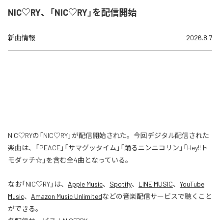
NIC♡RY、「NIC♡RY」を配信開始
新曲情報
2026.8.7
NIC♡RYの「NIC♡RY」が配信開始された。今回デジタル配信された
楽曲は、「PEACE」「サマグッタイム」「踊るニンニコリン」「Hey!!ト
モダッチ☆」を含む全4曲となっている。
なお「
NIC♡RY
」は、
Apple Music
、
Spotify
、
LINE MUSIC
、
YouTube
Music
、
Amazon Music Unlimited
などの音楽配信サービスで聴くこと
ができる。