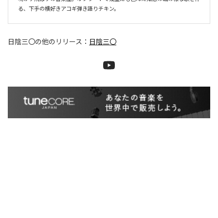
る、下手の横好きアコギ弾き語りチキン。
日陰三〇
の他のリリース：
日陰三〇