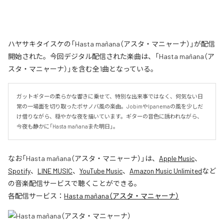
ハヤサキタイスケの「Hasta mañana（アスタ・マニャーナ）」が配信
開始された。今回デジタル配信された楽曲は、「Hasta mañana（ア
スタ・マニャーナ）」を含む全1曲となっている。
ガットギターの柔らかな響きに乗せて、特別な出来事ではなく、何気ない日
常の一場面を切り取ったボサノバ風の楽曲。JobimやIpanemaの風を少しだ
け借りながら、穏やかな夜を描いています。ギターの音色に誘われながら、
今夜も静かに「Hasta mañana――また明日」。
なお「
Hasta mañana（アスタ・マニャーナ）
」は、
Apple Music
、
Spotify
、
LINE MUSIC
、
YouTube Music
、
Amazon Music Unlimited
など
の音楽配信サービスで聴くことができる。
各配信サービス：
Hasta mañana（アスタ・マニャーナ）