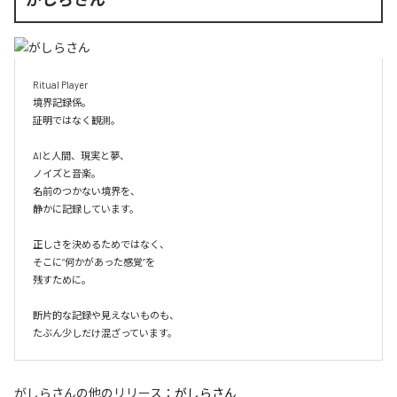
Ritual Player

境界記録係。

証明ではなく観測。

AIと人間、現実と夢、

ノイズと音楽。

名前のつかない境界を、

静かに記録しています。

正しさを決めるためではなく、

そこに“何かがあった感覚”を

残すために。

断片的な記録や見えないものも、

たぶん少しだけ混ざっています。
がしらさん
の他のリリース：
がしらさん