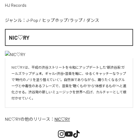
HJ Records
ジャンル：
J-Pop
/
ヒップホップ/ラップ
/
ダンス
NIC♡RY
NIC♡RYは、平成の渋谷ストリートを令和にアップデートした“新渋谷系”ガ
ールズラップデュオ。ギャル×渋谷×音楽を軸に、ゆるくキャッチーなラップ
で“時代のノリを塗り替えていく”。自然体でありながら、踊りたくなるグル
ーヴと中毒性のあるフレーズで、音楽を“聴くもの”から“体感するもの”へと進
化させる。渋谷発の新しいミュージックを世界へ広げ、カルチャーとして根
付かせていく。
NIC♡RY
の他のリリース：
NIC♡RY