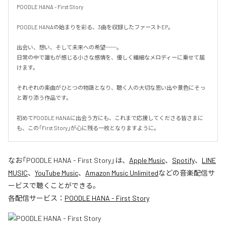
POODLE HANA - First Story

POODLE HANAの始まりを彩る、3曲を収録したファーストEP。

出会い、想い、そして未来への希望──。

日常の中で誰もが感じる小さな感情を、優しく繊細なメロディーに乗せて届
けます。

それぞれの楽曲がひとつの物語となり、聴く人の大切な思い出や景色にそっ
と寄り添う作品です。

初めてPOODLE HANAに出会う方にも、これまで応援してくださる皆さまに
も、この「First Story」が心に残る一枚となりますように。
なお「
POODLE HANA - First Story
」は、
Apple Music
、
Spotify
、
LINE
MUSIC
、
YouTube Music
、
Amazon Music Unlimited
などの音楽配信サ
ービスで聴くことができる。
各配信サービス：
POODLE HANA - First Story