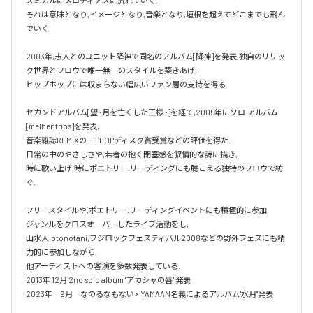
ズミカルにメロディアスに流れていく.

それは意味となり,イメージとなり,音楽となり,垣根を超えてどこまでも飛ん
でいく.

2003年,志人とのユニット降神で同名のアルバム[降神]を発表,独自のリリッ
ク世界とフロウで唯一無二のスタイルを築きあげ,

ヒップホップには収まらない幅広いファン層の支持を得る.

セカンドアルバム[望~月を亡くした王様~]を経て,2005年にソロ.アルバム 
[melhentrips]を発表,

音楽雑誌REMIXの HIPHOPディスク賞受賞などの評価を得た.

日常の中のやさしさや,若者の抱く閉塞感を叙情的な詩に描き,

時に歌い上げ,時にポエトリー.リーディングにも聴こえる独特のフロウで紡
ぐ.

フリースタイルや,ポエトリー.リーディングイベントにも積極的に参加,

ジャンルをクロスオーバーしたライブ活動をし,

山水人,otonotani,フジロックフェスティバル2008などの野外フェスにも精
力的に参加しながら,

他アーティストへの客演を多数発表している.

2013年 12月 2nd solo album "アカシャの唇" 発表

2023年　9月　なのるなもない × YAMAAN名義によるアルバム"水月"発表