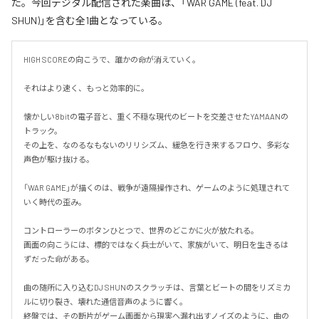
た。今回デジタル配信された楽曲は、「WAR GAME (feat. DJ
SHUN)」を含む全1曲となっている。
HIGH SCOREの向こうで、誰かの命が消えていく。

それはより速く、もっと効率的に。

懐かしい8bitの電子音と、重く不穏な現代のビートを交差させたYAMAANの
トラック。

その上を、なのるなもないのリリシズム、緩急を行き来するフロウ、多彩な
声色が駆け抜ける。

「WAR GAME」が描くのは、戦争が遠隔操作され、ゲームのように処理されて
いく時代の歪み。

コントローラーのボタンひとつで、世界のどこかに火が放たれる。

画面の向こうには、標的ではなく兵士がいて、家族がいて、明日を生きるは
ずだった命がある。

曲の随所に入り込むDJ SHUNのスクラッチは、言葉とビートの間をリズミカ
ルに切り裂き、壊れた通信音声のように響く。

終盤では、その断片がゲーム画面から現実へ漏れ出すノイズのように、曲の