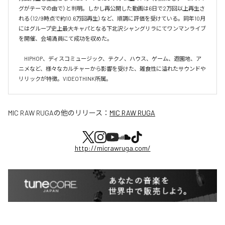
グがテーマの曲で）と判明。しかし再公開した動画は6日で2万回以上再生さ
れる（12/9時点で約10.6万回再生）など、順調に評価を受けている。同年10月
にはグループ史上最大キャパとなる下北沢シャングリラにてワンマンライブ
を開催、会場満員にて成功を収めた。

　HIPHOP、ディスコミュージック、テクノ、ハウス、ゲーム、遊園地、ア
ニメなど、様々なカルチャーから影響を受けた、雑食性に溢れたサウンドや
リリックが特徴。VIDEOTHINK所属。
MIC RAW RUGA
の他のリリース：
MIC RAW RUGA
http://micrawruga.com/