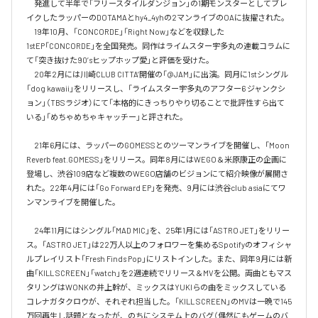
　発進して半年で「フリースタイルダンジョン」の1期モンスターとしてブレ
イクしたラッパーのDOTAMAとhy4_4yhの2マンライブのOAに抜擢された。

　19年10月、「CONCORDE」「Right Now」などを収録した
1stEP「CONCORDE」を全国発売。同作はライムスター宇多丸の連載コラムに
て「突き抜けた90’sヒップホップ愛」と評価を受けた。

　20年2月には川崎CLUB CITTA’開催の「@JAM」に出演。同月に1stシングル
「dog kawaii」をリリースし、「ライムスター宇多丸のアフター6 ジャンクシ
ョン」（TBSラジオ）にて「本格的にきっちりやり切ることで批評性すら出て
いる」「めちゃめちゃキャッチー」と評された。

　21年6月には、ラッパーのGOMESSとのツーマンライブを開催し、「Moon 
Reverb feat.GOMESS」をリリース。同年8月にはWEGO＆米原康正の企画に
登場し、渋谷109店など複数のWEGO店舗のビジョンにて紹介映像が展開さ
れた。22年4月には「Go Forward EP」を発売、9月には渋谷club asiaにてワ
ンマンライブを開催した。

　24年11月にはシングル「MAD MIC」を、25年1月には「ASTRO JET」をリリー
ス。「ASTRO JET」は22万人以上のフォロワーを集めるSpotifyのオフィシャ
ルプレイリスト「Fresh Finds Pop」にリストインした。また、同年9月には新
曲「KILL SCREEN」「watch」を2週連続でリリース＆MVを公開。両曲ともマス
タリングはWONKの井上幹が、ミックスはYUKIらの曲をミックスしている
コレナガタクロウが、それぞれ担当した。「KILL SCREEN」のMVは一晩で145
万回再生し話題となったが、のちにシステム上のバグ（偶然にもゲームのバ