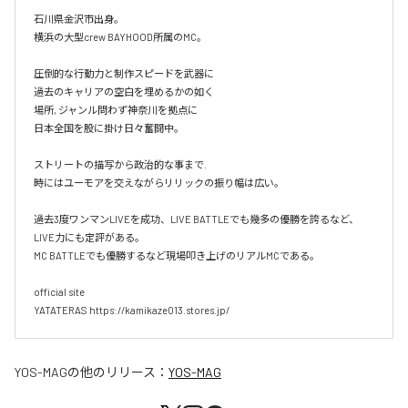
石川県金沢市出身。

横浜の大型crew BAYHOOD所属のMC。

圧倒的な行動力と制作スピードを武器に

過去のキャリアの空白を埋めるかの如く

場所, ジャンル問わず神奈川を拠点に

日本全国を股に掛け日々奮闘中。

ストリートの描写から政治的な事まで.

時にはユーモアを交えながらリリックの振り幅は広い。

過去3度ワンマンLIVEを成功、LIVE BATTLEでも幾多の優勝を誇るなど、
LIVE力にも定評がある。

MC BATTLEでも優勝するなど現場叩き上げのリアルMCである。

official site

YATATERAS https://kamikaze013.stores.jp/
YOS-MAG
の他のリリース：
YOS-MAG