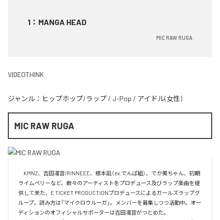
1
：
MANGA HEAD
MIC RAW RUGA
VIDEOTHINK
ジャンル：
ヒップホップ/ラップ
/
J-Pop
/
アイドル(女性)
MIC RAW RUGA
　KMNZ、吉田凜音/RINNEEE、根本凪（ex.でんぱ組）、でか美ちゃん、初期
ライムベリーなど、数々のアーティストをプロデュース及びラップ楽曲を提
供して来た、E TICKET PRODUCTIONプロデュースによるガールズラップグ
ループ。読み方は「マイクロウルーガ」。メンバーを募集しつつ活動中。オー
ディションのオフィシャルサポーターは吉田凜音がつとめた。
