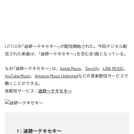
LITTLEの「迪跡〜テキセキ〜」が配信開始された。今回デジタル配
信された楽曲は、「迪跡〜テキセキ〜」を含む全1曲となっている。
なお「
迪跡〜テキセキ〜
」は、
Apple Music
、
Spotify
、
LINE MUSIC
、
YouTube Music
、
Amazon Music Unlimited
などの音楽配信サービスで
聴くことができる。
各配信サービス：
迪跡〜テキセキ〜
1
：
迪跡〜テキセキ〜