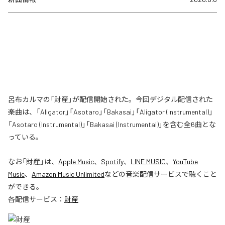
呂布カルマの「財産」が配信開始された。今回デジタル配信された
楽曲は、「Aligator」「Asotaro」「Bakasai」「Aligator (Instrumental)」
「Asotaro (Instrumental)」「Bakasai (Instrumental)」を含む全6曲とな
っている。
なお「
財産
」は、
Apple Music
、
Spotify
、
LINE MUSIC
、
YouTube
Music
、
Amazon Music Unlimited
などの音楽配信サービスで聴くこと
ができる。
各配信サービス：
財産