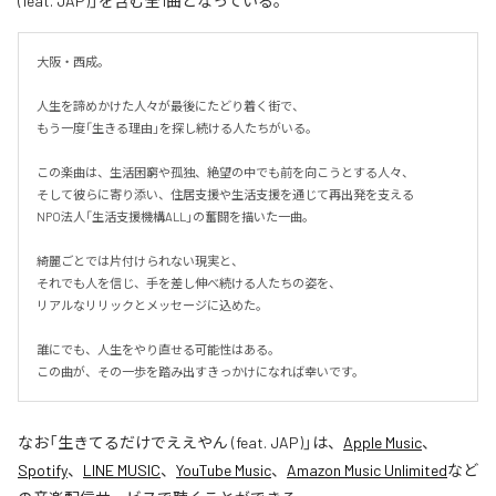
(feat. JAP)」を含む全1曲となっている。
大阪・西成。

人生を諦めかけた人々が最後にたどり着く街で、

もう一度「生きる理由」を探し続ける人たちがいる。

この楽曲は、生活困窮や孤独、絶望の中でも前を向こうとする人々、

そして彼らに寄り添い、住居支援や生活支援を通じて再出発を支える

NPO法人「生活支援機構ALL」の奮闘を描いた一曲。

綺麗ごとでは片付けられない現実と、

それでも人を信じ、手を差し伸べ続ける人たちの姿を、

リアルなリリックとメッセージに込めた。

誰にでも、人生をやり直せる可能性はある。

この曲が、その一歩を踏み出すきっかけになれば幸いです。
なお「
生きてるだけでええやん (feat. JAP)
」は、
Apple Music
、
Spotify
、
LINE MUSIC
、
YouTube Music
、
Amazon Music Unlimited
など