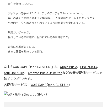
景色を侵食していく。

ジャケットを手がけたのは、チリのアーティストmariapepinos。

兵士の姿を光の粒子のように描き出し、人間の命がゲーム上のキャラクター
や標的データへ置き換えられていくような感覚を視覚化している。

現実か、ゲームか。

操作しているのは誰で、狙われているのは誰なのか。

最後に照準が向くのは、

きっと画面を眺めている側だ。
なお「
WAR GAME (feat. DJ SHUN)
」は、
Apple Music
、
LINE MUSIC
、
YouTube Music
、
Amazon Music Unlimited
などの音楽配信サービスで
聴くことができる。
各配信サービス：
WAR GAME (feat. DJ SHUN)