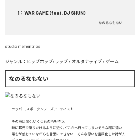
1
：
WAR GAME (feat. DJ SHUN)
なのるなもない
studio melhentrips
ジャンル：
ヒップホップ/ラップ
/
オルタナティブ
/
ゲーム
なのるなもない
ラッパー,スポークンワーズアーティスト.

その声は深く,いくつもの色を持つ.

時に耳元で語りかけるように近く,どこかへ行ってしまいそうな程に遠い.

誰もが感じていながらも言葉にできない....そんな思いを言語化した詩が,リ