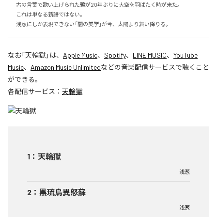
古の言葉で歌い上げられた鴉が20年ぶりに大空を羽ばたく時が来た。

これは単なる新譜ではない。

浅葱にしか表現できない「闇の美学」が今、太陽より舞い降りる。
なお「
天輪獄
」は、
Apple Music
、
Spotify
、
LINE MUSIC
、
YouTube
Music
、
Amazon Music Unlimited
などの音楽配信サービスで聴くこと
ができる。
各配信サービス：
天輪獄
1
：
天輪獄
浅葱
2
：
黒琉烏異怒蘇
浅葱