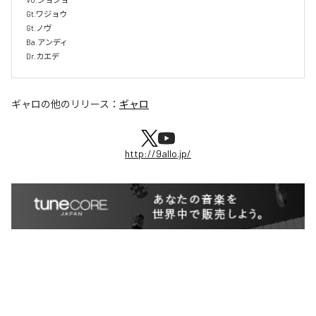
Gt.ワジョウ

Gt.ノヴ

Ba.アンディ

Dr.カエデ
ギャロ
の他のリリース：
ギャロ
http://9allo.jp/