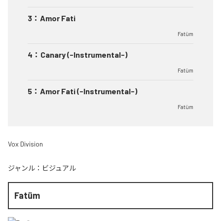
3
：
Amor Fati
Fatüm
4
：
Canary (-Instrumental-)
Fatüm
5
：
Amor Fati (-Instrumental-)
Fatüm
Vox Division
ジャンル：
ビジュアル
Fatüm