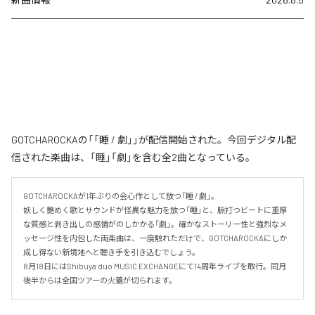
GOTCHAROCKAの「「睡 / 劇」」が配信開始された。今回デジタル配
信された楽曲は、「睡」「劇」を含む全2曲となっている。
GOTCHAROCKAが1年ぶりの会心作として放つ「睡 / 劇」。

妖しく艶めく歌とサウンドが怪異な魅力を放つ「睡」と、脈打つビートに重厚
な質感と剥き出しの感情がのしかかる「劇」。確かなストーリー性と強烈なメ
ッセージ性を内包した両楽曲は、一度触れただけで、GOTCHAROCKAにしか
成し得ない新境地へと聴き手を引き込むでしょう。

8月18日にはShibuya duo MUSIC EXCHANGEにて14周年ライブを敢行。同月
後半からは全国ツアーの火蓋が切られます。