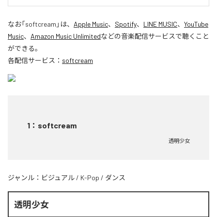
なお「
softcream
」は、
Apple Music
、
Spotify
、
LINE MUSIC
、
YouTube
Music
、
Amazon Music Unlimited
などの音楽配信サービスで聴くこと
ができる。
各配信サービス：
softcream
1
：
softcream
透明少女
ジャンル：
ビジュアル
/
K-Pop
/
ダンス
透明少女