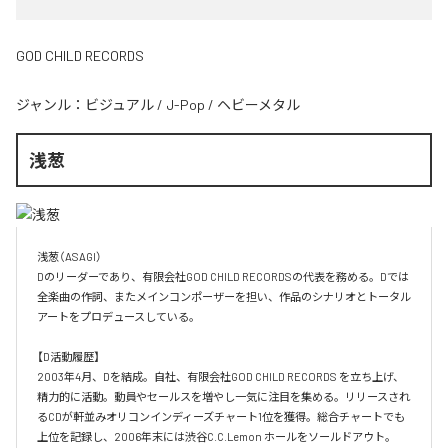
GOD CHILD RECORDS
ジャンル：
ビジュアル
/
J-Pop
/
ヘビーメタル
浅葱
浅葱（ASAGI）

Dのリーダーであり、有限会社GOD CHILD RECORDSの代表を務める。Dでは
全楽曲の作詞、またメインコンポーザーを担い、作品のシナリオとトータル
アートをプロデュースしている。

【D活動履歴】

2003年4月、Dを結成。自社、有限会社GOD CHILD RECORDS を立ち上げ、
精力的に活動。動員やセールスを増やし一気に注目を集める。リリースされ
るCDが軒並みオリコンインディーズチャート1位を獲得。総合チャートでも
上位を記録し、2006年末には渋谷C.C.Lemon ホールをソールドアウト。