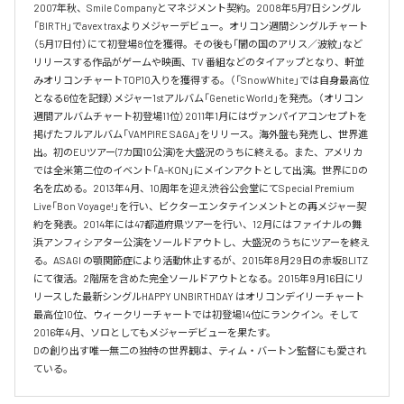
2007年秋、Smile Companyとマネジメント契約。2008年5月7日シングル
「BIRTH」でavex traxよりメジャーデビュー。オリコン週間シングルチャート
（5月17日付）にて初登場8位を獲得。その後も「闇の国のアリス／波紋」など
リリースする作品がゲームや映画、TV 番組などのタイアップとなり、軒並
みオリコンチャートTOP10入りを獲得する。（「SnowWhite」では自身最高位
となる6位を記録）メジャー1stアルバム「Genetic World」を発売。（オリコン
週間アルバムチャート初登場11位）2011年1月にはヴァンパイアコンセプトを
掲げたフルアルバム「VAMPIRE SAGA」をリリース。海外盤も発売し、世界進
出。初のEUツアー(7カ国10公演)を大盛況のうちに終える。また、アメリカ
では全米第二位のイベント「A-KON」にメインアクトとして出演。世界にDの
名を広める。2013年4月、10周年を迎え渋谷公会堂にてSpecial Premium 
Live「Bon Voyage!」を行い、ビクターエンタテインメントとの再メジャー契
約を発表。2014年には47都道府県ツアーを行い、12月にはファイナルの舞
浜アンフィシアター公演をソールドアウトし、大盛況のうちにツアーを終え
る。ASAGI の顎関節症により活動休止するが、2015年8月29日の赤坂BLITZ 
にて復活。2階席を含めた完全ソールドアウトとなる。2015年9月16日にリ
リースした最新シングルHAPPY UNBIRTHDAY はオリコンデイリーチャート
最高位10位、ウィークリーチャートでは初登場14位にランクイン。そして 
2016年4月、ソロとしてもメジャーデビューを果たす。

Dの創り出す唯一無二の独特の世界観は、ティム・バートン監督にも愛され
ている。