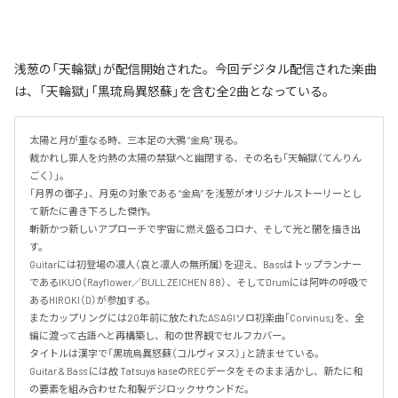
浅葱の「天輪獄」が配信開始された。今回デジタル配信された楽曲
は、「天輪獄」「黒琉烏異怒蘇」を含む全2曲となっている。
太陽と月が重なる時、三本足の大鴉 “金烏” 現る。

裁かれし罪人を灼熱の太陽の禁獄へと幽閉する、その名も「天輪獄（てんりん
ごく）」。

「月界の御子」、月兎の対象である “金烏” を浅葱がオリジナルストーリーとし
て新たに書き下ろした傑作。

斬新かつ新しいアプローチで宇宙に燃え盛るコロナ、そして光と闇を描き出
す。

Guitarには初登場の凛人（哀と凛人の無所属）を迎え、Bassはトップランナー
であるIKUO（Rayflower／BULL ZEICHEN 88）、そしてDrumには阿吽の呼吸で
あるHIROKI（D）が参加する。

またカップリングには20年前に放たれたASAGIソロ初楽曲「Corvinus」を、全
編に渡って古語へと再構築し、和の世界観でセルフカバー。

タイトルは漢字で「黒琉烏異怒蘇（コルヴィヌス）」と読ませている。

Guitar & Bass には故 Tatsuya kaseのRECデータをそのまま活かし、新たに和
の要素を組み合わせた和製デジロックサウンドだ。
