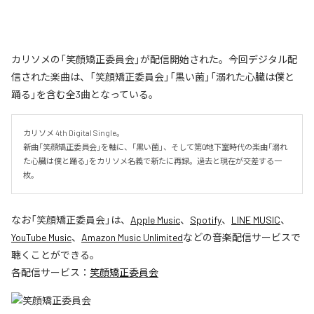
カリソメの「笑顔矯正委員会」が配信開始された。今回デジタル配
信された楽曲は、「笑顔矯正委員会」「黒い菌」「溺れた心臓は僕と
踊る」を含む全3曲となっている。
カリソメ 4th Digital Single。

新曲「笑顔矯正委員会」を軸に、「黒い菌」、そして第0̸地下室時代の楽曲「溺れ
た心臓は僕と踊る」をカリソメ名義で新たに再録。過去と現在が交差する一
枚。
なお「
笑顔矯正委員会
」は、
Apple Music
、
Spotify
、
LINE MUSIC
、
YouTube Music
、
Amazon Music Unlimited
などの音楽配信サービスで
聴くことができる。
各配信サービス：
笑顔矯正委員会