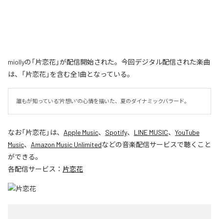
miollyの「片恋花」が配信開始された。今回デジタル配信された楽曲
は、「片恋花」を含む全1曲となっている。
誰もが知っている"片想い”の心情を描いた、夏のダイナミックバラード。
なお「
片恋花
」は、
Apple Music
、
Spotify
、
LINE MUSIC
、
YouTube
Music
、
Amazon Music Unlimited
などの音楽配信サービスで聴くこと
ができる。
各配信サービス：
片恋花