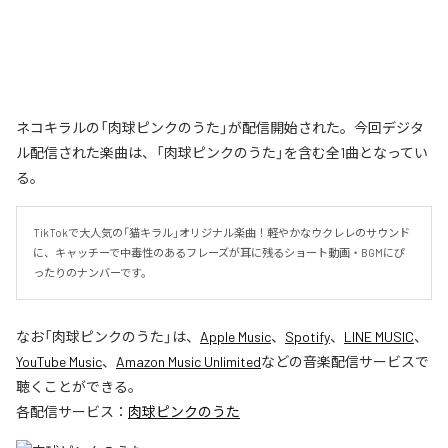
ネコキラルの「肉球ピンクのうた」が配信開始された。今回デジタ
ル配信された楽曲は、「肉球ピンクのうた」を含む全1曲となってい
る。
TikTokで大人気の「猫キラル」オリジナル楽曲！軽やかなウクレレのサウンド
に、キャッチーで中毒性のあるフレーズが耳に残るショート動画・BGMにぴ
ったりのナンバーです。
なお「
肉球ピンクのうた
」は、
Apple Music
、
Spotify
、
LINE MUSIC
、
YouTube Music
、
Amazon Music Unlimited
などの音楽配信サービスで
聴くことができる。
各配信サービス：
肉球ピンクのうた