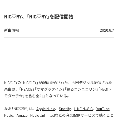
NIC♡RY、「NIC♡RY」を配信開始
新曲情報
2026.8.7
NIC♡RYの「NIC♡RY」が配信開始された。今回デジタル配信された
楽曲は、「PEACE」「サマグッタイム」「踊るニンニコリン」「Hey!!ト
モダッチ☆」を含む全4曲となっている。
なお「
NIC♡RY
」は、
Apple Music
、
Spotify
、
LINE MUSIC
、
YouTube
Music
、
Amazon Music Unlimited
などの音楽配信サービスで聴くこと