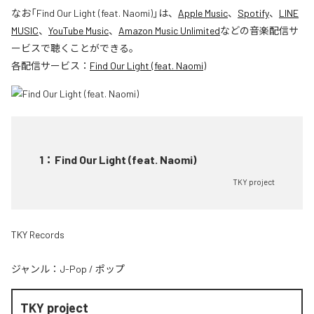
なお「
Find Our Light (feat. Naomi)
」は、
Apple Music
、
Spotify
、
LINE
MUSIC
、
YouTube Music
、
Amazon Music Unlimited
などの音楽配信サ
ービスで聴くことができる。
各配信サービス：
Find Our Light (feat. Naomi)
1
：
Find Our Light (feat. Naomi)
TKY project
TKY Records
ジャンル：
J-Pop
/
ポップ
TKY project