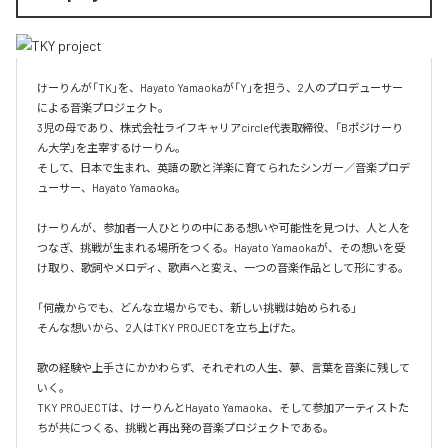
けーりんが「TK」を、Hayato Yamaokaが「Y」を担う、2人のプロデューサー
による音楽プロジェクト。

3児の母であり、株式会社ライフキャリアcircle代表取締役、「Bポジけーり
ん大学」を主宰するけーりん。

そして、日本で生まれ、英語の歌と洋楽に育てられたシンガー／音楽プロデ
ューサー、Hayato Yamaoka。

けーりんが、参加者一人ひとりの中にある想いや可能性を見つけ、人と人を
つなぎ、挑戦が生まれる場所をつくる。Hayato Yamaokaが、その想いを受
け取り、歌詞やメロディ、歌声へと変え、一つの音楽作品として形にする。

「何歳からでも、どんな立場からでも、新しい挑戦は始められる」

そんな想いから、2人はTKY PROJECTを立ち上げた。

歌の経験や上手さにかかわらず、それぞれの人生、夢、言葉を音楽に残して
いく。

TKY PROJECTは、けーりんとHayato Yamaoka、そして参加アーティストた
ちが共につくる、挑戦と再出発の音楽プロジェクトである。