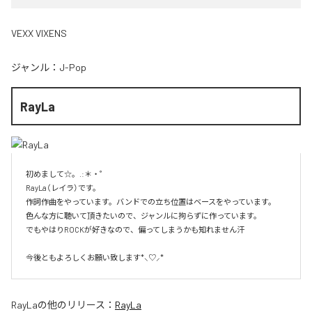
VEXX VIXENS
ジャンル：
J-Pop
RayLa
初めまして☆。.:＊・゜

RayLa（レイラ）です。

作詞作曲をやっています。バンドでの立ち位置はベースをやっています。

色んな方に聴いて頂きたいので、ジャンルに拘らずに作っています。

でもやはりROCKが好きなので、偏ってしまうかも知れません汗

今後ともよろしくお願い致します*⸜♡⸝*
RayLa
の他のリリース：
RayLa