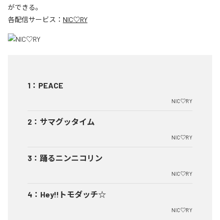
ができる。
各配信サービス：
NIC♡RY
1
：
PEACE
NIC♡RY
2
：
サマグッタイム
NIC♡RY
3
：
踊るニンニコリン
NIC♡RY
4
：
Hey!!トモダッチ☆
NIC♡RY