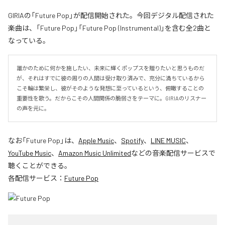
GIRIAの「Future Pop」が配信開始された。今回デジタル配信された
楽曲は、「Future Pop」「Future Pop (Instrumental)」を含む全2曲と
なっている。
誰かのために何かを施したい、未来に輝くポップスを贈りたいと思うものだ
が、それはすでに彼の周りの人間は受け取り済みで、充分に満ちているから
こそ輪は繁栄し、彼がそのような発想に至っているという、俯瞰することの
重要性を歌う。だからこその人間関係の脆弱さをテーマに。GIRIAのリスナー
の声を元に。
なお「
Future Pop
」は、
Apple Music
、
Spotify
、
LINE MUSIC
、
YouTube Music
、
Amazon Music Unlimited
などの音楽配信サービスで
聴くことができる。
各配信サービス：
Future Pop