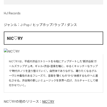
HJ Records
ジャンル：
J-Pop
/
ヒップホップ/ラップ
/
ダンス
NIC♡RY
NIC♡RYは、平成の渋谷ストリートを令和にアップデートした“新渋谷系”ガ
ールズラップデュオ。ギャル×渋谷×音楽を軸に、ゆるくキャッチーなラップ
で“時代のノリを塗り替えていく”。自然体でありながら、踊りたくなるグル
ーヴと中毒性のあるフレーズで、音楽を“聴くもの”から“体感するもの”へと進
化させる。渋谷発の新しいミュージックを世界へ広げ、カルチャーとして根
付かせていく。
NIC♡RY
の他のリリース：
NIC♡RY