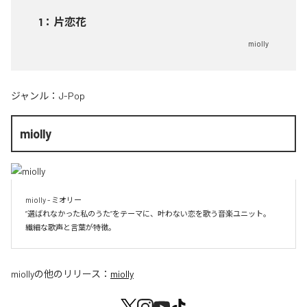
1
：
片恋花
miolly
ジャンル：
J-Pop
miolly
miolly - ミオリー

”選ばれなかった私のうた”をテーマに、叶わない恋を歌う音楽ユニット。

miolly
の他のリリース：
miolly