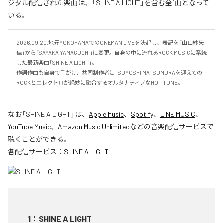
ジタル配信された楽曲は、「SHINE A LIGHT」を含む全1曲となって
いる。
2026.09.20.地元YOKOHAMAでのONEMAN LIVEを決起し、表記を「山口紗矢
佳」から「SAYAKA YAMAGUCHI」に変更。自身の中に流れるROCK MUSICに系統
した最新楽曲「SHINE A LIGHT」。

作詞作曲も自身で手がけ、共同制作者にTSUYOSHI MATSUMURAを迎えての
ROCKとエレクトロが絶妙に融合するオルタナティブなHOT TUNE。
なお「
SHINE A LIGHT
」は、
Apple Music
、
Spotify
、
LINE MUSIC
、
YouTube Music
、
Amazon Music Unlimited
などの音楽配信サービスで
聴くことができる。
各配信サービス：
SHINE A LIGHT
1
：
SHINE A LIGHT