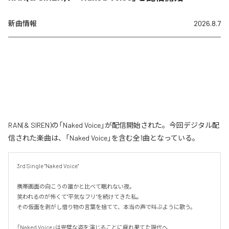
新曲情報
2026.8.7
RAN(& SIREN)の「Naked Voice」が配信開始された。今回デジタル配
信された楽曲は、「Naked Voice」を含む全1曲となっている。
3rd Single "Naked Voice"

携帯画面の向こうの誰かと比べて眠れない夜。

笑われるのが怖くて"平気なフリ"を続けてきた私。

その仮面を剥がし借り物の言葉を捨てて、本当の声で叫ぶように歌う。

「Naked Voice」は完璧な姿を演じることに疲れ果てた現代へ
