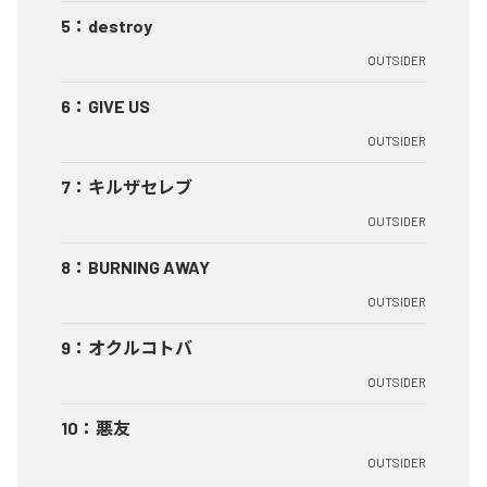
5
：
destroy
OUTSIDER
6
：
GIVE US
OUTSIDER
7
：
キルザセレブ
OUTSIDER
8
：
BURNING AWAY
OUTSIDER
9
：
オクルコトバ
OUTSIDER
10
：
悪友
OUTSIDER