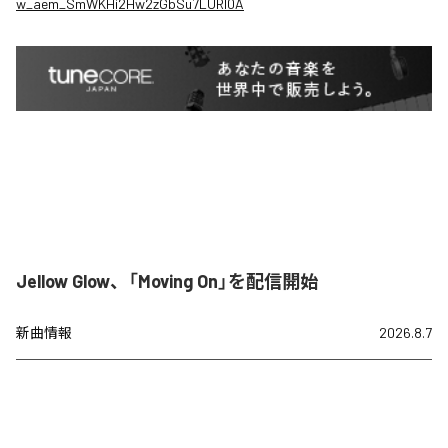
w_aem_SmWKHi2Hw2zGbSu7LURI0A
Jellow Glow、「Moving On」を配信開始
新曲情報
2026.8.7