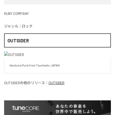
RUBY COMPANY
ジャンル：
ロック
OUTSIDER
Hardcore Punk from Toyohashi, JAPAN
OUTSIDER
の他のリリース：
OUTSIDER