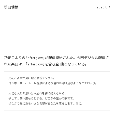
新曲情報
2026.8.7
乃花こよりの「afterglow」が配信開始された。今回デジタル配信さ
れた楽曲は、「afterglow」を含む全1曲となっている。
乃花こよりが夏に贈る最新シングル。

コンポーザーchikuchi提供による夕暮れが溶け込むようなエモロック。

大切な人との思い出や別れを胸に抱えながら、

少しずつ前へ進もうとする、どこかの誰かの歌です。

切なさの先にある小さな希望があなたを照らしますように。