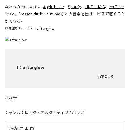
なお「
afterglow
」は、
Apple Music
、
Spotify
、
LINE MUSIC
、
YouTube
Music
、
Amazon Music Unlimited
などの音楽配信サービスで聴くこと
ができる。
各配信サービス：
afterglow
1
：
afterglow
乃花こより
心花学
ジャンル：
ロック
/
オルタナティブ
/
ポップ
乃花こより