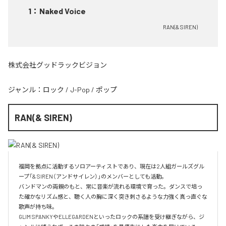
1
：
Naked Voice
RAN(& SIREN)
株式会社グッドラックビジョン
ジャンル：
ロック
/
J-Pop
/
ポップ
RAN(& SIREN)
福岡を拠点に活動するソロアーティストであり、現在は2人組ガールズグル
ープ「& SIREN（アンドサイレン）」のメンバーとしても活動。

バンドマンの両親のもと、常に音楽が流れる環境で育った。ダンスで培っ
た確かなリズム感と、聴く人の胸に深く突き刺さるような力強く真っ直ぐな
歌声が持ち味。

GLIM SPANKYやELLEGARDENといったロックの系譜を受け継ぎながら、ジ