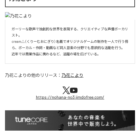
ガーリーな歌声で独創的な世界を表現する、クリエイティブな声優ボーカリ
スト。

cream△（くりーむおにぎり）名義でオリジナルゲームの制作を一人で行う傍
ら、ボーカル・作詞・動画など同人音楽の分野でも意欲的な活動を行う。

近年では商業作品に携わるなど、活躍の場を広げている。
乃花こより
の他のリリース：
乃花こより
https://nohana-no3.jimdofree.com/