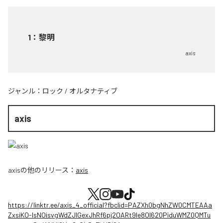
1
：
黎明
axis
ジャンル：
ロック
/
オルタナティブ
axis
axis
の他のリリース：
axis
https://linktr.ee/axis_4_official?fbclid=PAZXh0bgNhZW0CMTEAAa
ZxsiKO-IsNOisvgWdZJIGexJhRf6pj2OARt9le8OI620PiduWMZ0QMTu