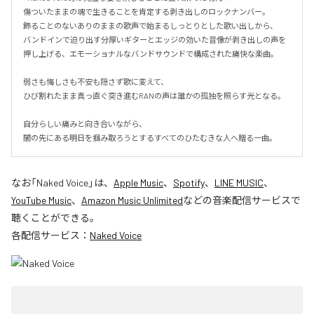
傷ついたままの魂で生きることを肯定する剥き出しのロックナンバー。

飾ることのないありのままの歌声で始まるしっとりとした歌い出しから、

バンドインで迫り出す分厚いギターとエッジの効いた音像が剥き出しの声を
押し上げる、エモーショナルなバンドサウンドで構成された痛快な楽曲。

弱さも悔しさも不安も隠さず歌に変えて、

ひび割れたまま真っ直ぐ突き進むRANの声は誰かの孤独を照らす光となる。

自分らしい痛みと向き合いながら、

闇の先にある明日を掴み取ろうとするすべてのひたむきな人へ贈る一曲。
なお「
Naked Voice
」は、
Apple Music
、
Spotify
、
LINE MUSIC
、
YouTube Music
、
Amazon Music Unlimited
などの音楽配信サービスで
聴くことができる。
各配信サービス：
Naked Voice