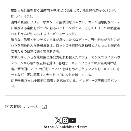
京都大阪兵庫を貫く国道171 号を拠点に活動している新時代ロックバンド、
171 （イナイチ）。

田村の異常にソリッドなギターと感情的なシャウト、カナの破壊的なベース
に相反する楽曲をポップに彩るハイトーンボイス、そしてモリモリの熱量溢
れるドラムが生み出すスリーピースサウンド。

飾らない歌詞とセンチメンタルが息づいたメロディー、野生的ながらもこだ
わりを詰め込んだ楽器演奏は、ロックの全盛時代を彷彿とさせつつも現代の
若者たちの日常に鋭く突き刺さる。

エネルギッシュな焦燥感と爆発力を兼ね備えたパフォーマンスでライブハウ
スシーンから確かな支持を受け、各地サーキットフェスでは入場規制が続
出、新代田FEVER / 寺田町Fireloop をはじめとしたワンマンをSOLD OUT さ
せるなど、既に早耳リスナーを中心に人気を博している。

171号を飛び出し全国的に影響力を高めている、インディーズ界最注目バン
ド。
171
の他のリリース：
171
https://inaichiband.com