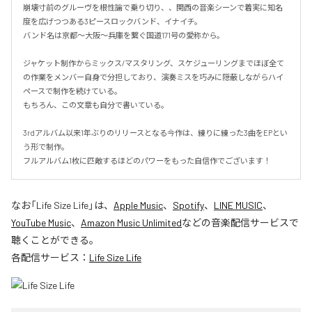
崩壊寸前のグルーヴを根性論で乗り切り、、関西の音楽シーンで着実に知名
度を広げつつある3ピースロックバンド、イナイチ。

バンド名は京都～大阪～兵庫を繋ぐ国道171号の愛称から。

ジャケット制作からミックス/マスタリング、スケジューリングまでほぼ全て
の作業をメンバー自身で分担しており、演奏ミスを巧みに隠蔽しながらハイ
ペースで制作を続けている。

もちろん、この文章も自分で書いている。

3rdアルバム以来1年ぶりのリリースとなる今作は、練りに練った3曲をEPとい
う形で制作。

フルアルバム1枚に匹敵するほどのパワーをもった自信作でございます！
なお「
Life Size Life
」は、
Apple Music
、
Spotify
、
LINE MUSIC
、
YouTube Music
、
Amazon Music Unlimited
などの音楽配信サービスで
聴くことができる。
各配信サービス：
Life Size Life