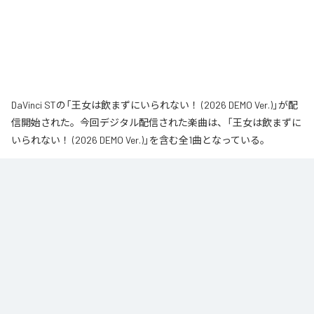
DaVinci STの「王女は飲まずにいられない！ (2026 DEMO Ver.)」が配
信開始された。今回デジタル配信された楽曲は、「王女は飲まずに
いられない！ (2026 DEMO Ver.)」を含む全1曲となっている。
なお「
王女は飲まずにいられない！ (2026 DEMO Ver.)
」は、
Apple
Music
、
Spotify
、
LINE MUSIC
、
YouTube Music
、
Amazon Music
Unlimited
などの音楽配信サービスで聴くことができる。
各配信サービス：
王女は飲まずにいられない！ (2026 DEMO Ver.)