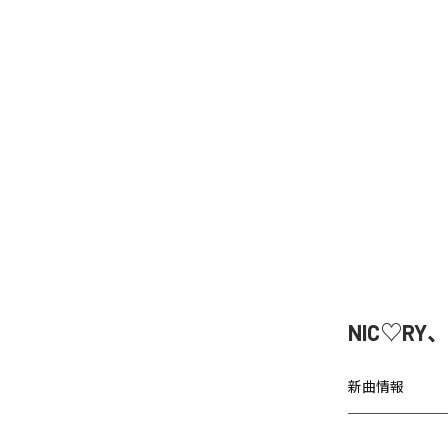
NIC♡RY
新曲情報