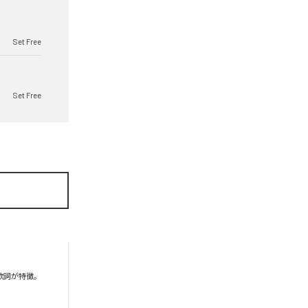
Set Free
Set Free
が特徴。
