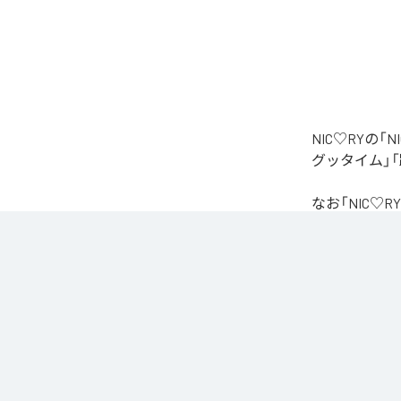
NIC♡RYの
グッタイム」「
なお「
NIC♡RY
Unlimited
など
各配信サービ
1
：
PEA