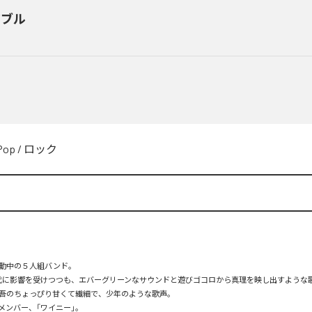
ジブル
Pop
/
ロック
動中の５人組バンド。

年代に影響を受けつつも、エバーグリーンなサウンドと遊びゴコロから真理を映し出すような歌詞
吾のちょっぴり甘くて繊細で、少年のような歌声。

ンバー、「ワイニー」。
