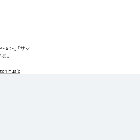
EACE」「サマ
いる。
on Music
NIC♡RY