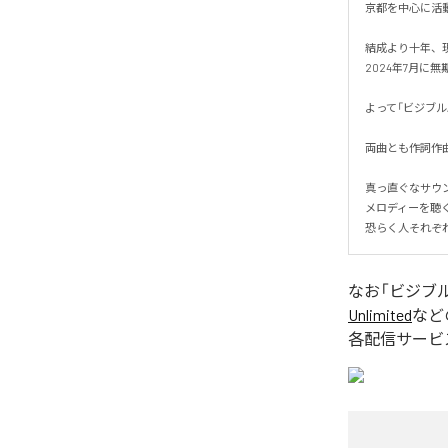
京都を中心に活動する
結成より十年、現
2024年7月に無
よって「ビジブル/
両曲とも作詞作曲は
真っ直ぐなサウン
メロディーを聴く
恐らく人それぞ
なお「
ビジブル
Unlimited
など
各配信サービ