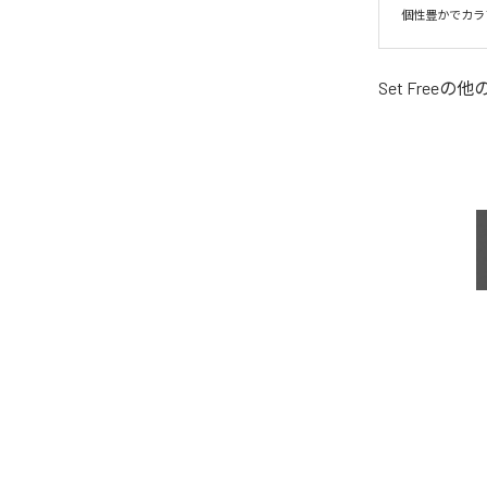
個性豊かでカラ
Set Free
の他