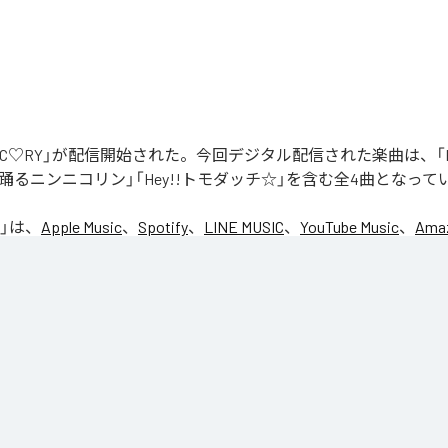
「NIC♡RY」が配信開始された。今回デジタル配信された楽曲は、「P
踊るニンニコリン」「Hey!!トモダッチ☆」を含む全4曲となって
」は、
Apple Music
、
Spotify
、
LINE MUSIC
、
YouTube Music
、
Amaz
の音楽配信サービスで聴くことができる。
ス：
NIC♡RY
CE