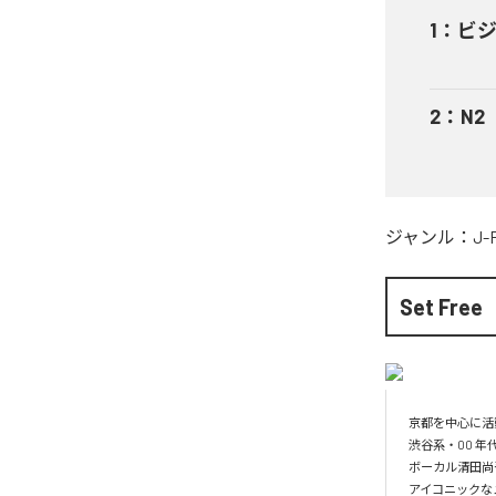
1
：
ビ
2
：
N2
ジャンル：
J-
Set Free
京都を中心に活
渋谷系・00 
ボーカル清田尚
アイコニックなメ