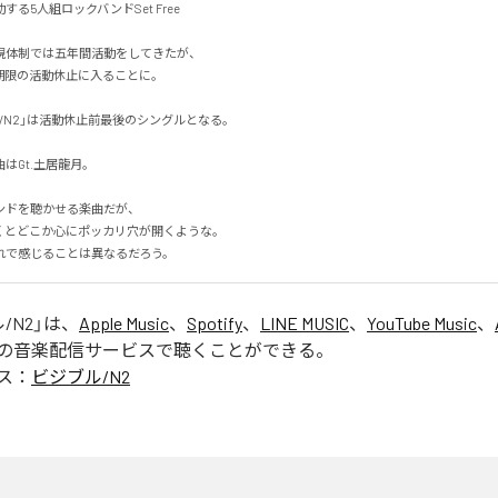
5人組ロックバンドSet Free

体制では五年間活動をしてきたが、

期限の活動休止に入ることに。

N2」は活動休止前最後のシングルとなる。

Gt.土居龍月。

ドを聴かせる楽曲だが、

とどこか心にポッカリ穴が開くような。

れで感じることは異なるだろう。
/N2
」は、
Apple Music
、
Spotify
、
LINE MUSIC
、
YouTube Music
、
の音楽配信サービスで聴くことができる。
ス：
ビジブル/N2