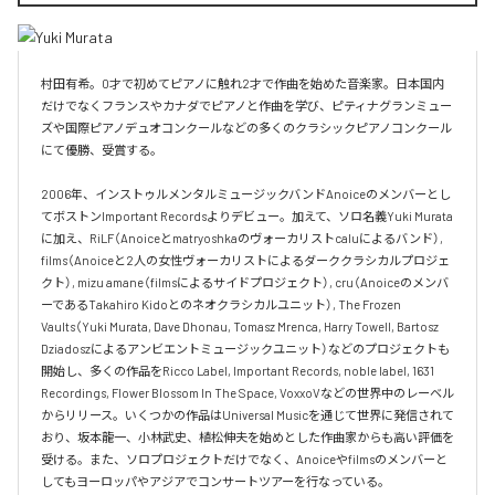
村田有希。0才で初めてピアノに触れ2才で作曲を始めた音楽家。日本国内
だけでなくフランスやカナダでピアノと作曲を学び、ピティナグランミュー
ズや国際ピアノデュオコンクールなどの多くのクラシックピアノコンクール
にて優勝、受賞する。

2006年、インストゥルメンタルミュージックバンドAnoiceのメンバーとし
てボストンImportant Recordsよりデビュー。加えて、ソロ名義Yuki Murata
に加え、RiLF（Anoiceとmatryoshkaのヴォーカリストcaluによるバンド）, 
films（Anoiceと2人の女性ヴォーカリストによるダーククラシカルプロジェ
クト）, mizu amane（filmsによるサイドプロジェクト）, cru（Anoiceのメンバ
ーであるTakahiro Kidoとのネオクラシカルユニット）, The Frozen 
Vaults（Yuki Murata, Dave Dhonau, Tomasz Mrenca, Harry Towell, Bartosz 
Dziadoszによるアンビエントミュージックユニット）などのプロジェクトも
開始し、多くの作品をRicco Label, Important Records, noble label, 1631 
Recordings, Flower Blossom In The Space, VoxxoVなどの世界中のレーベル
からリリース。いくつかの作品はUniversal Musicを通じて世界に発信されて
おり、坂本龍一、小林武史、植松伸夫を始めとした作曲家からも高い評価を
受ける。また、ソロプロジェクトだけでなく、Anoiceやfilmsのメンバーと
してもヨーロッパやアジアでコンサートツアーを行なっている。
