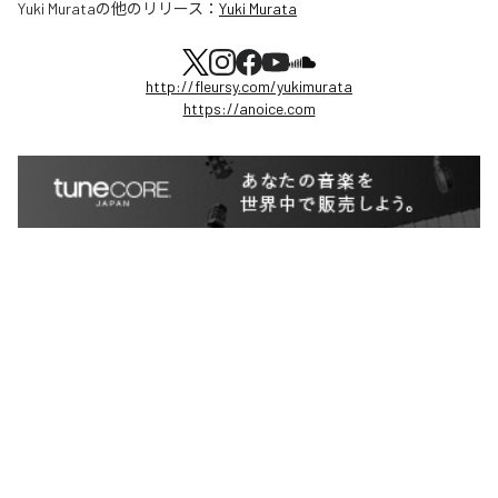
Yuki Murata
の他のリリース：
Yuki Murata
http://fleursy.com/yukimurata
https://anoice.com