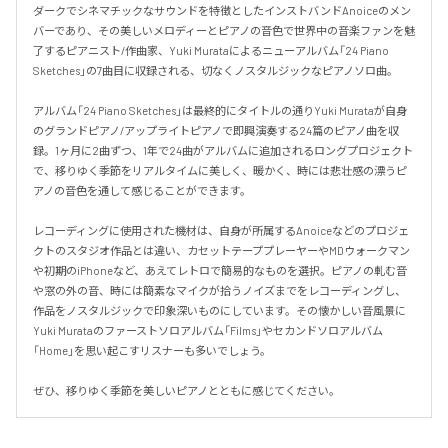
ダークでシネマチックなサウンドを特徴としたインストバンドAnoiceのメン
バーであり、その美しいメロディーとピアノの音色で世界中の音楽ファンを魅
了するピアニスト/作曲家、Yuki Murataによるニューアルバム「24 Piano 
Sketches」の7曲目に収録される、切なくノスタルジックなピアノソロ曲。

アルバム「24 Piano Sketches」は最終的にタイトルの通りYuki Murataが自身
のグランドピアノ/アップライトピアノで即興演奏する24篇のピアノ曲を収
録。1ヶ月に2曲ずつ、1年で24曲がアルバムに追加されるロングプロジェクト
で、移りゆく季節をリアルタイムに美しく、暖かく、時には悲壮感の漂うピ
アノの音色を通して感じることができます。

レコーディングに使用された機材は、自身が所属するAnoiceなどのプロジェ
クトのスタジオ作品とは違い、カセットテーププレーヤーやMDウォークマン
や初期のiPhoneなど、あえてレトロで簡易的なものを選択。ピアノの軋む音
や窓の外の音、時には簡素なマイクが拾うノイズまでをレコーディングし、
作品をノスタルジックで印象深いものにしています。その懐かしい音風景に
Yuki Murataのファーストソロアルバム「Films」やセカンドソロアルバム
「Home」を思い起こすリスナーも多いでしょう。

ぜひ、移りゆく季節を美しいピアノとともに感じてください。