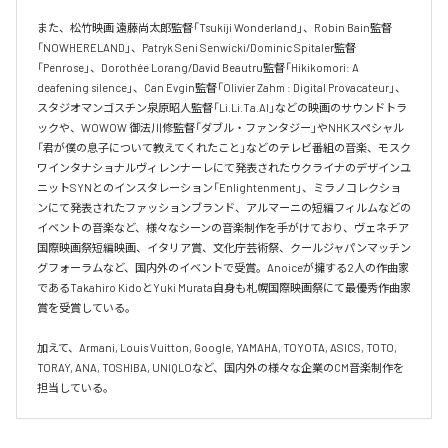
また、松竹映画 遠藤尚太郎監督「Tsukiji Wonderland」、Robin Bain監督
「NOWHERELAND」、Patryk Seni Senwicki/Dominic Spitaler監督
「Penrose」、Dorothée Lorang/David Beautru監督「Hikikomori: A 
deafening silence」、Can Evgin監督「Olivier Zahm : Digital Provacateur」、
スタジオマンゴスチン泉原昭人監督「Li.Li.Ta.Al」などの映画のサウンドトラ
ックや、WOWOW 御法川修監督「ダブル・ファンタジー」やNHKスペシャル
「君が僕の息子について教えてくれたこと」などのテレビ番組の音楽、モスク
ワインタナショナルヴィレンナーレにて発表されたウクライナのデザインユ
ニットSYNとのインスタレーション「Enlightenment」、ミラノコレクショ
ンにて発表されたファッションブランド、アルマーニの短編フィルムなどの
イベントの音楽など、様々なシーンの音楽制作を手がけており、ヴェネチア
国際映画祭短編映画、イタリア賞、文化庁芸術祭、クールジャパンマッチン
グフォーラムなど、国内外のイベントで受賞。Anoiceが擁する2人の作曲家
であるTakahiro KidoとYuki Murata自身も札幌国際映画祭にて最優秀作曲家
賞を受賞している。

加えて、Armani, Louis Vuitton, Google, YAMAHA, TOYOTA, ASICS, TOTO, 
TORAY, ANA, TOSHIBA, UNIQLOなど、国内外の様々な企業のCM音楽制作を
担当している。