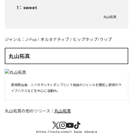
1
：
sweet
丸山拓真
ジャンル：
J-Pop
/
オルタナティブ
/
ヒップホップ/ラップ
丸山拓真
新潟県出身、ニイガタシティポップという独自のジャンルを開拓し新潟のラ
イブハウスなどを中心に活動中。
丸山拓真
の他のリリース：
丸山拓真
https://note.com/t_bear_niigata