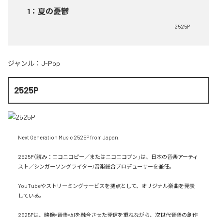
1
：
夏の憂鬱
2525P
ジャンル：
J-Pop
2525P
Next Generation Music 2525P from Japan.

2525P（読み：ニコニコピー／またはニコニコプン」は、日本の音楽アーティ
スト／シンガーソングライター/音楽総合プロデューサーを兼任。

YouTubeやストリーミングサービスを拠点として、オリジナル楽曲を発表
している。

2525Pは、映像×音楽×AIを融合させた発信を重ねながら、次世代音楽の創作