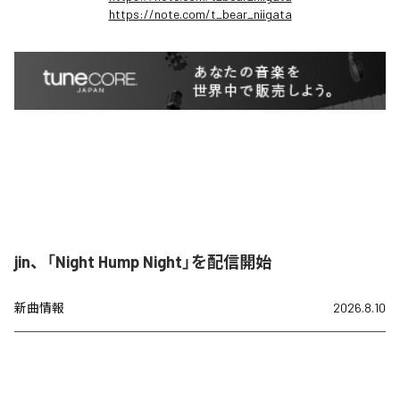
https://note.com/t_bear_niigata
jin、「Night Hump Night」を配信開始
新曲情報
2026.8.10