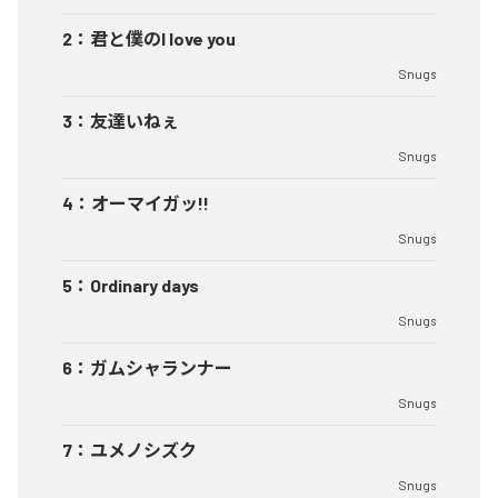
2
：
君と僕のI love you
Snugs
3
：
友達いねぇ
Snugs
4
：
オーマイガッ!!
Snugs
5
：
Ordinary days
Snugs
6
：
ガムシャランナー
Snugs
7
：
ユメノシズク
Snugs