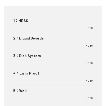
1
：
MESS
NO80
2
：
Liquid Swords
NO80
3
：
Disk System
NO80
4
：
Livin' Proof
NO80
5
：
Weil
NO80