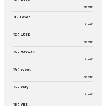
digestif
11
：
Fever
digestif
12
：
LOSE
digestif
13
：
Maxwell
digestif
14
：
robot
digestif
15
：
Very
digestif
16
：
VES