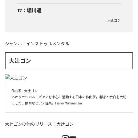
17
：
堀川通
大辻ゴン
ジャンル：
インストゥルメンタル
大辻ゴン
作曲家 : 大辻ゴン　

ネオクラシカル・ピアノを中心に活動する日本の作曲家。響きと余白を大切
にした、静かなピアノ音楽。Piano Minimalism
大辻ゴン
の他のリリース：
大辻ゴン