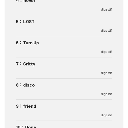
4
：
never
digestif
5
：
LOST
digestif
6
：
Turn Up
digestif
7
：
Gritty
digestif
8
：
disco
digestif
9
：
friend
digestif
10
：
Dope