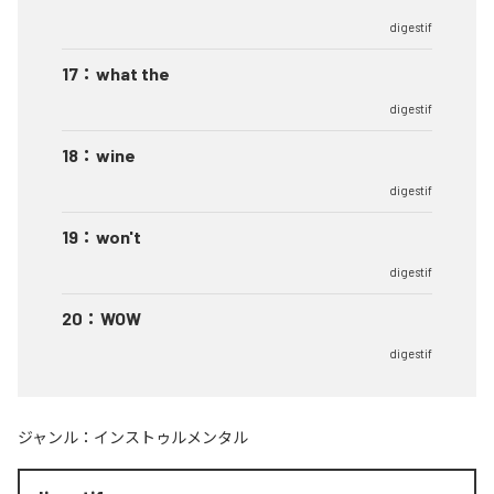
digestif
17
：
what the
digestif
18
：
wine
digestif
19
：
won't
digestif
20
：
WOW
digestif
ジャンル：
インストゥルメンタル