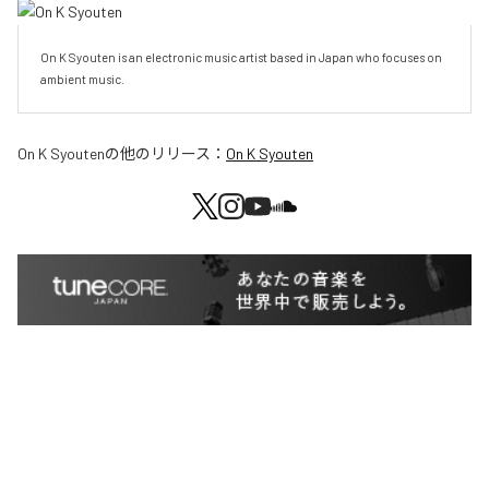
On K Syouten is an electronic music artist based in Japan who focuses on 
ambient music.
On K Syouten
の他のリリース：
On K Syouten