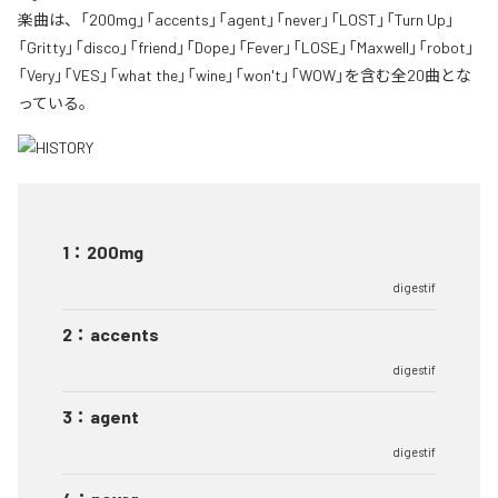
楽曲は、「200mg」「accents」「agent」「never」「LOST」「Turn Up」
「Gritty」「disco」「friend」「Dope」「Fever」「LOSE」「Maxwell」「robot」
「Very」「VES」「what the」「wine」「won't」「WOW」を含む全20曲とな
っている。
1
：
200mg
digestif
2
：
accents
digestif
3
：
agent
digestif