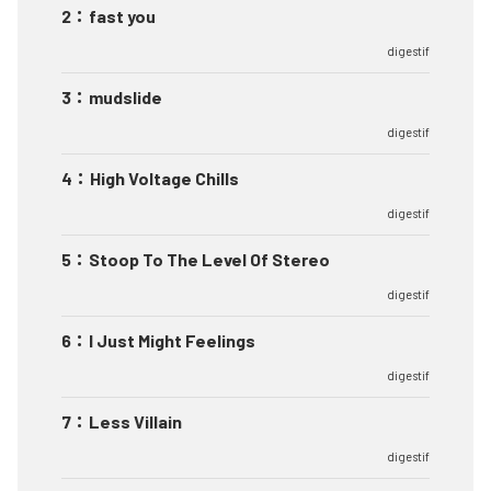
2
：
fast you
digestif
3
：
mudslide
digestif
4
：
High Voltage Chills
digestif
5
：
Stoop To The Level Of Stereo
digestif
6
：
I Just Might Feelings
digestif
7
：
Less Villain
digestif