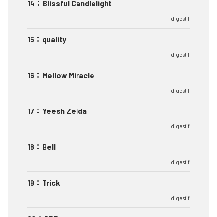
14
：
Blissful Candlelight
digestif
15
：
quality
digestif
16
：
Mellow Miracle
digestif
17
：
Yeesh Zelda
digestif
18
：
Bell
digestif
19
：
Trick
digestif