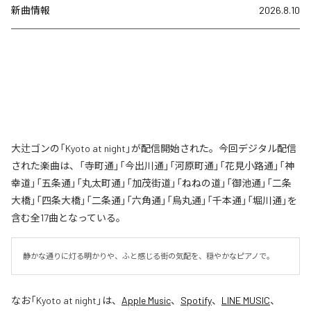
新曲情報
2026.8.10
大辻ゴンの「Kyoto at night」が配信開始された。今回デジタル配信
された楽曲は、「寺町通」「今出川通」「河原町通」「花見小路通」「神
幸道」「五条通」「丸太町通」「加茂街道」「ねねの道」「御池通」「二条
大橋」「四条大橋」「二条通」「六角通」「烏丸通」「千本通」「堀川通」を
含む全17曲となっている。
静かな通りに灯る明かりや、ふと感じる街の気配を、穏やかなピアノで。
なお「
Kyoto at night
」は、
Apple Music
、
Spotify
、
LINE MUSIC
、