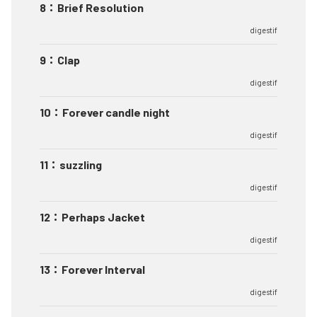
8
：
Brief Resolution
digestif
9
：
Clap
digestif
10
：
Forever candle night
digestif
11
：
suzzling
digestif
12
：
Perhaps Jacket
digestif
13
：
Forever Interval
digestif