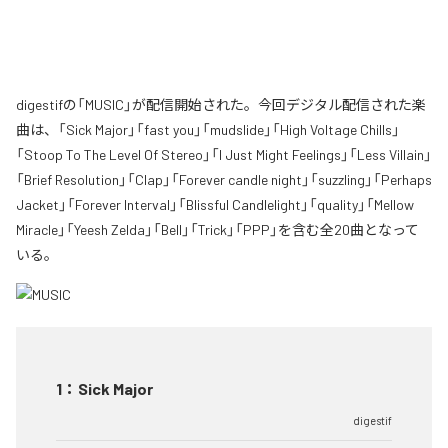
digestifの「MUSIC」が配信開始された。今回デジタル配信された楽
曲は、「Sick Major」「fast you」「mudslide」「High Voltage Chills」
「Stoop To The Level Of Stereo」「I Just Might Feelings」「Less Villain」
「Brief Resolution」「Clap」「Forever candle night」「suzzling」「Perhaps
Jacket」「Forever Interval」「Blissful Candlelight」「quality」「Mellow
Miracle」「Yeesh Zelda」「Bell」「Trick」「PPP」を含む全20曲となって
いる。
1
：
Sick Major
digestif