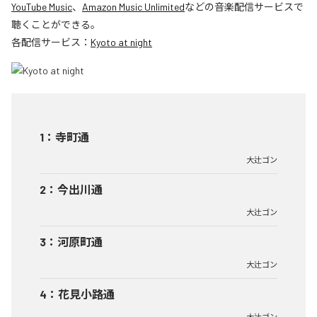
YouTube Music
、
Amazon Music Unlimited
などの音楽配信サービスで
聴くことができる。
各配信サービス：
Kyoto at night
1
：
寺町通
大辻ゴン
2
：
今出川通
大辻ゴン
3
：
河原町通
大辻ゴン
4
：
花見小路通
大辻ゴン