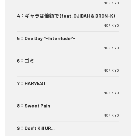
NORIKIYO
4
：
ギャラは倍額で (feat. OJIBAH & BRON-K)
NORIKIYO
5
：
One Day ～Interrlude～
NORIKIYO
6
：
ゴミ
NORIKIYO
7
：
HARVEST
NORIKIYO
8
：
Sweet Pain
NORIKIYO
9
：
Don't Kill UR...