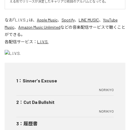
える形でリリースが決定したキャリア12枚目のアルバムとなってる。
なお「
L.I.V.S.
」は、
Apple Music
、
Spotify
、
LINE MUSIC
、
YouTube
Music
、
Amazon Music Unlimited
などの音楽配信サービスで聴くこと
ができる。
各配信サービス：
L.I.V.S.
1
：
Sinner's Excuse
NORIKIYO
2
：
Cut Da Bullshit
NORIKIYO
3
：
履歴書