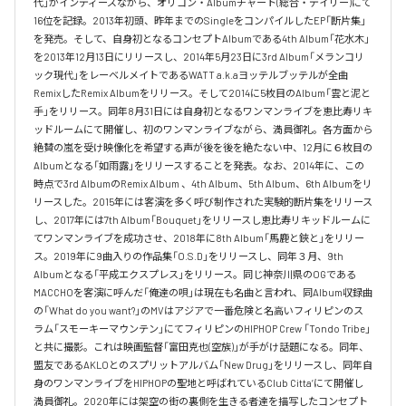
代」がインディーズながら、オリコン・Albumチャート(総合・デイリー)にて
16位を記録。2013年初頭、昨年までのSingleをコンパイルしたEP「断片集」
を発売。そして、自身初となるコンセプトAlbumである4th Album「花水木」
を2013年12月13日にリリースし、2014年5月23日に3rd Album「メランコリ
ック現代」をレーベルメイトであるWATT a.k.aヨッテルブッテルが全曲
RemixしたRemix Albumをリリース。そして2014に5枚目のAlbum「雲と泥と
手」をリリース。同年8月31日には自身初となるワンマンライブを恵比寿リキ
ッドルームにて開催し、初のワンマンライブながら、満員御礼。各方面から
絶賛の嵐を受け映像化を希望する声が後を後を絶たない中、12月に６枚目の
Albumとなる「如雨露」をリリースすることを発表。なお、2014年に、この
時点で3rd AlbumのRemix Album 、4th Album、5th Album、6th Albumをリ
リースした。2015年には客演を多く呼び制作された実験的断片集をリリース
し、2017年には7th Album「Bouquet」をリリースし恵比寿リキッドルームに
てワンマンライブを成功させ、2018年に8th Album「馬鹿と鋏と」をリリー
ス。2019年に9曲入りの作品集「O.S.D」をリリースし、同年３月、9th 
Albumとなる「平成エクスプレス」をリリース。同じ神奈川県のOGである
MACCHOを客演に呼んだ「俺達の唄」は現在も名曲と言われ、同Album収録曲
の「What do you want?」のMVはアジアで一番危険と名高いフィリピンのス
ラム「スモーキーマウンテン」にてフィリピンのHIPHOP Crew 「Tondo Tribe」
と共に撮影。これは映画監督「富田克也(空族)」が手がけ話題になる。同年、
盟友であるAKLOとのスプリットアルバム「New Drug」をリリースし、同年自
身のワンマンライブをHIPHOPの聖地と呼ばれているClub Citta’にて開催し
満員御礼。2020年には架空の街の裏側を生きる者達を描写したコンセプト