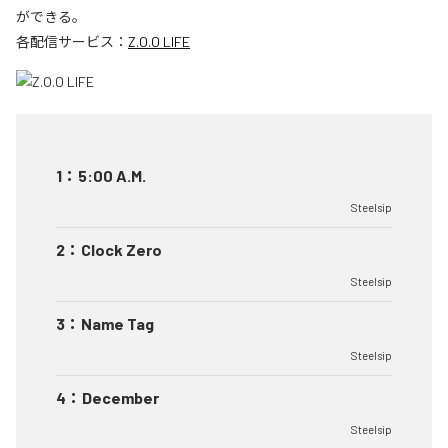
ができる。
各配信サービス：
Z.O.O LIFE
1
：
5:00 A.M.
Steelsip
2
：
Clock Zero
Steelsip
3
：
Name Tag
Steelsip
4
：
December
Steelsip