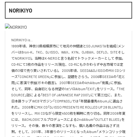
NORIKIYO
NORIKIYO is...　 

1999年頃、神奈川県相模原市にて地元の仲間達とSD JUNKSTAを結成 (メン
バーはBron-K、TKC、DJ ISSO、WAX、KYN、OJIBAH、DEFLO、SITEそし
てNORIKIYO)。当時はK-NEROと言う名前でトラックメーカーとして 参加。
CD-Rにて3枚の作品をリリース(現在、CD-Rにもかかわらず中古市場では定
価の3倍で売り買いされている)。 2005年頃、SEEDA&DJ ISSOのMIX CDシリ
ーズ「CONCRETE GREEN」に参加し、話題をさらう。2006年SEEDAの「花と
雨」に客演で参加(ガキの戯言)。 2007年SEEDAの4thAlbum「街風」に参加。
そして、同年、自身初となる待望の1stソロAlbum「EXIT」をリリース。「THE 
SOURCE」誌に よる「BEST OF JAPANESE RAP 2007」にて第三位に、また、
日本語ラップ WEBマガジン「COMPASS」では「年間最優秀Album」に選出さ
れた。 2008年にMIX CD「DJ ISSO PRESENTS RE ROLLED UP 28 BLUNTS」 
をリリースし、MIX CDながら限定4500枚を瞬時に売り切る。同年2008年夏
には、 BACHLOGICフルプロデュースによる2ndAlbum「OUTLET BLUES」を
リリース。 その後、数々の客演をこなすも、個人名義の作品は出さず沈
黙。そして、2011年、3年振りのリリースとなったAlbum「メランコリック現