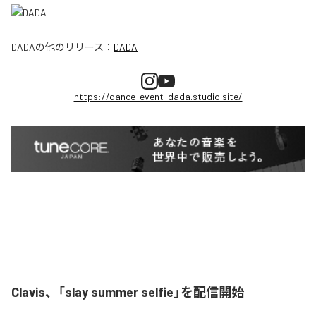
DADA
の他のリリース：
DADA
https://dance-event-dada.studio.site/
Clavis、「slay summer selfie」を配信開始