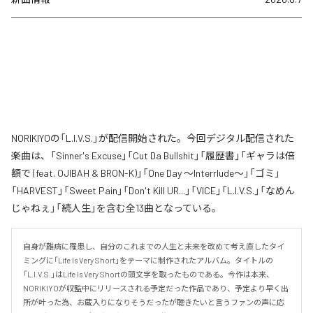
NORIKIYOの「L.I.V.S.」が配信開始された。今回デジタル配信された
楽曲は、「Sinner's Excuse」「Cut Da Bullshit」「履歴書」「ギャラは倍
額で (feat. OJIBAH & BRON-K)」「One Day ～Interrlude～」「ゴミ」
「HARVEST」「Sweet Pain」「Don't Kill UR...」「VICE」「L.I.V.S.」「なめん
じゃねぇ」「続人生」を含む全13曲となっている。
自身が難病に罹患し、自分のこれまでの人生と未来を改めて考え直したタイ
ミングに「Life Is Very Short」をテーマに制作されたアルバム。タイトルの
「L.I.V.S.」はLife Is Very Shortの頭文字を取ったものである。今作は本来、
NORIKIYOが収監中にリリースされる予定だった作品であり、予定より早く出
所が叶った為、お蔵入りになりそうだったが聴きたいと言うファンの声に応