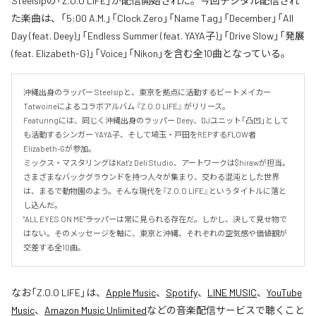
Steelsipの「Z.O.O LIFE」が配信開始された。今回デジタル配信され
た楽曲は、「5:00 A.M.」「Clock Zero」「Name Tag」「December」「All
Day (feat. Deey)」「Endless Summer (feat. YAYA子)」「Drive Slow」「発展
(feat. Elizabeth-G)」「Voice」「Nikon」を含む全10曲となっている。
沖縄出身のラッパー Steelsipと、東京を拠点に活動するビートメイカー 
Tatwoineによるコラボアルバム 『Z.O.O LIFE』 がリリース。

Featuringには、同じく沖縄出身のラッパー Deey、DJユニット「凸凹」として
も活動するシンガー YAYA子、そして埼玉・戸田をREPするFLOW者 
Elizabeth-Gが参加。

ミックス・マスタリングはKat'z Deli Studio、アートワークは$hirawが担当。

さまざまなバックグラウンドを持つ人々が集まり、交わる混沌とした世界
は、まるで動物園のよう。そんな現代を『Z.O.O LIFE』というタイトルに落と
し込んだ。

"ALL EYES ON ME"――ラッパーは常に見られる存在だ。しかし、決して見せ物で
はない。そのメッセージを軸に、東京と沖縄、それぞれの空気感や価値観が
交差する全10曲。
なお「
Z.O.O LIFE
」は、
Apple Music
、
Spotify
、
LINE MUSIC
、
YouTube
Music
、
Amazon Music Unlimited
などの音楽配信サービスで聴くこと