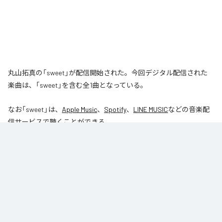
丸山拓真の「sweet」が配信開始された。今回デジタル配信された
楽曲は、「sweet」を含む全1曲となっている。
なお「
sweet
」は、
Apple Music
、
Spotify
、
LINE MUSIC
などの音楽配
信サービスで聴くことができる。
各配信サービス：
sweet
1
：
sweet
丸山拓真