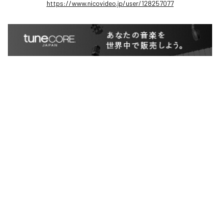
https://www.nicovideo.jp/user/128257077