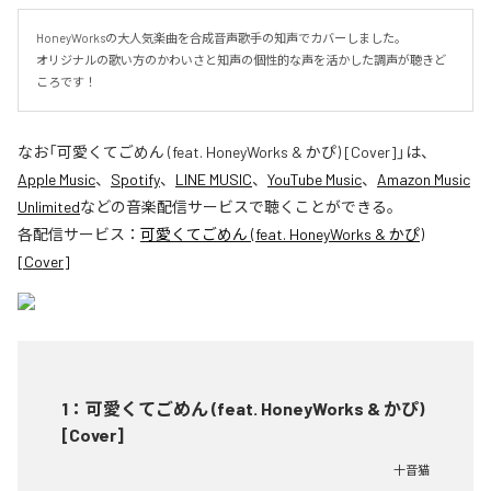
HoneyWorksの大人気楽曲を合成音声歌手の知声でカバーしました。

オリジナルの歌い方のかわいさと知声の個性的な声を活かした調声が聴きど
ころです！
なお「
可愛くてごめん (feat. HoneyWorks & かぴ) [Cover]
」は、
Apple Music
、
Spotify
、
LINE MUSIC
、
YouTube Music
、
Amazon Music
Unlimited
などの音楽配信サービスで聴くことができる。
各配信サービス：
可愛くてごめん (feat. HoneyWorks & かぴ)
[Cover]
1
：
可愛くてごめん (feat. HoneyWorks & かぴ)
[Cover]
十音猫