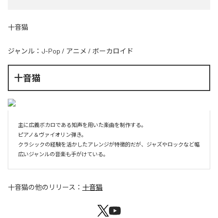
十音猫
ジャンル：
J-Pop
/
アニメ
/
ボーカロイド
十音猫
主に広義ボカロである知声を用いた楽曲を制作する。

ピアノ＆ヴァイオリン弾き。

クラシックの経験を活かしたアレンジが特徴的だが、ジャズやロックなど幅
十音猫
の他のリリース：
十音猫