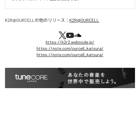
K2R@OURCELL
の他のリリース：
K2R@OURCELL
https://k2r2.webnode.jp/
https://note.com/ourcell_katsura/
https://note.com/ourcell_katsura/