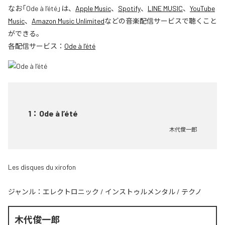
なお「
Ode à l’été
」は、
Apple Music
、
Spotify
、
LINE MUSIC
、
YouTube
Music
、
Amazon Music Unlimited
などの音楽配信サービスで聴くこと
ができる。
各配信サービス：
Ode à l’été
1
：
Ode à l’été
木代俊一郎
Les disques du xirofon
ジャンル：
エレクトロニック
/
インストゥルメンタル
/
テクノ
木代俊一郎