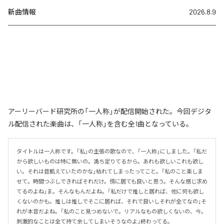
新曲情報
2026.8.9
アーリーバード研究所の「一人称」が配信開始された。今回デジタ
ル配信された楽曲は、「一人称」を含む全1曲となっている。
タイトルは一人称です。「私」の主張の歌なので、「一人称」にしました。「私だ
から欲しいものは特に無いの。満ち足りてるから。あれも欲しいこれも欲し
い。それは昔飢えていたのかな」枯れてしまったってこと。「私のこと楽しま
せて。時間つぶしできればそれだけ。傍に居ても良いと思う。そんな感じ求め
てるのよね」ま。そんなもんだよね。「私だけで推しと居れば、他に何も欲し
くないのかも。推しは推しでそこに居れば、それで良いしそれが全てなの」そ
れが本音だよね。「私のこと見つめないで。リアルなもの欲しくないの、今。
刺激的なことは全て持て余してしまいそうなのよ」終わってる。