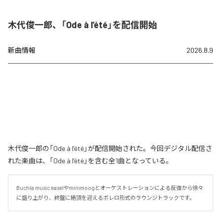
木代俊一郎、「Ode à l’été」を配信開始
新曲情報
2026.8.9
木代俊一郎の「Ode à l’été」が配信開始された。今回デジタル配信さ
れた楽曲は、「Ode à l’été」を含む全1曲となっている。
Buchla music easelやminimoogとオーケストレーションによる反復から徐々
に盛り上がり、終盤に絶頂を迎えるボレロ形式のラウンジトラックです。