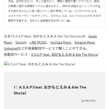
渋谷、途切れるWi-Fi、外した店のピン、煙草と爆音が響くクラブなど、都会
の風景と揺れる感情をリアルに描きながら、「終われば始まる」「ここからが生
まれ変わるstory」と前へ進んでいく姿を表現している。 DJ KRUTCHによる
UKGでグルーヴィーなサウンドと、おかもとえみ、Aile The Shotaそれぞれの
歌声が交差する、切なさと高揚感を併せ持った一曲。
なお「
A.S.A.P (feat. おかもとえみ & Aile The Shota)
」は、
Apple
Music
、
Spotify
、
LINE MUSIC
、
YouTube Music
、
Amazon Music
Unlimited
などの音楽配信サービスで聴くことができる。
各配信サービス：
A.S.A.P (feat. おかもとえみ & Aile The Shota)
1
：
A.S.A.P (feat. おかもとえみ & Aile The
Shota)
DJ KRUTCH