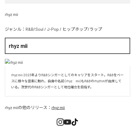
rhyz mii
ジャンル：
R&B/Soul
/
J-Pop
/
ヒップホップ/ラップ
rhyz mii
rhyz mii 2023年よりR&Bシンガーとしてのキャリアをスタート。R&Bをベー
スに様々な音楽に触れ、自身の名前（rhyz　mii)もR&Bのrhythmが由来して
いる。次世代のR&Bシンガーとして地位確立を目指す。
rhyz mii
の他のリリース：
rhyz mii