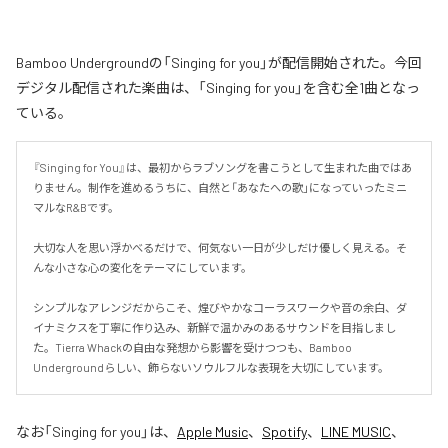
Bamboo Undergroundの「Singing for you」が配信開始された。今回
デジタル配信された楽曲は、「Singing for you」を含む全1曲となっ
ている。
『Singing for You』は、最初からラブソングを書こうとして生まれた曲ではあ
りません。制作を進めるうちに、自然と「あなたへの歌」になっていったミニ
マルなR&Bです。

大切な人を思い浮かべるだけで、何気ない一日が少しだけ優しく見える。そ
んな小さな心の変化をテーマにしています。

シンプルなアレンジだからこそ、煌びやかなコーラスワークや音の余白、ダ
イナミクスを丁寧に作り込み、新鮮で温かみのあるサウンドを目指しまし
た。Tierra Whackの自由な発想から影響を受けつつも、Bamboo 
Undergroundらしい、飾らないソウルフルな表現を大切にしています。
なお「
Singing for you
」は、
Apple Music
、
Spotify
、
LINE MUSIC
、