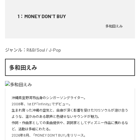
1
：
MONEY DON'T BUY
多和田えみ
ジャンル：
R&B/Soul
/
J-Pop
多和田えみ
沖縄県宜野湾市出身のシンガーソングライター。

2008年、1st EP『Infinity』でデビュー。

生まれ育った沖縄の空気と、自身が深く影響を受けた70’Sソウルが溶け合う
ような、温かみのある歌声と色褪せないサウンドが魅力。

作詞・作曲家としての楽曲提供や、訳詞家としてディズニー作品に携わるな
ど、活動は多岐にわたる。

2026年8月、 「MONEY DON’T BUY」をリリース。