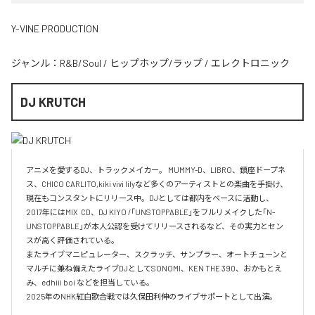
Y-VINE PRODUCTION
ジャンル：
R&B/Soul
/
ヒップホップ/ラップ
/
エレクトロニック
DJ KRUTCH
アニメを愛するDJ、トラックメイカー。 MUMMY-D、LIBRO、鎮座ドープネ
ス、CHICO CARLITO,kiki vivi lilyなど多くのアーティストとの楽曲を手掛け、
現在もコンスタントにリリース中。DJとしては都内をベースに活動し、
2017年にはMIX  CD、DJ KIYO /「UNSTOPPABLE」をフルリメイクした「N-
UNSTOPPABLE」が本人公認を受けてリリースされるなど、その実力とセン
スが高く評価されている。

またライブマニピュレーター、スクラッチ、サンプラー、オートチューンと
マルチに兼ね備えたライブDJとしてSONOMI、KEN THE 390、おかもとえ
み、edhiii boi などを担当している。
