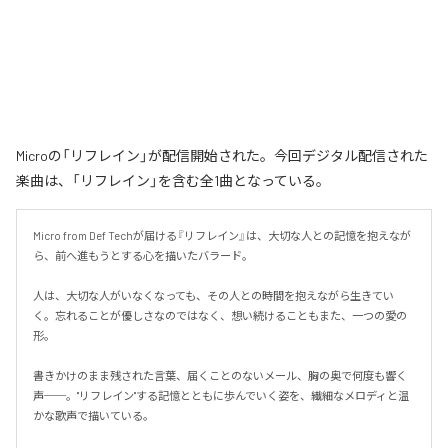
Microの「リフレイン」が配信開始された。今回デジタル配信された
楽曲は、「リフレイン」を含む全1曲となっている。
Micro from Def Techが届ける『リフレイン』は、大切な人との記憶を抱えなが
ら、前へ進もうとする心を描いたバラード。

人は、大切な人がいなくなっても、その人との時間を抱えながら生きてい
く。忘れることが優しさなのではなく、想い続けることもまた、一つの愛の
形。

書きかけのまま残された言葉、届くことのないメール、胸の奥で何度も響く
声──。"リフレイン"する記憶とともに歩んでいく姿を、繊細なメロディと温
かな歌声で描いている。
