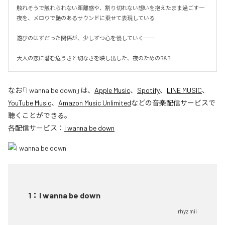
触れそうで触れられない距離感や、割り切れない想いを抱えたまま過ごす一
夜を、メロウで艶のあるサウンドに乗せて表現している

遊びのはずだった関係が、少しずつ心を侵していく――

大人の恋に潜む危うさと切なさを映し出した、夜のためのR&B
なお「
I wanna be down
」は、
Apple Music
、
Spotify
、
LINE MUSIC
、
YouTube Music
、
Amazon Music Unlimited
などの音楽配信サービスで
聴くことができる。
各配信サービス：
I wanna be down
1
：
I wanna be down
rhyz mii