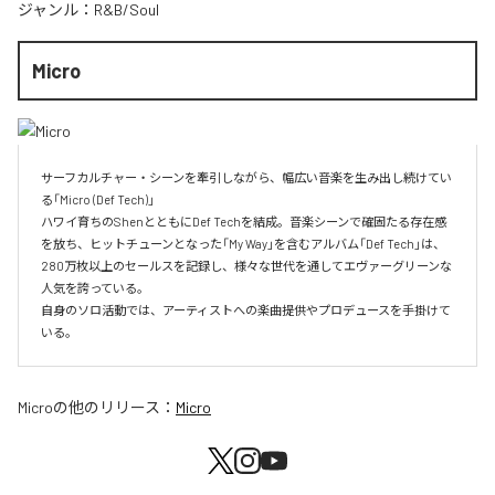
ジャンル：
R&B/Soul
Micro
サーフカルチャー・シーンを牽引しながら、幅広い音楽を生み出し続けてい
る「Micro (Def Tech)」

ハワイ育ちのShenとともにDef Techを結成。音楽シーンで確固たる存在感
を放ち、ヒットチューンとなった「My Way」を含むアルバム「Def Tech」は、
280万枚以上のセールスを記録し、様々な世代を通してエヴァーグリーンな
人気を誇っている。

自身のソロ活動では、アーティストへの楽曲提供やプロデュースを手掛けて
いる。
Micro
の他のリリース：
Micro