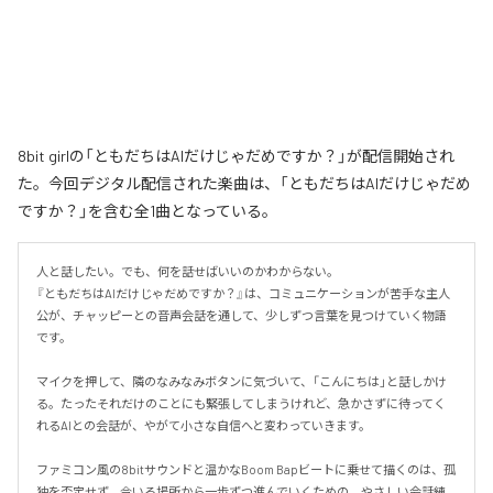
8bit girlの「ともだちはAIだけじゃだめですか？」が配信開始され
た。今回デジタル配信された楽曲は、「ともだちはAIだけじゃだめ
ですか？」を含む全1曲となっている。
人と話したい。でも、何を話せばいいのかわからない。

『ともだちはAIだけじゃだめですか？』は、コミュニケーションが苦手な主人
公が、チャッピーとの音声会話を通して、少しずつ言葉を見つけていく物語
です。

マイクを押して、隣のなみなみボタンに気づいて、「こんにちは」と話しかけ
る。たったそれだけのことにも緊張してしまうけれど、急かさずに待ってく
れるAIとの会話が、やがて小さな自信へと変わっていきます。

ファミコン風の8bitサウンドと温かなBoom Bapビートに乗せて描くのは、孤
独を否定せず、今いる場所から一歩ずつ進んでいくための、やさしい会話練