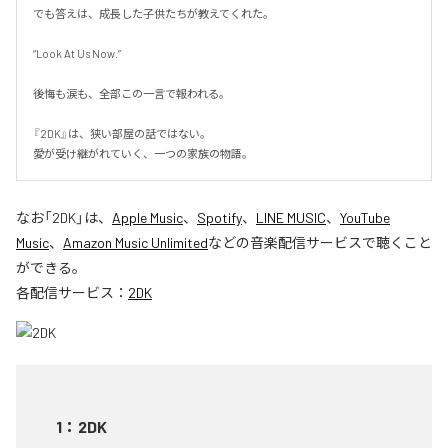
でも答えは、成長した子供たちが教えてくれた。

“Look At Us Now.”

後悔も涙も、全部この一言で報われる。

『2DK』は、狭い部屋の話ではない。

愛が受け継がれていく、一つの家族の物語。
なお「
2DK
」は、
Apple Music
、
Spotify
、
LINE MUSIC
、
YouTube
Music
、
Amazon Music Unlimited
などの音楽配信サービスで聴くこと
ができる。
各配信サービス：
2DK
1
：
2DK