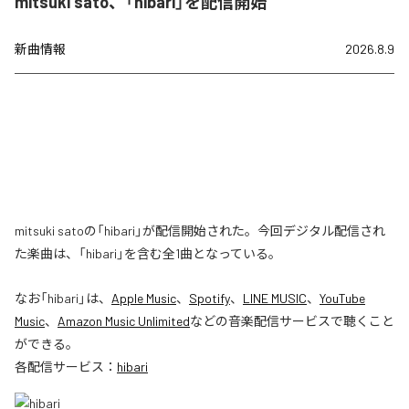
mitsuki sato、「hibari」を配信開始
新曲情報
2026.8.9
mitsuki satoの「hibari」が配信開始された。今回デジタル配信され
た楽曲は、「hibari」を含む全1曲となっている。
なお「
hibari
」は、
Apple Music
、
Spotify
、
LINE MUSIC
、
YouTube
Music
、
Amazon Music Unlimited
などの音楽配信サービスで聴くこと
ができる。
各配信サービス：
hibari