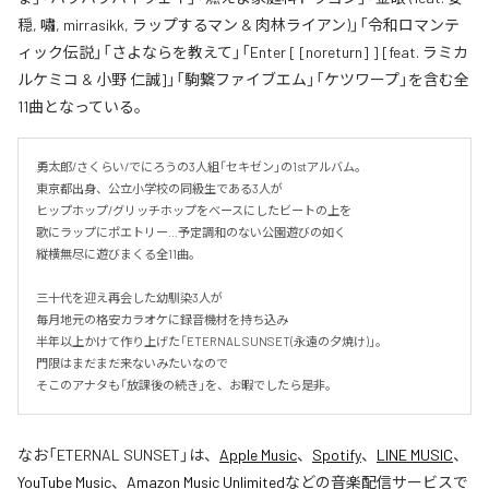
穏, 嘯, mirrasikk, ラップするマン & 肉林ライアン)」「令和ロマンテ
ィック伝説」「さよならを教えて」「Enter [ [noreturn] ] [feat. ラミカ
ルケミコ & 小野 仁誠]」「駒繋ファイブエム」「ケツワープ」を含む全
11曲となっている。
勇太郎/さくらい/でにろうの3人組「セキゼン」の1stアルバム。

東京都出身、公立小学校の同級生である3人が

ヒップホップ/グリッチホップをベースにしたビートの上を

歌にラップにポエトリー…予定調和のない公園遊びの如く

縦横無尽に遊びまくる全11曲。

三十代を迎え再会した幼馴染3人が

毎月地元の格安カラオケに録音機材を持ち込み

半年以上かけて作り上げた「ETERNAL SUNSET(永遠の夕焼け)」。

門限はまだまだ来ないみたいなので

そこのアナタも「放課後の続き」を、お暇でしたら是非。
なお「
ETERNAL SUNSET
」は、
Apple Music
、
Spotify
、
LINE MUSIC
、
YouTube Music
、
Amazon Music Unlimited
などの音楽配信サービスで