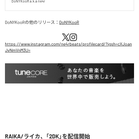
DoNYKooR a.k.a ne4r
DoNYKooR
の他のリリース：
DoNYKooR
https://www.instagram.com/ne4rbeats/profilecard/?igsh=cXJoan
JvNmVnM3U=
RAIKA/ライカ、「2DK」を配信開始