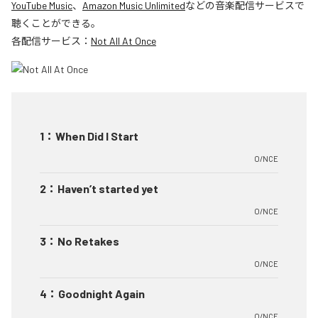
YouTube Music
、
Amazon Music Unlimited
などの音楽配信サービスで
聴くことができる。
各配信サービス：
Not All At Once
1
：
When Did I Start
O/NCE
2
：
Haven’t started yet
O/NCE
3
：
No Retakes
O/NCE
4
：
Goodnight Again
O/NCE