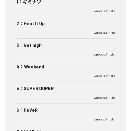
1
：
ギミナツ
Various Artists
2
：
Heat It Up
Various Artists
3
：
Get high
Various Artists
4
：
Weekend
Various Artists
5
：
SUPER DUPER
Various Artists
6
：
FeVeR
Various Artists