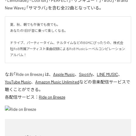
「Lemonade」「Cool luv」「PERFECT」「サンキュー！」「#GO」「Brand
New Wave」「サマラバ」を含む全22曲となっている。
夏、秋、朝でも午後でも夜でも。

あなたの1日が音に乗って楽しくなる。

ドライブ、パーティータイム、チルタイムなどのBGMにぴったりの、株式会
社RoB所属アーティスト楽曲収録によるRoB Musicレーベルコンピレーション
アルバム！
なお「
Ride on Breeze
」は、
Apple Music
、
Spotify
、
LINE MUSIC
、
YouTube Music
、
Amazon Music Unlimited
などの音楽配信サービスで
聴くことができる。
各配信サービス：
Ride on Breeze