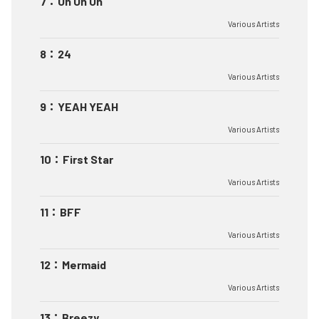
7
：
Uh Uh Uh
Various Artists
8
：
24
Various Artists
9
：
YEAH YEAH
Various Artists
10
：
First Star
Various Artists
11
：
BFF
Various Artists
12
：
Mermaid
Various Artists
13
：
Breezy