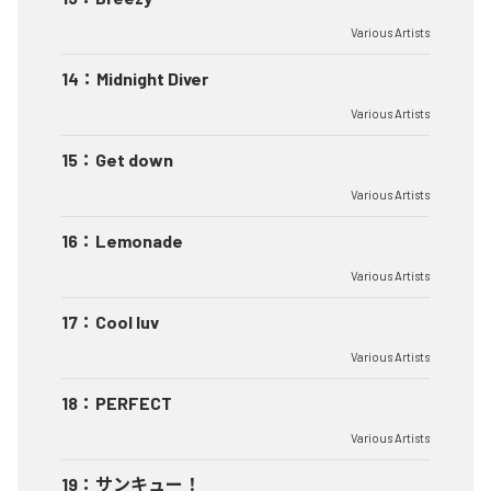
Various Artists
14
：
Midnight Diver
Various Artists
15
：
Get down
Various Artists
16
：
Lemonade
Various Artists
17
：
Cool luv
Various Artists
18
：
PERFECT
Various Artists
19
：
サンキュー！