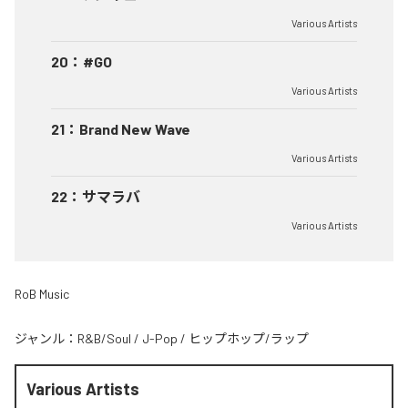
Various Artists
20
：
#GO
Various Artists
21
：
Brand New Wave
Various Artists
22
：
サマラバ
Various Artists
RoB Music
ジャンル：
R&B/Soul
/
J-Pop
/
ヒップホップ/ラップ
Various Artists