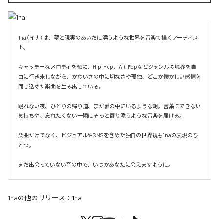
1na（イナ）は、夢と現実のあいだに漂うような世界を音楽で描くアーティス
ト。

キャッチーなメロディを軸に、Hip-Hop、Alt-Popなどジャンルの境界を自
由に行き来しながら、かわいさの中に切なさや孤独、どこか懐かしい感情を
閉じ込めた楽曲を生み出している。

眠れない夜、ひとりの帰り道、まだ夢の中にいるような朝。言葉にできない
気持ちや、忘れたくない一瞬にそっと寄り添うような音楽を届ける。

楽曲だけでなく、ビジュアルやSNSを含めた独自の世界観も1naの表現のひ
とつ。

まだ出会っていない音の中で、いつかあなたに会えますように。
1na
の他のリリース：
1na