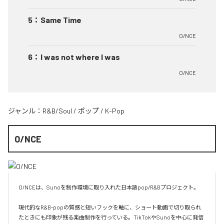
5
：
Same Time
O/NCE
6
：
I was not where I was
O/NCE
ジャンル：
R&B/Soul
/
ポップ
/
K-Pop
O/NCE
O/NCEは、Sunoを制作環境に取り入れた日本語pop/R&Bプロジェクト。

現代的なR&B-popの質感と短いフックを軸に、ショート動画で切り取られ
たときにも印象が残る楽曲制作を行っている。TikTokやSunoを中心に発信