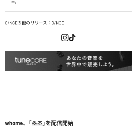
O/NCE
の他のリリース：
O/NCE
whome、「초조」を配信開始