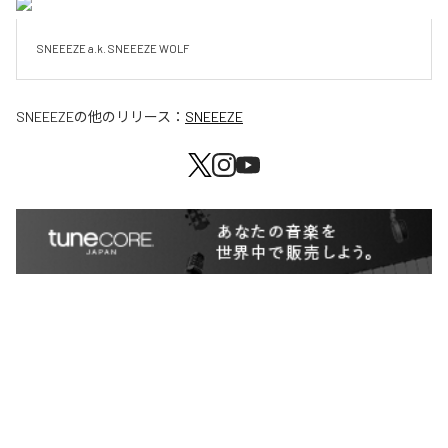
SNEEEZE a.k. SNEEEZE WOLF
SNEEEZE
の他のリリース：
SNEEEZE