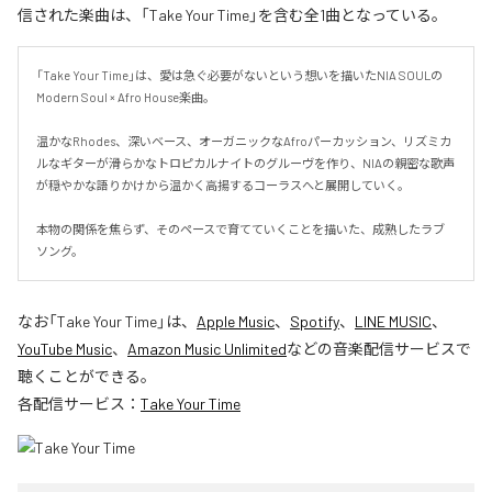
信された楽曲は、「Take Your Time」を含む全1曲となっている。
「Take Your Time」は、愛は急ぐ必要がないという想いを描いたNIA SOULの
Modern Soul × Afro House楽曲。

温かなRhodes、深いベース、オーガニックなAfroパーカッション、リズミカ
ルなギターが滑らかなトロピカルナイトのグルーヴを作り、NIAの親密な歌声
が穏やかな語りかけから温かく高揚するコーラスへと展開していく。

本物の関係を焦らず、そのペースで育てていくことを描いた、成熟したラブ
ソング。
なお「
Take Your Time
」は、
Apple Music
、
Spotify
、
LINE MUSIC
、
YouTube Music
、
Amazon Music Unlimited
などの音楽配信サービスで
聴くことができる。
各配信サービス：
Take Your Time