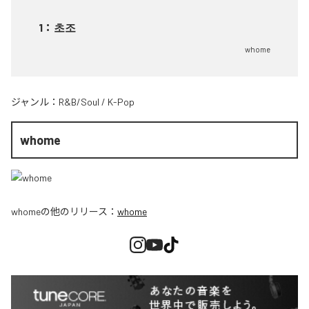
1
：
초조
whome
ジャンル：
R&B/Soul
/
K-Pop
whome
whome
の他のリリース：
whome