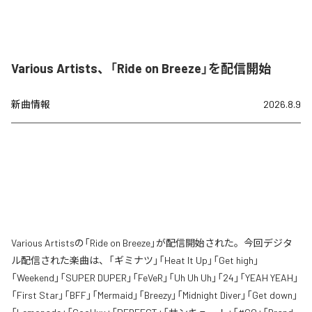
Various Artists、「Ride on Breeze」を配信開始
新曲情報
2026.8.9
Various Artistsの「Ride on Breeze」が配信開始された。今回デジタ
ル配信された楽曲は、「ギミナツ」「Heat It Up」「Get high」
「Weekend」「SUPER DUPER」「FeVeR」「Uh Uh Uh」「24」「YEAH YEAH」
「First Star」「BFF」「Mermaid」「Breezy」「Midnight Diver」「Get down」