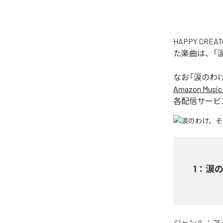
HAPPY C
た楽曲は、「
なお「
涙のわ
Amazon Music 
各配信サービ
1
：
涙
ジャンル：
ア