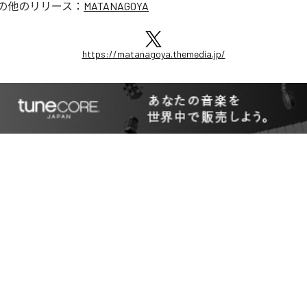
の他のリリース：
MATANAGOYA
https://matanagoya.themedia.jp/