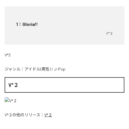
1
：
Gloria!!
V*２
V*2
ジャンル：
アイドル(男性)
/
J-Pop
V*２
V*２
の他のリリース：
V*２