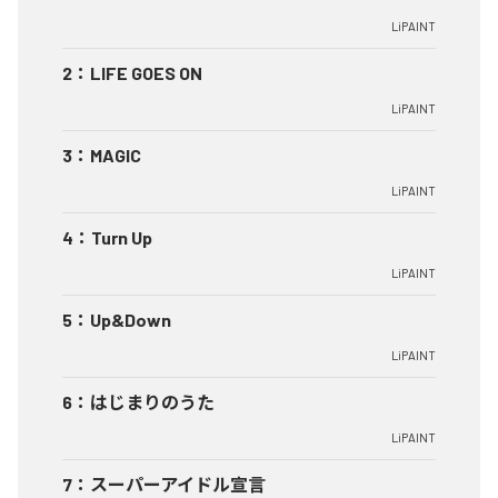
LiPAINT
2
：
LIFE GOES ON
LiPAINT
3
：
MAGIC
LiPAINT
4
：
Turn Up
LiPAINT
5
：
Up&Down
LiPAINT
6
：
はじまりのうた
LiPAINT
7
：
スーパーアイドル宣言