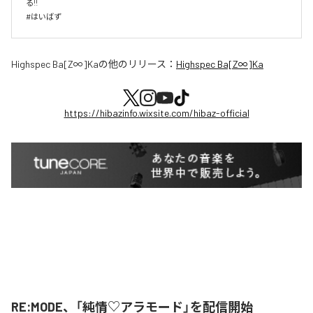
る!!

#はいばず
Highspec Ba[Z∞]Ka
の他のリリース：
Highspec Ba[Z∞]Ka
https://hibazinfo.wixsite.com/hibaz-official
RE:MODE、「純情♡アラモード」を配信開始