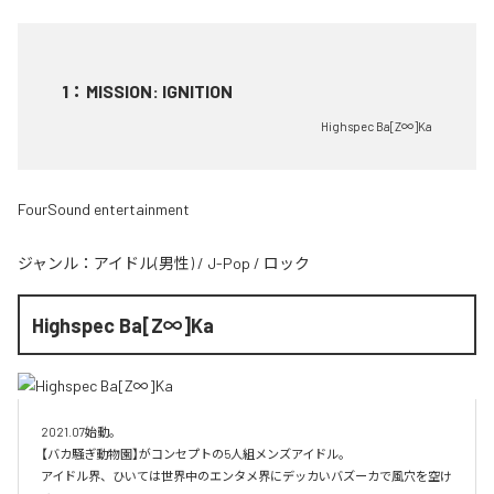
1
：
MISSION: IGNITION
Highspec Ba[Z∞]Ka
FourSound entertainment
ジャンル：
アイドル(男性)
/
J-Pop
/
ロック
Highspec Ba[Z∞]Ka
2021.07始動。

【バカ騒ぎ動物園】がコンセプトの5人組メンズアイドル。

アイドル界、ひいては世界中のエンタメ界にデッカいバズーカで風穴を空け