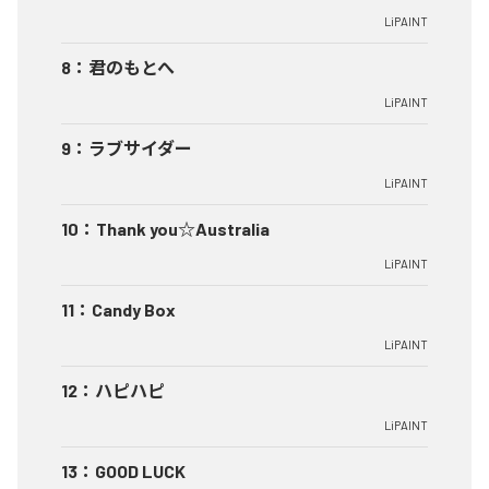
LiPAINT
8
：
君のもとへ
LiPAINT
9
：
ラブサイダー
LiPAINT
10
：
Thank you☆Australia
LiPAINT
11
：
Candy Box
LiPAINT
12
：
ハピハピ
LiPAINT
13
：
GOOD LUCK