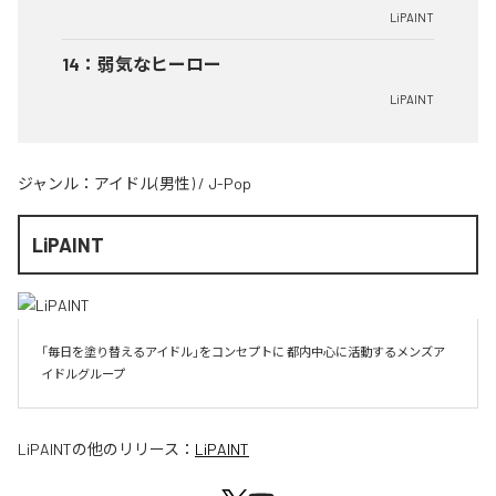
LiPAINT
14
：
弱気なヒーロー
LiPAINT
ジャンル：
アイドル(男性)
/
J-Pop
LiPAINT
「毎日を塗り替えるアイドル」をコンセプトに 都内中心に活動するメンズア
イドルグループ
LiPAINT
の他のリリース：
LiPAINT