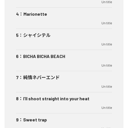
Un title
4
：
Marionette
Un title
5
：
シャイシテル
Un title
6
：
BICHA BICHA BEACH
Un title
7
：
純情ネバーエンド
Un title
8
：
I’ll shoot straight into your heat
Un title
9
：
Sweet trap