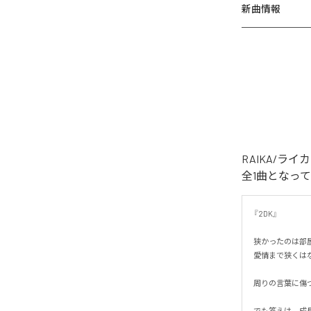
新曲情報
RAIKA/ラ
全1曲となっ
『2DK』

狭かったのは部屋
愛情まで狭くはなか
周りの言葉に傷つ
でも答えは、成長