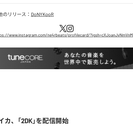
他のリリース：
DoNYKooR
ps://www.instagram.com/ne4rbeats/profilecard/?igsh=cXJoanJvNmVn
ライカ、「2DK」を配信開始