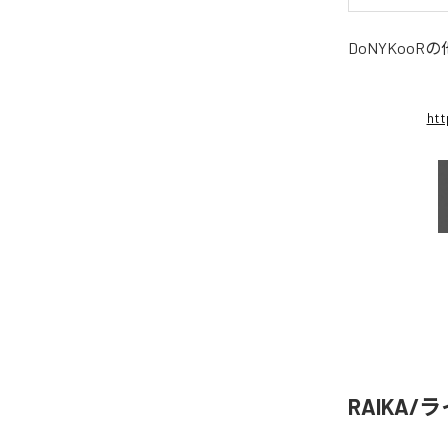
DoNYKooR
の
htt
RAIKA/