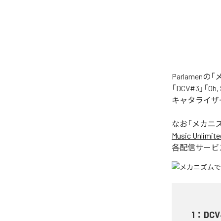
Parlame
「DCV#3」「Oh
キャタライザー
なお「
メカニ
Music Unlimite
各配信サービ
1
：
DCV