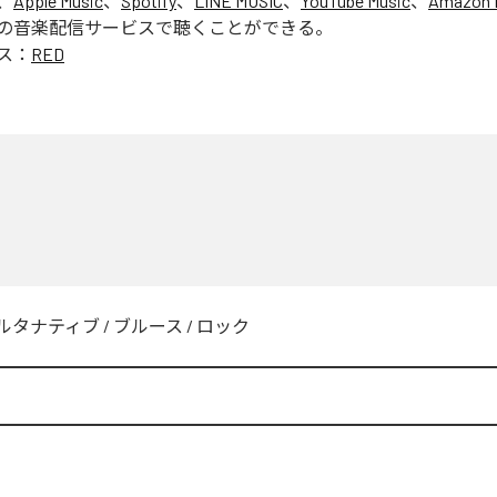
、
Apple Music
、
Spotify
、
LINE MUSIC
、
YouTube Music
、
Amazon 
の音楽配信サービスで聴くことができる。
ス：
RED
ルタナティブ
/
ブルース
/
ロック