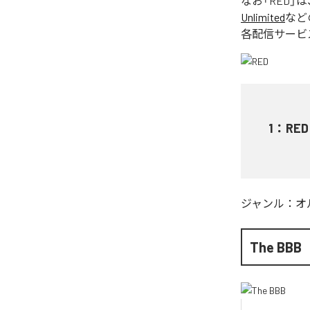
なお「
RED
」は
Unlimited
など
各配信サービ
1
：
RED
ジャンル：
オ
The BBB