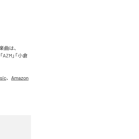
た楽曲は、
+」「AZM」「小倉
sic
、
Amazon