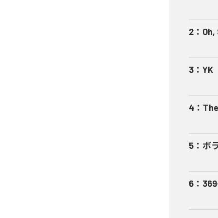
2
：
Oh,
3
：
YK
4
：
The
5
：
ボ
6
：
369