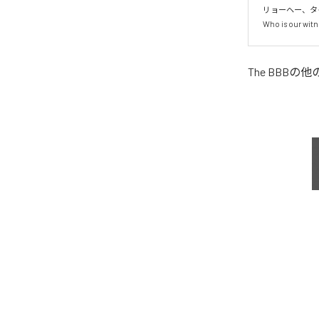
リョーヘー、タ
Who is our witn
The BBB
の他