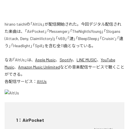
hirano taichiの「AltUs」が配信開始された。今回デジタル配信され
た楽曲は、「AirPocket」「Messenger」「TheNightIsYoung」「Slogans
(Attack, Deny, ClaimVictory)」「469」「漣」「BleepSleep」「Cruisin'」「違
う」「Headlight」「Spill」を含む全11曲となっている。
なお「
AltUs
」は、
Apple Music
、
Spotify
、
LINE MUSIC
、
YouTube
Music
、
Amazon Music Unlimited
などの音楽配信サービスで聴くこと
ができる。
各配信サービス：
AltUs
1
：
AirPocket