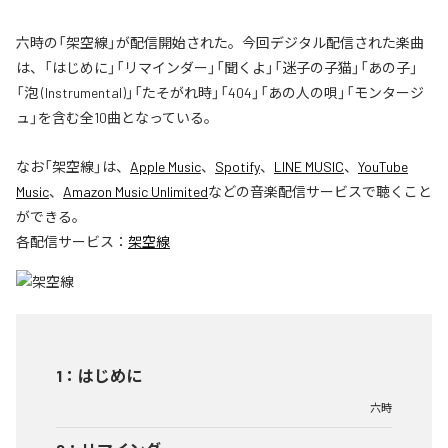
六時の「架空線」が配信開始された。今回デジタル配信された楽曲
は、「はじめに」「リマインダー」「聞くよ」「迷子の子猫」「あの子」
「泡 (Instrumental)」「たそがれ時」「404」「あの人の唄」「モンタージ
ュ」を含む全10曲となっている。
なお「
架空線
」は、
Apple Music
、
Spotify
、
LINE MUSIC
、
YouTube
Music
、
Amazon Music Unlimited
などの音楽配信サービスで聴くこと
ができる。
各配信サービス：
架空線
1
：
はじめに
六時