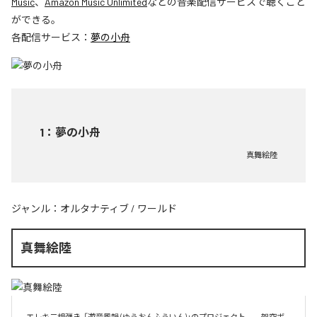
Music
、
Amazon Music Unlimited
などの音楽配信サービスで聴くこと
ができる。
各配信サービス：
夢の小舟
1
：
夢の小舟
真舞絵陸
ジャンル：
オルタナティブ
/
ワールド
真舞絵陸
エレキ二胡弾き  「遊音風韻 (ゆうおんふういん)」のプロジェクト。　架空ボ