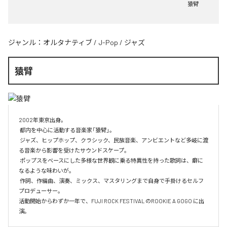
猿臂
ジャンル：
オルタナティブ
/
J-Pop
/
ジャズ
猿臂
2002年東京出身。

 都内を中心に活動する音楽家「猿臂」。

 ジャズ、ヒップホップ、クラシック、民族音楽、アンビエントなど多岐に渡
る音楽から影響を受けたサウンドスケープ。

 ポップスをベースにした多様な世界観に乗る特異性を持った歌詞は、癖に
なるような味わいが。

 作詞、作編曲、演奏、ミックス、マスタリングまで自身で手掛けるセルフ
プロデューサー。

活動開始からわずか一年で、FUJI ROCK FESTIVAL のROOKIE A GOGO に出
演。