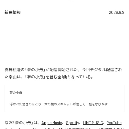
新曲情報
2026.8.9
真舞絵陸の「夢の小舟」が配信開始された。今回デジタル配信され
た楽曲は、「夢の小舟」を含む全1曲となっている。
夢の小舟　

浮かべた幼さのほとり　木の葉のスキャットが優しく　髪をなびかす
なお「
夢の小舟
」は、
Apple Music
、
Spotify
、
LINE MUSIC
、
YouTube