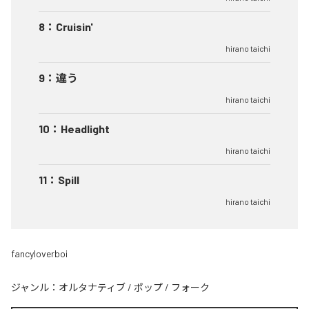
8
：
Cruisin'
hirano taichi
9
：
違う
hirano taichi
10
：
Headlight
hirano taichi
11
：
Spill
hirano taichi
fancyloverboi
ジャンル：
オルタナティブ
/
ポップ
/
フォーク