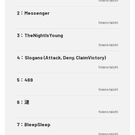
hirano taichi
2
：
Messenger
hirano taichi
3
：
TheNightIsYoung
hirano taichi
4
：
Slogans (Attack, Deny, ClaimVictory)
hirano taichi
5
：
469
hirano taichi
6
：
漣
hirano taichi
7
：
BleepSleep
hirano taichi