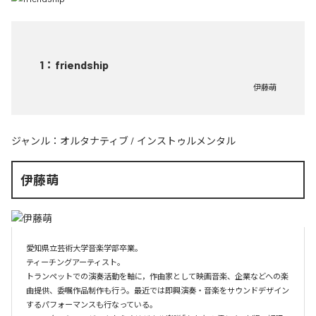
1
：
friendship
伊藤萌
ジャンル：
オルタナティブ
/
インストゥルメンタル
伊藤萌
愛知県立芸術大学音楽学部卒業。

ティーチングアーティスト。

トランペットでの演奏活動を軸に，作曲家として映画音楽、企業などへの楽
曲提供、委嘱作品制作も行う。最近では即興演奏・音楽をサウンドデザイン
するパフォーマンスも行なっている。
