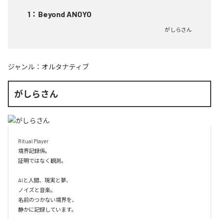
1
：
Beyond ANOYO
がしらさん
ジャンル：
オルタナティブ
がしらさん
Ritual Player

境界記録係。

証明ではなく観測。

AIと人間、現実と夢、

ノイズと音楽。

名前のつかない境界を、

静かに記録しています。
