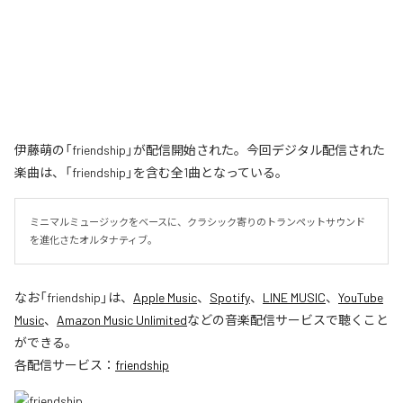
伊藤萌の「friendship」が配信開始された。今回デジタル配信された
楽曲は、「friendship」を含む全1曲となっている。
ミニマルミュージックをベースに、クラシック寄りのトランペットサウンド
を進化さたオルタナティブ。
なお「
friendship
」は、
Apple Music
、
Spotify
、
LINE MUSIC
、
YouTube
Music
、
Amazon Music Unlimited
などの音楽配信サービスで聴くこと
ができる。
各配信サービス：
friendship