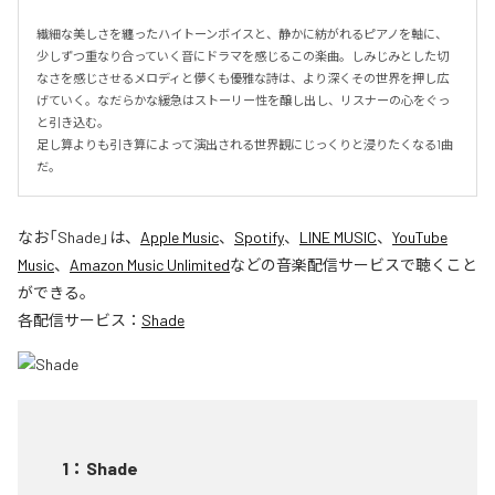
繊細な美しさを纏ったハイトーンボイスと、静かに紡がれるピアノを軸に、
少しずつ重なり合っていく音にドラマを感じるこの楽曲。しみじみとした切
なさを感じさせるメロディと儚くも優雅な詩は、より深くその世界を押し広
げていく。なだらかな緩急はストーリー性を醸し出し、リスナーの心をぐっ
と引き込む。

足し算よりも引き算によって演出される世界観にじっくりと浸りたくなる1曲
だ。
なお「
Shade
」は、
Apple Music
、
Spotify
、
LINE MUSIC
、
YouTube
Music
、
Amazon Music Unlimited
などの音楽配信サービスで聴くこと
ができる。
各配信サービス：
Shade
1
：
Shade