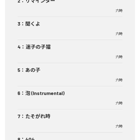
2
：
リマインダー
六時
3
：
聞くよ
六時
4
：
迷子の子猫
六時
5
：
あの子
六時
6
：
泡 (Instrumental)
六時
7
：
たそがれ時
六時
8
：
404