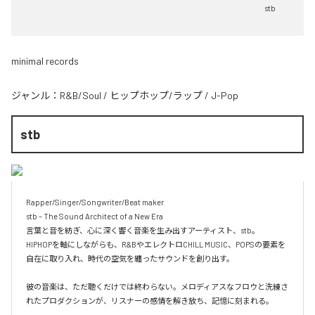
stb
minimal records
ジャンル：
R&B/Soul
/
ヒップホップ/ラップ
/
J-Pop
stb
Rapper/Singer/Songwriter/Beat maker

stb – The Sound Architect of a New Era

言葉と音を紡ぎ、心に深く響く音楽を生み出すアーティスト、stb。

HIPHOPを軸にしながらも、R&BやエレクトロCHILL MUSIC、POPSの要素を
自在に取り入れ、時代の空気を纏ったサウンドを創り出す。

彼の音楽は、ただ聴くだけでは終わらない。メロディアスなフロウと洗練さ
れたプロダクションが、リスナーの感情を解き放ち、記憶に刻まれる。
