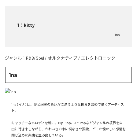
1
：
kitty
1na
ジャンル：
R&B/Soul
/
オルタナティブ
/
エレクトロニック
1na
1na（イナ）は、夢と現実のあいだに漂うような世界を音楽で描くアーティス
ト。

キャッチーなメロディを軸に、Hip-Hop、Alt-Popなどジャンルの境界を自
由に行き来しながら、かわいさの中に切なさや孤独、どこか懐かしい感情を
閉じ込めた楽曲を生み出している。
