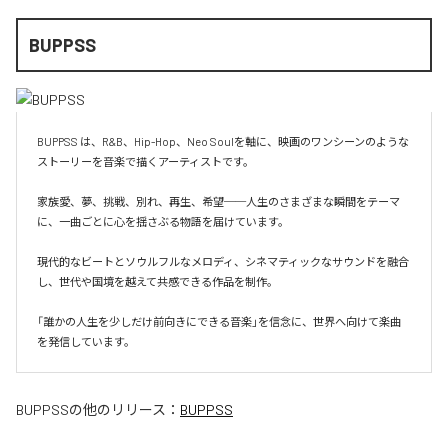
BUPPSS
BUPPSS は、R&B、Hip-Hop、Neo Soulを軸に、映画のワンシーンのような
ストーリーを音楽で描くアーティストです。

家族愛、夢、挑戦、別れ、再生、希望──人生のさまざまな瞬間をテーマ
に、一曲ごとに心を揺さぶる物語を届けています。

現代的なビートとソウルフルなメロディ、シネマティックなサウンドを融合
し、世代や国境を越えて共感できる作品を制作。

「誰かの人生を少しだけ前向きにできる音楽」を信念に、世界へ向けて楽曲
を発信しています。
BUPPSS
の他のリリース：
BUPPSS