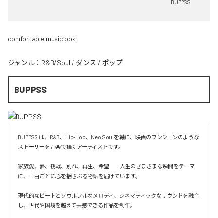
BUPPSS
comfortable music box
ジャンル：
R&B/Soul
/
ダンス
/
ポップ
BUPPSS
BUPPSS は、R&B、Hip-Hop、Neo Soulを軸に、映画のワンシーンのような
ストーリーを音楽で描くアーティストです。

家族愛、夢、挑戦、別れ、再生、希望──人生のさまざまな瞬間をテーマ
に、一曲ごとに心を揺さぶる物語を届けています。

現代的なビートとソウルフルなメロディ、シネマティックなサウンドを融合
し、世代や国境を越えて共感できる作品を制作。
