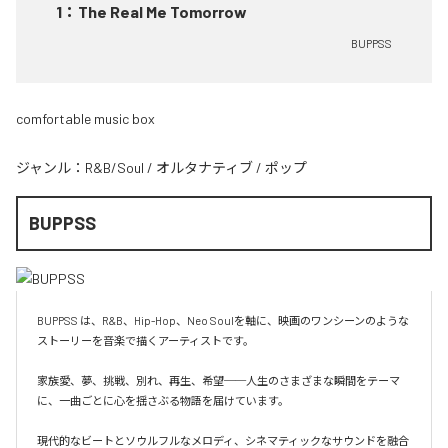
1
：
The Real Me Tomorrow
BUPPSS
comfortable music box
ジャンル：
R&B/Soul
/
オルタナティブ
/
ポップ
BUPPSS
BUPPSS は、R&B、Hip-Hop、Neo Soulを軸に、映画のワンシーンのような
ストーリーを音楽で描くアーティストです。

家族愛、夢、挑戦、別れ、再生、希望──人生のさまざまな瞬間をテーマ
に、一曲ごとに心を揺さぶる物語を届けています。

現代的なビートとソウルフルなメロディ、シネマティックなサウンドを融合