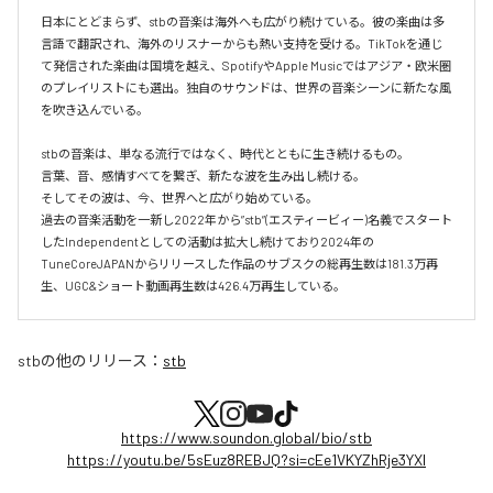
日本にとどまらず、stbの音楽は海外へも広がり続けている。彼の楽曲は多
言語で翻訳され、海外のリスナーからも熱い支持を受ける。TikTokを通じ
て発信された楽曲は国境を越え、SpotifyやApple Musicではアジア・欧米圏
のプレイリストにも選出。独自のサウンドは、世界の音楽シーンに新たな風
を吹き込んでいる。

stbの音楽は、単なる流行ではなく、時代とともに生き続けるもの。

言葉、音、感情すべてを繋ぎ、新たな波を生み出し続ける。

そしてその波は、今、世界へと広がり始めている。

過去の音楽活動を一新し2022年から”stb”(エスティービィー)名義でスタート
したIndependentとしての活動は拡大し続けており2024年の 
TuneCoreJAPANからリリースした作品のサブスクの総再生数は181.3万再
生、UGC&ショート動画再生数は426.4万再生している。
stb
の他のリリース：
stb
https://www.soundon.global/bio/stb
https://youtu.be/5sEuz8REBJQ?si=cEe1VKYZhRje3YXI