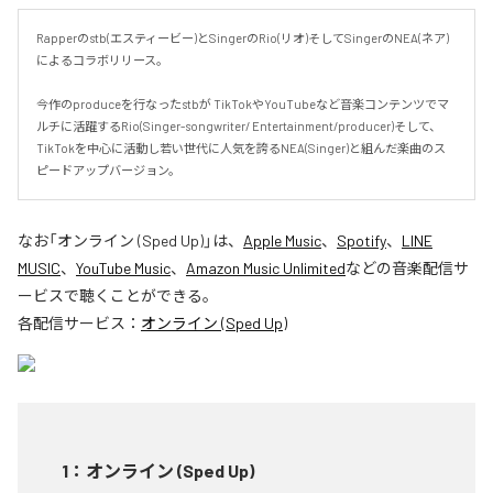
Rapperのstb(エスティービー)とSingerのRio(リオ)そしてSingerのNEA(ネア)
によるコラボリリース。

今作のproduceを行なったstbが TikTokやYouTubeなど音楽コンテンツでマ
ルチに活躍するRio(Singer-songwriter/ Entertainment/producer)そして、
TikTokを中心に活動し若い世代に人気を誇るNEA(Singer)と組んだ楽曲のス
ピードアップバージョン。
なお「
オンライン (Sped Up)
」は、
Apple Music
、
Spotify
、
LINE
MUSIC
、
YouTube Music
、
Amazon Music Unlimited
などの音楽配信サ
ービスで聴くことができる。
各配信サービス：
オンライン (Sped Up)
1
：
オンライン (Sped Up)