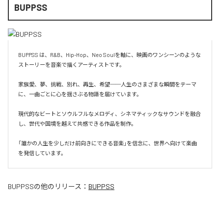
BUPPSS
BUPPSS は、R&B、Hip-Hop、Neo Soulを軸に、映画のワンシーンのような
ストーリーを音楽で描くアーティストです。

家族愛、夢、挑戦、別れ、再生、希望──人生のさまざまな瞬間をテーマ
に、一曲ごとに心を揺さぶる物語を届けています。

現代的なビートとソウルフルなメロディ、シネマティックなサウンドを融合
し、世代や国境を越えて共感できる作品を制作。

「誰かの人生を少しだけ前向きにできる音楽」を信念に、世界へ向けて楽曲
を発信しています。
BUPPSS
の他のリリース：
BUPPSS