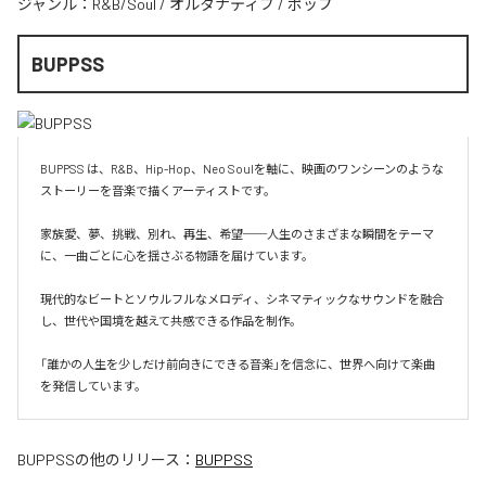
ジャンル：
R&B/Soul
/
オルタナティブ
/
ポップ
BUPPSS
BUPPSS は、R&B、Hip-Hop、Neo Soulを軸に、映画のワンシーンのような
ストーリーを音楽で描くアーティストです。

家族愛、夢、挑戦、別れ、再生、希望──人生のさまざまな瞬間をテーマ
に、一曲ごとに心を揺さぶる物語を届けています。

現代的なビートとソウルフルなメロディ、シネマティックなサウンドを融合
し、世代や国境を越えて共感できる作品を制作。

「誰かの人生を少しだけ前向きにできる音楽」を信念に、世界へ向けて楽曲
を発信しています。
BUPPSS
の他のリリース：
BUPPSS