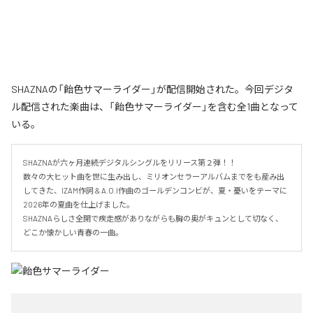
SHAZNAの「飴色サマーライダー」が配信開始された。今回デジタ
ル配信された楽曲は、「飴色サマーライダー」を含む全1曲となって
いる。
SHAZNAが六ヶ月連続デジタルシングルをリリース第２弾！！

数々の大ヒット曲を世に生み出し、ミリオンセラーアルバムまでをも産み出
してきた、IZAM作詞 & A.O.I作曲のゴールデンコンビが、夏・憂いをテーマに
2026年の夏曲を仕上げました。

SHAZNAらしさ全開で疾走感がありながらも胸の奥がキュンとして切なく、
どこか懐かしい青春の一曲。