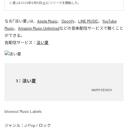
い夏」は2026年8月8日(土)にリリースを開始した。
なお「
淡い夏
」は、
Apple Music
、
Spotify
、
LINE MUSIC
、
YouTube
Music
、
Amazon Music Unlimited
などの音楽配信サービスで聴くこと
ができる。
各配信サービス：
淡い夏
1
：
淡い夏
WARM DENISH
blowout Music Labels
ジャンル：
J-Pop
/
ロック