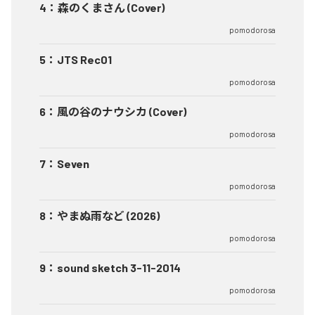
4
：
森のくまさん (Cover)
pomodorosa
5
：
JTS Rec01
pomodorosa
6
：
風の谷のナウシカ (Cover)
pomodorosa
7
：
Seven
pomodorosa
8
：
やまぬ雨など (2026)
pomodorosa
9
：
sound sketch 3-11-2014
pomodorosa