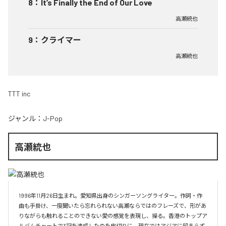
8
：
It’s Finally the End of Our Love
高瀬統也
9
：
クライマー
高瀬統也
TTT inc
ジャンル：
J-Pop
高瀬統也
1996年11月26日生まれ。愛知県出身のシンガーソングライター。作詞・作
曲も手掛け、一度聞いたら忘れられない高瀬ならではのフレーズで、形があ
りながらも触れることのできない愛の感覚を表現し、操る。香港のトップア
ルバムチャートで3冠を達成したのを皮切りに、現在ではアジアに留まらず