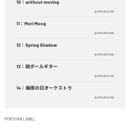
10
：
without moving
pomodorosa
11
：
Mori Moog
pomodorosa
12
：
Spring Shadow
pomodorosa
13
：
段ボールギター
pomodorosa
14
：
梅雨の日オーケストラ
pomodorosa
POPSTAR LABEL