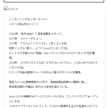
シンガーソングエンターテイナー

ハジ→（読み方はハジー）

2005年　地元 仙台にて 音楽活動をスタート。

2013年　メジャーデビュー。

2015年　アルバム『 ハジベスト。』オリコン４位。

同年シングル『君と。』にてiTunesランキング1位。

そしてコラボ曲 miwa『夜空。feat.ハジ→』でもiTunesランキング1位を獲
得。

2016年　コラボベストとなる『コラボ de ハジベスト。』ではLINE MUSICラ
ンキング1位。

リリース作品は配信チャートを中心に数々のタイトルを獲得。

現在YouTube登録者数は20万人、楽曲総再生回数は2億回に達し、

老若男女問わず幅広い世代から支持を受けている。 

back DJとの連携のみで一人でステージに立ち、ワンマイクでパフォーマン
スしきる、

“ソロライブアーティスト”として、10,000%現場叩き上げの圧巻のLIVEパフ