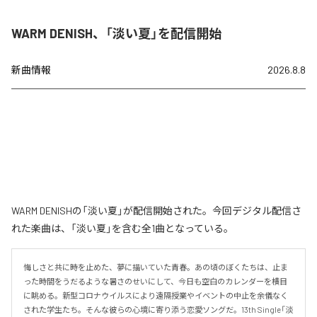
WARM DENISH、「淡い夏」を配信開始
新曲情報
2026.8.8
WARM DENISHの「淡い夏」が配信開始された。今回デジタル配信さ
れた楽曲は、「淡い夏」を含む全1曲となっている。
悔しさと共に時を止めた、夢に描いていた青春。あの頃のぼくたちは、止ま
った時間をうだるような暑さのせいにして、今日も空白のカレンダーを横目
に眺める。新型コロナウイルスにより遠隔授業やイベントの中止を余儀なく
された学生たち。そんな彼らの心境に寄り添う恋愛ソングだ。13th Single「淡