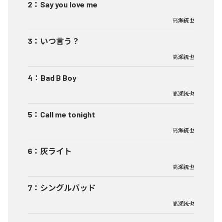
2
：
Say you love me
高瀬統也
3
：
いつ言う？
高瀬統也
4
：
Bad B Boy
高瀬統也
5
：
Call me tonight
高瀬統也
6
：
灰ライト
高瀬統也
7
：
シングルバッド
高瀬統也