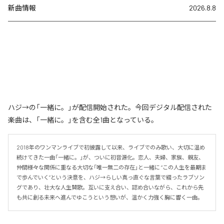
新曲情報
2026.8.8
ハジ→の「一緒に。」が配信開始された。今回デジタル配信された
楽曲は、「一緒に。」を含む全1曲となっている。
2018年のワンマンライブで初披露して以来、ライブでのみ歌い、大切に温め
続けてきた一曲「一緒に。」が、ついに初音源化。恋人、夫婦、家族、親友、
仲間――様々な関係に重なる大切な「唯一無二の存在」と一緒に “この人生を最期ま
で歩んでいく”という決意を、ハジ→らしい真っ直ぐな言葉で綴ったラブソン
グであり、壮大な人生賛歌。互いに支え合い、認め合いながら、これから先
も共に創る未来へ進んでゆこうという想いが、温かく力強く胸に響く一曲。