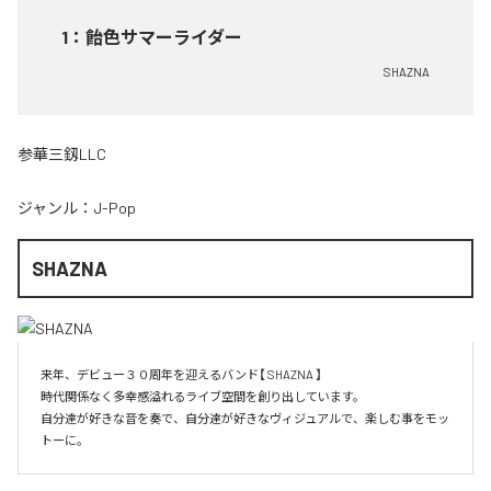
1
：
飴色サマーライダー
SHAZNA
参華三釼LLC
ジャンル：
J-Pop
SHAZNA
来年、デビュー３０周年を迎えるバンド【 SHAZNA 】

時代関係なく多幸感溢れるライブ空間を創り出しています。

自分達が好きな音を奏で、自分達が好きなヴィジュアルで、楽しむ事をモッ