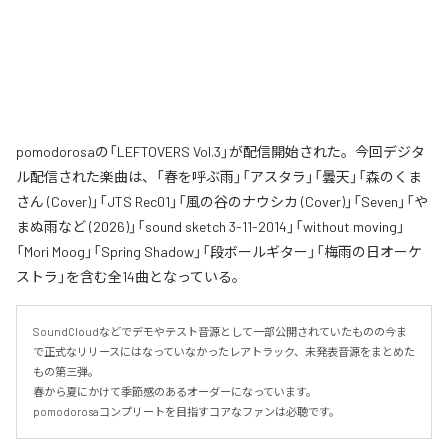
pomodorosaの「LEFTOVERS Vol.3」が配信開始された。今回デジタ
ル配信された楽曲は、「春を呼ぶ雨」「アスタラ」「曇天」「森のくま
さん (Cover)」「JTS Rec01」「風の谷のナウシカ (Cover)」「Seven」「や
まぬ雨など (2026)」「sound sketch 3-11-2014」「without moving」
「Mori Moog」「Spring Shadow」「段ボールギター」「梅雨の日オーケ
ストラ」を含む全14曲となっている。
SoundCloudなどでデモやテスト音源として一部公開されていたものの今ま
で正式なリリースにはなっていなかったレアトラック、未発表音源をまとめた
もの第三弾。

春から夏にかけて季節感のあるオーダーになっています。

pomodorosaコンプリートを目指すコアなファンは必聴です。