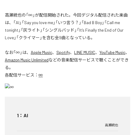
高瀬統也の「∞」が配信開始された。今回デジタル配信された楽曲
は、「AI」「Say you love me」「いつ言う？」「Bad B Boy」「Call me
tonight」「灰ライト」「シングルバッド」「It’s Finally the End of Our
Love」「クライマー」を含む全9曲となっている。
なお「
∞
」は、
Apple Music
、
Spotify
、
LINE MUSIC
、
YouTube Music
、
Amazon Music Unlimited
などの音楽配信サービスで聴くことができ
る。
各配信サービス：
∞
1
：
AI
高瀬統也