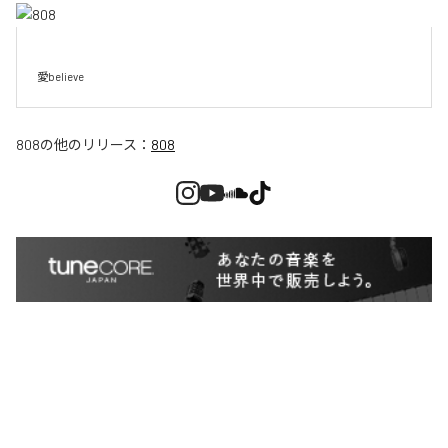
愛believe
808
の他のリリース：
808