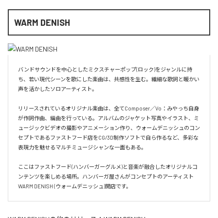
WARM DENISH
バンドサウンドを中心としたミクスチャーポップ(ロック)をジャンルに持
ち、若い現代シーンを歌にした楽曲は、共感性を生む。繊細な歌詞と暖かい
声を活かしたソロアーティスト。

リリースされているオリジナル楽曲は、全てComposer／Vo：みやっち自身
が作詞作曲、編曲を行っている。アルバムのジャケット写真やイラスト、ミ
ュージックビデオの撮影やアニメーション作り、ウォームデニッシュのコン
セプトであるファストフード店をCG/3D制作ソフトで自ら作るなど、多彩な
表現力を魅せるマルチミュージシャンな一面もある。

ここはファストフード(ハンバーガーグルメ)と音楽が融合したオリジナルコ
ンテンツを楽しめる場所。ハンバーガ屋さんがコンセプトのアーティスト
WARM DENISH (ウォームデニッシュ)開店です。