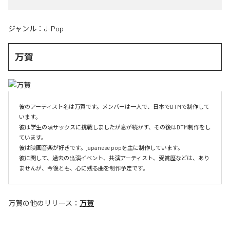
ジャンル：
J-Pop
万賀
彼のアーティスト名は万賀です。メンバーは一人で、日本でDTMで制作して
います。

彼は学生の頃サックスに挑戦しましたが息が続かず、その後はDTM制作をし
ています。

彼は映画音楽が好きです。japanese popを主に制作しています。

彼に関して、過去の出演イベント、共演アーティスト、受賞歴などは、あり
ませんが、今後とも、心に残る曲を制作予定です。
万賀
の他のリリース：
万賀