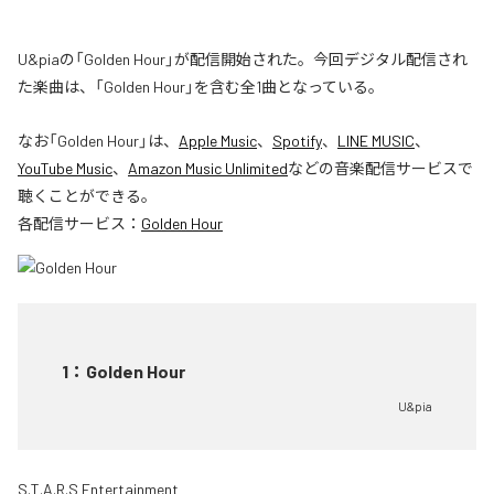
U&piaの「Golden Hour」が配信開始された。今回デジタル配信され
た楽曲は、「Golden Hour」を含む全1曲となっている。
なお「
Golden Hour
」は、
Apple Music
、
Spotify
、
LINE MUSIC
、
YouTube Music
、
Amazon Music Unlimited
などの音楽配信サービスで
聴くことができる。
各配信サービス：
Golden Hour
1
：
Golden Hour
U&pia
S.T.A.R.S Entertainment