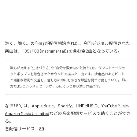
泡く、脆く。の「89」が配信開始された。今回デジタル配信された
楽曲は、「89」「89 (Instrumental)」を含む全2曲となっている。
誰もが抱える「生きづらさ」や「自分を愛せない気持ち」を、ダンスミュージッ
クとポップスを融合させたサウンドで描いた一曲です。 疾走感のあるビート
と繊細な歌詞が交差し、苦しさの中にも小さな希望を見つけ出していく。 「味
方だよ」というメッセージが、心にそっと寄り添う作品です。
なお「
89
」は、
Apple Music
、
Spotify
、
LINE MUSIC
、
YouTube Music
、
Amazon Music Unlimited
などの音楽配信サービスで聴くことができ
る。
各配信サービス：
89