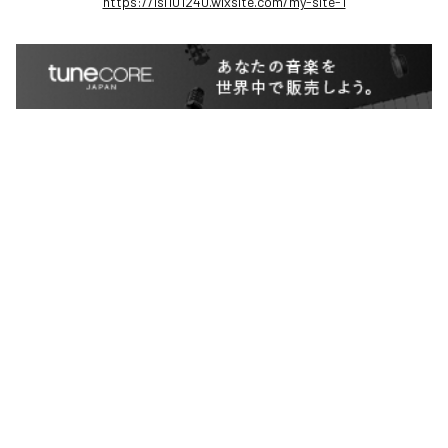
https://isi101240.wixsite.com/my-site-1