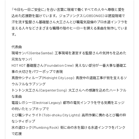
『今日も一日ご安全に』を合い言葉に現場で働くすべての人々へ尊敬と愛を
込めた応援歌を届けています。ジョブソングス（JOBSONGS）は建設現場で
汗を流す監督さん基礎屋さん大工さんとび職電気設備のプロ水道インフラを
支える人々などさまざまな職種の陰のヒーローを讃える楽曲を制作していま
す。

代表曲  

現場サンバ (Genba Samba): 工事現場を運営する監督さんの気持ちを込めた
元気なサンバ  

HOT HOT 基礎屋さん (Foundation Crew): 見えない部分が一番大事な基礎工
事の大切さをパワーポップで表現  

真夜中シティループ (Midnight City Loop): 真夜中の道路工事が街を支えるソ
ウルフルなラブソング  

トントン大工さん (Carpenter Song): 大工さんへの感謝を込めたハートフル
な楽曲  

電設レガシー (Electrical Legacy): 都市の電気インフラを守る気概をエッジ
の利いたヒップホップで  

とび職シティライト (Tobi-shoku City Lights): 高所作業に携わるとび職の粋
なシティポップ  

水の道ロック (Plumbing Rock): 街に命の水を届ける水道インフラをパンク
で応援
