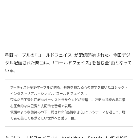
星野マーブルの「コールドフェイス」が配信開始された。今回デジ
タル配信された楽曲は、「コールドフェイス」を含む全1曲となって
いる。
アーティスト星野マーブルが贈る、共感を持たぬ心の美学を描いたゴシック・
インダストリアル・シングル「コールド フェイス」。

歪んだ電子音と荘厳なオーケストラサウンドが交錯し、冷徹な視線の奥に潜
む圧倒的な自己愛と支配欲を音楽で表現。

仮面のような微笑みの下に隠された「感情なき心」というテーマを通して、聴
く者を美しくも恐ろしい世界へと誘う一曲。
なお「
コールドフェイス
」は、
Apple Music
、
Spotify
、
LINE MUSIC
、