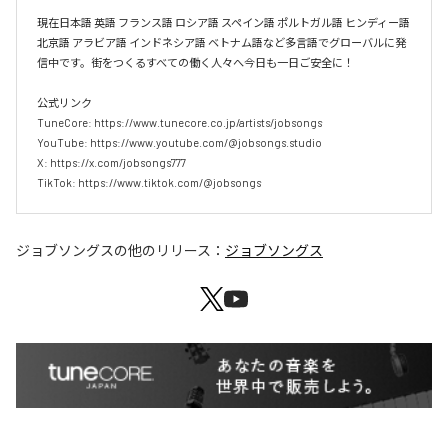
現在日本語 英語 フランス語 ロシア語 スペイン語 ポルトガル語 ヒンディー語 
北京語 アラビア語 インドネシア語 ベトナム語など多言語でグローバルに発
信中です。街をつくるすべての働く人々へ今日も一日ご安全に！

公式リンク

TuneCore: https://www.tunecore.co.jp/artists/jobsongs

YouTube: https://www.youtube.com/@jobsongs.studio

X: https://x.com/jobsongs777

TikTok: https://www.tiktok.com/@jobsongs
ジョブソングス
の他のリリース：
ジョブソングス