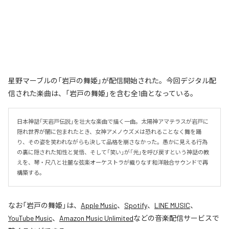
星野マーブルの「岩戸の舞姫」が配信開始された。今回デジタル配
信された楽曲は、「岩戸の舞姫」を含む全1曲となっている。
日本神話「天岩戸伝説」を壮大な楽曲で描く一曲。太陽神アマテラスが岩戸に
隠れ世界が闇に包まれたとき、女神アメノウズメは恐れることなく舞を踊
り、その姿を笑われながらも決して品格を崩さなかった。愚かに見える行為
の裏に隠された知性と覚悟、そして「笑い」が「光」を呼び戻すという神話の教
えを、琴・尺八と壮麗な弦楽オーケストラが織りなす和洋融合サウンドで再
構築する。
なお「
岩戸の舞姫
」は、
Apple Music
、
Spotify
、
LINE MUSIC
、
YouTube Music
、
Amazon Music Unlimited
などの音楽配信サービスで