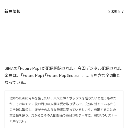
新曲情報
2026.8.7
GIRIAの「Future Pop」が配信開始された。今回デジタル配信された
楽曲は、「Future Pop」「Future Pop (Instrumental)」を含む全2曲と
なっている。
誰かのために何かを施したい、未来に輝くポップスを贈りたいと思うものだ
が、それはすでに彼の周りの人間は受け取り済みで、充分に満ちているから
こそ輪は繁栄し、彼がそのような発想に至っているという、俯瞰することの
重要性を歌う。だからこその人間関係の脆弱さをテーマに。GIRIAのリスナー
の声を元に。