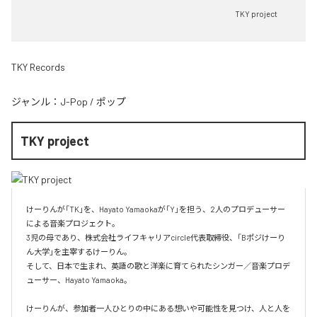
TKY project
TKY Records
ジャンル：
J-Pop
/
ポップ
TKY project
けーりんが「TK」を、Hayato Yamaokaが「Y」を担う、2人のプロデューサー
による音楽プロジェクト。

3児の母であり、株式会社ライフキャリアcircle代表取締役、「Bポジけーり
ん大学」を主宰するけーりん。

そして、日本で生まれ、英語の歌と洋楽に育てられたシンガー／音楽プロデ
ューサー、Hayato Yamaoka。

けーりんが、参加者一人ひとりの中にある想いや可能性を見つけ、人と人を