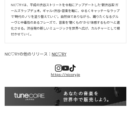
NIC♡RYは、平成の渋谷ストリートを令和にアップデートした“新渋谷系”ガ
ールズラップデュオ。ギャル×渋谷×音楽を軸に、ゆるくキャッチーなラップ
で“時代のノリを塗り替えていく”。自然体でありながら、踊りたくなるグル
ーヴと中毒性のあるフレーズで、音楽を“聴くもの”から“体感するもの”へと進
化させる。渋谷発の新しいミュージックを世界へ広げ、カルチャーとして根
付かせていく。
NIC♡RY
の他のリリース：
NIC♡RY
https://nicory.jp