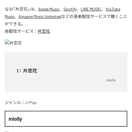
なお「
片恋花
」は、
Apple Music
、
Spotify
、
LINE MUSIC
、
YouTube
Music
、
Amazon Music Unlimited
などの音楽配信サービスで聴くこと
ができる。
各配信サービス：
片恋花
1
：
片恋花
miolly
ジャンル：
J-Pop
miolly