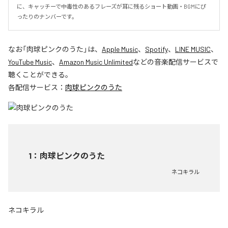
に、キャッチーで中毒性のあるフレーズが耳に残るショート動画・BGMにぴ
ったりのナンバーです。
なお「
肉球ピンクのうた
」は、
Apple Music
、
Spotify
、
LINE MUSIC
、
YouTube Music
、
Amazon Music Unlimited
などの音楽配信サービスで
聴くことができる。
各配信サービス：
肉球ピンクのうた
1
：
肉球ピンクのうた
ネコキラル
ネコキラル