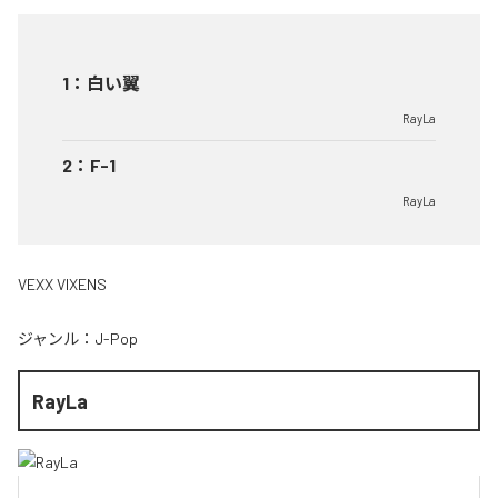
1
：
白い翼
RayLa
2
：
F-1
RayLa
VEXX VIXENS
ジャンル：
J-Pop
RayLa