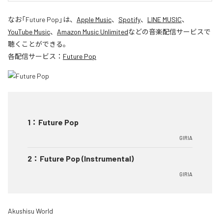
なお「
Future Pop
」は、
Apple Music
、
Spotify
、
LINE MUSIC
、
YouTube Music
、
Amazon Music Unlimited
などの音楽配信サービスで
聴くことができる。
各配信サービス：
Future Pop
1
：
Future Pop
GIRIA
2
：
Future Pop (Instrumental)
GIRIA
Akushisu World