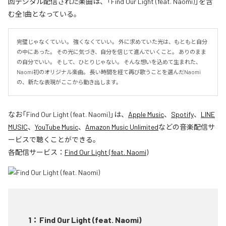
回デジタル配信された楽曲は、「Find Our Light (feat. Naomi)」を含
む全1曲となっている。
完璧じゃなくていい。 強くなくていい。 外に求めていた光は、もともと自分
の中にあった。 その光に気づき、自分を信じて進んでいくこと。 ありのまま
の自分でいい。 そして、ひとりじゃない。 そんな想いを込めて生まれた、
Naomi初のオリジナル楽曲。 長い時間を経て再び歌うことを選んだNaomi
の、新たな表現がここから動き出します。
なお「
Find Our Light (feat. Naomi)
」は、
Apple Music
、
Spotify
、
LINE
MUSIC
、
YouTube Music
、
Amazon Music Unlimited
などの音楽配信サ
ービスで聴くことができる。
各配信サービス：
Find Our Light (feat. Naomi)
1
：
Find Our Light (feat. Naomi)