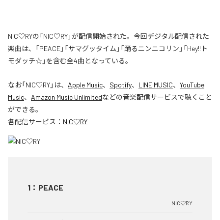
NIC♡RYの「NIC♡RY」が配信開始された。今回デジタル配信された
楽曲は、「PEACE」「サマグッタイム」「踊るニンニコリン」「Hey!!ト
モダッチ☆」を含む全4曲となっている。
なお「
NIC♡RY
」は、
Apple Music
、
Spotify
、
LINE MUSIC
、
YouTube
Music
、
Amazon Music Unlimited
などの音楽配信サービスで聴くこと
ができる。
各配信サービス：
NIC♡RY
1
：
PEACE
NIC♡RY