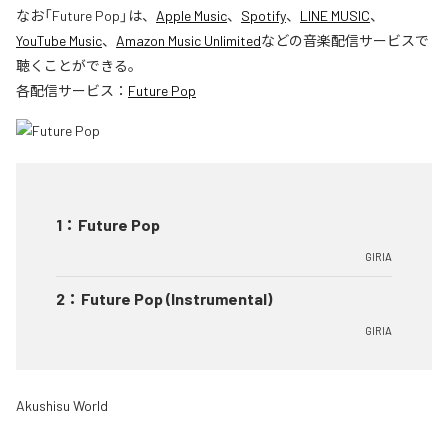
なお「
Future Pop
」は、
Apple Music
、
Spotify
、
LINE MUSIC
、
YouTube Music
、
Amazon Music Unlimited
などの音楽配信サービスで
聴くことができる。
各配信サービス：
Future Pop
1
：
Future Pop
GIRIA
2
：
Future Pop (Instrumental)
GIRIA
Akushisu World