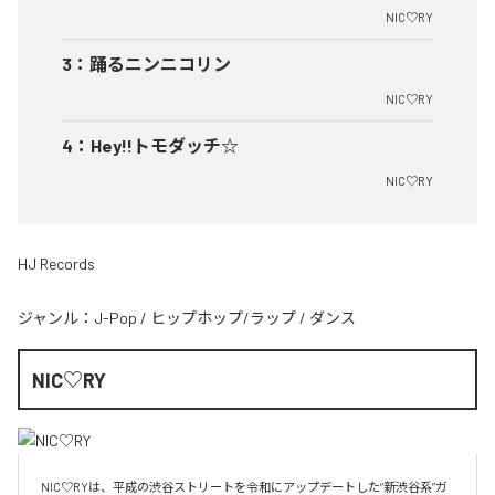
NIC♡RY
3
：
踊るニンニコリン
NIC♡RY
4
：
Hey!!トモダッチ☆
NIC♡RY
HJ Records
ジャンル：
J-Pop
/
ヒップホップ/ラップ
/
ダンス
NIC♡RY
NIC♡RYは、平成の渋谷ストリートを令和にアップデートした“新渋谷系”ガ