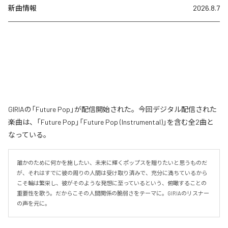
新曲情報
2026.8.7
GIRIAの「Future Pop」が配信開始された。今回デジタル配信された
楽曲は、「Future Pop」「Future Pop (Instrumental)」を含む全2曲と
なっている。
誰かのために何かを施したい、未来に輝くポップスを贈りたいと思うものだ
が、それはすでに彼の周りの人間は受け取り済みで、充分に満ちているから
こそ輪は繁栄し、彼がそのような発想に至っているという、俯瞰することの
重要性を歌う。だからこその人間関係の脆弱さをテーマに。GIRIAのリスナー
の声を元に。