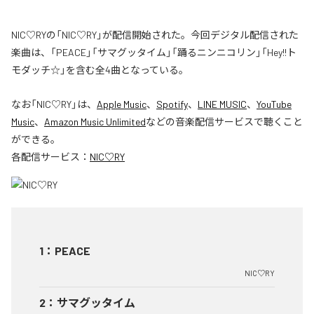
NIC♡RYの「NIC♡RY」が配信開始された。今回デジタル配信された
楽曲は、「PEACE」「サマグッタイム」「踊るニンニコリン」「Hey!!ト
モダッチ☆」を含む全4曲となっている。
なお「
NIC♡RY
」は、
Apple Music
、
Spotify
、
LINE MUSIC
、
YouTube
Music
、
Amazon Music Unlimited
などの音楽配信サービスで聴くこと
ができる。
各配信サービス：
NIC♡RY
1
：
PEACE
NIC♡RY
2
：
サマグッタイム