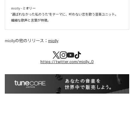
miolly - ミオリー

”選ばれなかった私のうた”をテーマに、叶わない恋を歌う音楽ユニット。

miolly
の他のリリース：
miolly
https://twitter.com/miolly_0