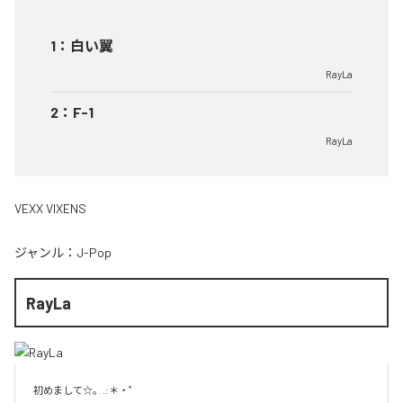
1
：
白い翼
RayLa
2
：
F-1
RayLa
VEXX VIXENS
ジャンル：
J-Pop
RayLa
初めまして☆。.:＊・゜
