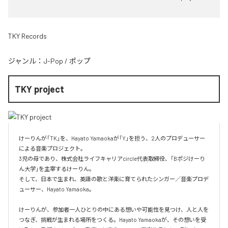
TKY Records
ジャンル：
J-Pop
/
ポップ
TKY project
けーりんが「TK」を、Hayato Yamaokaが「Y」を担う、2人のプロデューサー
による音楽プロジェクト。

3児の母であり、株式会社ライフキャリアcircle代表取締役、「Bポジけーり
ん大学」を主宰するけーりん。

そして、日本で生まれ、英語の歌と洋楽に育てられたシンガー／音楽プロデ
ューサー、Hayato Yamaoka。

けーりんが、参加者一人ひとりの中にある想いや可能性を見つけ、人と人を
つなぎ、挑戦が生まれる場所をつくる。Hayato Yamaokaが、その想いを受