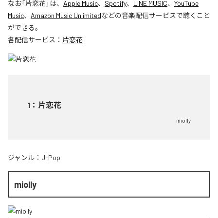
なお「
片恋花
」は、
Apple Music
、
Spotify
、
LINE MUSIC
、
YouTube
Music
、
Amazon Music Unlimited
などの音楽配信サービスで聴くこと
ができる。
各配信サービス：
片恋花
1
：
片恋花
miolly
ジャンル：
J-Pop
miolly