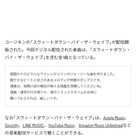
コージキンの「スウィ－トダウン・バイ・ザ・ウェイブ」が配信開
始された。今回デジタル配信された楽曲は、「スウィ－トダウン・
バイ・ザ・ウェイブ」を含む全1曲となっている。
南国のトロピカルなウクレレがメインのジャ－ジーな曲を作りました。

軽やかなビートと甘さのあるメロディが特徴のポップスです。

情景は、夜明け前の朝日が映える場面を想像してくださいね。

通勤・通学の行き帰りや、夜のリラックスタイムのお供に

聴いてもらえれば、嬉しいです。
なお「
スウィ－トダウン・バイ・ザ・ウェイブ
」は、
Apple Music
、
Spotify
、
LINE MUSIC
、
YouTube Music
、
Amazon Music Unlimited
など
の音楽配信サービスで聴くことができる。