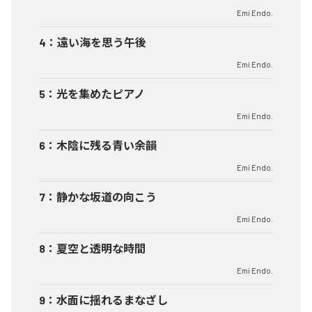
Emi Endo.
4
：
遠い海を思う午後
Emi Endo.
5
：
光を集めたピアノ
Emi Endo.
6
：
木陰に残る青い余韻
Emi Endo.
7
：
静かな坂道の向こう
Emi Endo.
8
：
夏空と透明な時間
Emi Endo.
9
：
水面に揺れるまなざし