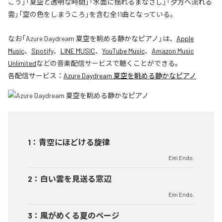
こう」「夏空と透明な時間」「水面に揺れるまなざし」「夕方へ流れる
雲」「空の色をしまうころ」を含む全11曲となっている。
なお「
Azure Daydream 夏空を眺める静かなピアノ
」は、
Apple
Music
、
Spotify
、
LINE MUSIC
、
YouTube Music
、
Amazon Music
Unlimited
などの音楽配信サービスで聴くことができる。
各配信サービス：
Azure Daydream 夏空を眺める静かなピアノ
1
：
青空にほどける旋律
Emi Endo.
2
：
白い雲を見送る窓辺
Emi Endo.
3
：
風がめくる夏のページ