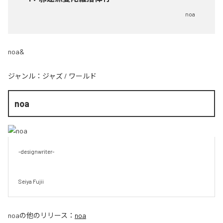
noa
noa&
ジャンル：
ジャズ
/
ワールド
noa
-designwriter-

Seiya Fujii
noa
の他のリリース：
noa