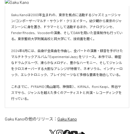
Gaku Kanoは2003年生まれの、東京を拠点に活動するジャズミュージシャ
ン/コンポーザー/マルチ・サウンド・クリエイター。幼少期から東京のジャ
ズシーンに身を置き、ドラマーとして活動するほか、アナログシンセ、
Fender Rhodes、Vocoderの演奏、そしてDAWを用いた音楽制作も行ってい
る。東京藝術大学附属高校と同大学にて、技術面を磨く。

2024年6月には、自身が全楽曲を作曲し、全パートの演奏・録音を手がけた
マルチトラックアルバム『Experimental Jazz』をリリース。本作では、緻密
なドラムグルーヴ、滑らかなメロディ、豊かなハーモニー、そしてジャンル
をクロスオーバーする大胆なアレンジが特徴で、ネオソウル、インディーロ
ック、エレクトロニック、ブレイクビーツなど多様な要素を融合している。

これまでに、PYRAMID（鳥山雄司、神保彰）、KIRINJI、Roni Kaspi、熊谷ヤ
スマサら、ジャンルを越えた多くのアーティストと共演・レコーディングを
行っている。
Gaku Kano
の他のリリース：
Gaku Kano