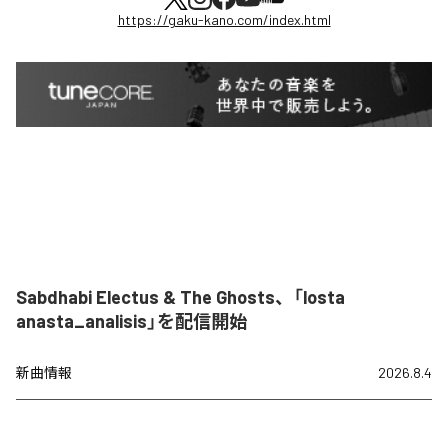
https://gaku-kano.com/index.html
Sabdhabi Electus & The Ghosts、「losta
anasta_analisis」を配信開始
新曲情報
2026.8.4