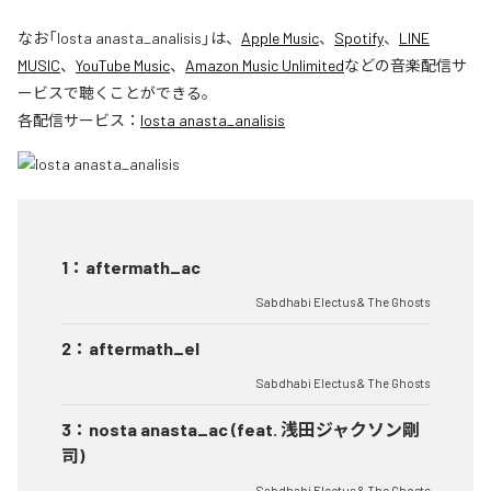
なお「
losta anasta_analisis
」は、
Apple Music
、
Spotify
、
LINE
MUSIC
、
YouTube Music
、
Amazon Music Unlimited
などの音楽配信サ
ービスで聴くことができる。
各配信サービス：
losta anasta_analisis
1
：
aftermath_ac
Sabdhabi Electus & The Ghosts
2
：
aftermath_el
Sabdhabi Electus & The Ghosts
3
：
nosta anasta_ac (feat. 浅田ジャクソン剛
司)
Sabdhabi Electus & The Ghosts