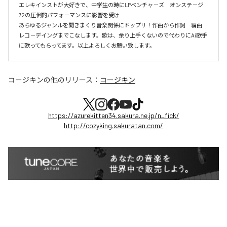
エレキインストが大好きで、中学生の時にLPベンチャ－ズ　オンステ－ジ
72の圧倒的パフォ－マンスに影響を受け

あらゆるジャンルを聞きまくり音楽関係にドップリ！作曲から作詞　編曲　
レコ－デイングまでこなします。歌は、余り上手くないので代わりにAi歌手
に歌ってもらってます。以上よろしくお願い致します。
コージキン
の他のリリース：
コージキン
https://azurekitten34.sakura.ne.jp/n_fick/
http://cozyking.sakuratan.com/