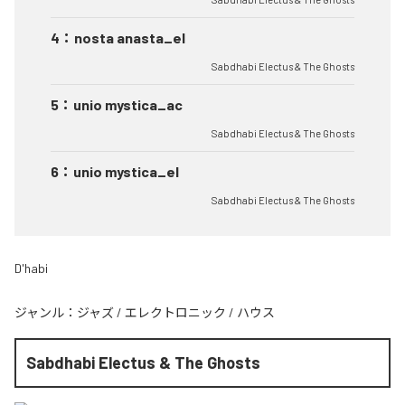
4
：
nosta anasta_el
Sabdhabi Electus & The Ghosts
5
：
unio mystica_ac
Sabdhabi Electus & The Ghosts
6
：
unio mystica_el
Sabdhabi Electus & The Ghosts
D'habi
ジャンル：
ジャズ
/
エレクトロニック
/
ハウス
Sabdhabi Electus & The Ghosts