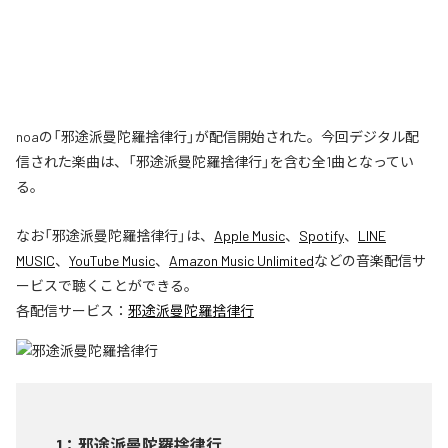
noaの「邪途派曼陀羅捨律行」が配信開始された。今回デジタル配
信された楽曲は、「邪途派曼陀羅捨律行」を含む全1曲となってい
る。
なお「
邪途派曼陀羅捨律行
」は、
Apple Music
、
Spotify
、
LINE
MUSIC
、
YouTube Music
、
Amazon Music Unlimited
などの音楽配信サ
ービスで聴くことができる。
各配信サービス：
邪途派曼陀羅捨律行
1
：
邪途派曼陀羅捨律行