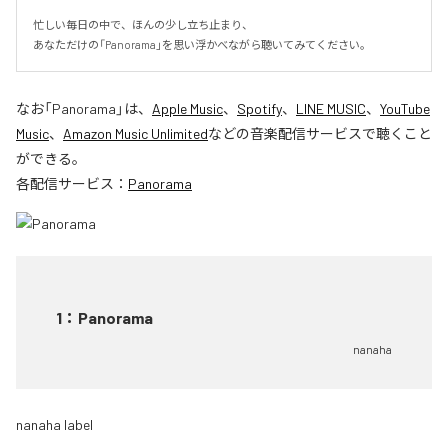
忙しい毎日の中で、ほんの少し立ち止まり、

あなただけの「Panorama」を思い浮かべながら聴いてみてください。
なお「
Panorama
」は、
Apple Music
、
Spotify
、
LINE MUSIC
、
YouTube
Music
、
Amazon Music Unlimited
などの音楽配信サービスで聴くこと
ができる。
各配信サービス：
Panorama
1
：
Panorama
nanaha
nanaha label