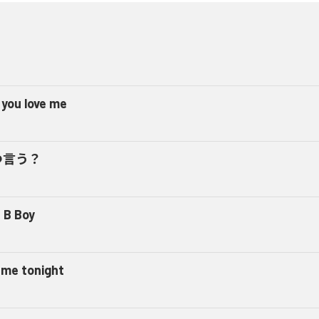
 you love me
つ言う？
 B Boy
l me tonight