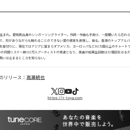
月26日生まれ。愛知県出身のシンガーソングライター。作詞・作曲も手掛け、一度聞いたら忘れ
で、形がありながらも触れることのできない愛の感覚を表現し、操る。香港のトップアルバ
を皮切りに、現在ではアジアに留まらずアメリカ、ヨーロッパなど80カ国以上のチャートで
tifyの月間リスナー数100万人アーティストの常連となり、楽曲の総再生回数は30億回をはる
勢いは止まるところを知らない。
のリリース：
高瀬統也
https://t-toya.com