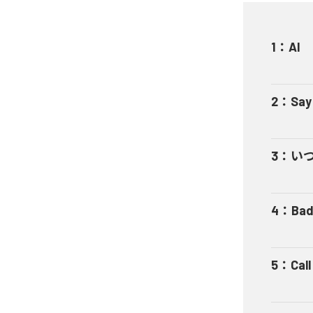
1
：
AI
2
：
Say
3
：
い
4
：
Bad
5
：
Cal