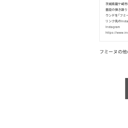
茨城県龍ケ崎市
普段の弾き語り
ウンドを「フミ
​リンク先のIn
​Instagram

https://www.i
フミーヌ
の他