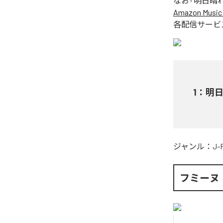
なお「
明日晴
Amazon Music 
各配信サービ
1
：
明
ジャンル：
J-
フミーヌ