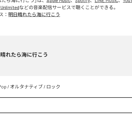
れたら海に行こう
」は、
Apple Music
、
Spotify
、
LINE MUSIC
、
YouT
Unlimited
などの音楽配信サービスで聴くことができる。
ス：
明日晴れたら海に行こう
日晴れたら海に行こう
Pop
/
オルタナティブ
/
ロック