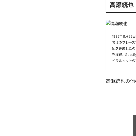
高瀬統也
1996年11
ではのフレーズ
冠を達成したの
を獲得。Spo
イラルヒットの
高瀬統也
の他