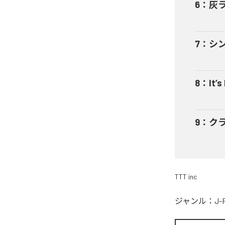
6
：
灰
7
：
シ
8
：
It’s
9
：
ク
TTT inc
ジャンル：
J-