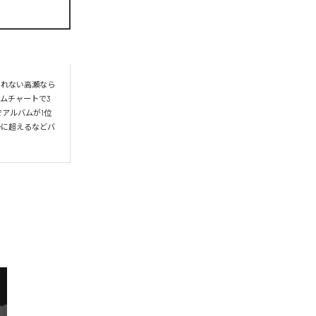
られない高瀬なら
ムチャートで3
アルバムが1位
かに超えるなどバ