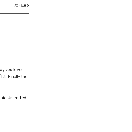
2026.8.8
u love
Finally the
ic Unlimited