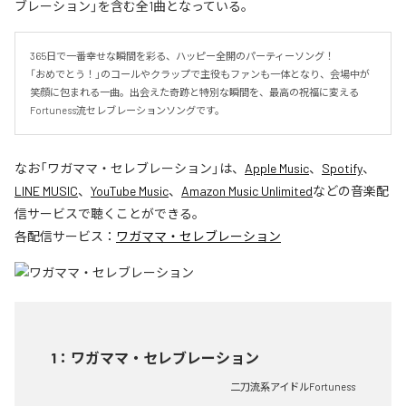
ブレーション」を含む全1曲となっている。
365日で一番幸せな瞬間を彩る、ハッピー全開のパーティーソング！

「おめでとう！」のコールやクラップで主役もファンも一体となり、会場中が
笑顔に包まれる一曲。出会えた奇跡と特別な瞬間を、最高の祝福に変える
Fortuness流セレブレーションソングです。
なお「
ワガママ・セレブレーション
」は、
Apple Music
、
Spotify
、
LINE MUSIC
、
YouTube Music
、
Amazon Music Unlimited
などの音楽配
信サービスで聴くことができる。
各配信サービス：
ワガママ・セレブレーション
1
：
ワガママ・セレブレーション
二刀流系アイドルFortuness