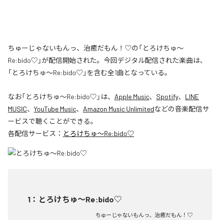
ちゅーじゃないもんっ、治癒だもん！♡の「とろけちゅ〜
Re:bido♡」が配信開始された。今回デジタル配信された楽曲は、
「とろけちゅ〜Re:bido♡」を含む全1曲となっている。
なお「
とろけちゅ〜Re:bido♡
」は、
Apple Music
、
Spotify
、
LINE
MUSIC
、
YouTube Music
、
Amazon Music Unlimited
などの音楽配信サ
ービスで聴くことができる。
各配信サービス：
とろけちゅ〜Re:bido♡
1
：
とろけちゅ〜Re:bido♡
ちゅーじゃないもんっ、治癒だもん！♡