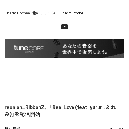
Charm Poche
の他のリリース：
Charm Poche
reunion_RibbonZ、「Real Love (feat. yururi. & れ
み)」を配信開始
新曲情報
2026.8.9