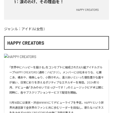
1
：
涙のわけ、その理由を！
HAPPY CREATORS
ジャンル：
アイドル(女性)
HAPPY CREATORS
「世界中にハッピーを届ける」をコンセプトに結成された6人組アイドルグル
ープHAPPY CREATORS（通称：ハピクリ）。メンバーには松本せりな、七瀬
こあ、橘あや、楠森しゅり、小鈴かれん、逢川あいといった個性豊かな面々
が揃い、日常に彩りを添えるポジティブなエネルギーを発信。2024年10
月、デビュー曲「きみのせいではっぴーです！」のミュージックビデオ公開と
同時に、各サブスクリプションサービスで配信を開始。

11月16日には東京・渋谷WWWXにてデビューライブを予定。HAPPYという世
界共通言語で全世界のファンと共に歩むリーダーを目指し、新たなハピネス
を生み出すHAPPY CREATORSの今後に注目が集まる。