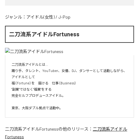
ジャンル：
アイドル(女性)
/
J-Pop
二刀流系アイドルFortuness
二刀流系アイドルとは…

踊り手、タレント、YouTuber、女優、DJ、ダンサーとして活動しながら、
アイドルとして

福（Fortune）を　届ける　仕事（Business）

"副業"ではなく"福業"をする

完全セルフプロデュースアイドル。

東京、大阪ダブル拠点で活動中。
二刀流系アイドルFortuness
の他のリリース：
二刀流系アイドル
Fortuness