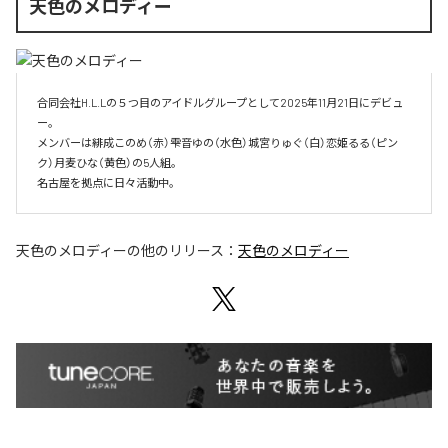
天色のメロディー
合同会社H.L.Lの５つ目のアイドルグループとして2025年11月21日にデビュ
ー。

メンバーは緋成このめ（赤）雫音ゆの（水色）城宮りゅぐ（白）恋姫るる（ピン
ク）月麦ひな（黄色）の5人組。

名古屋を拠点に日々活動中。
天色のメロディー
の他のリリース：
天色のメロディー