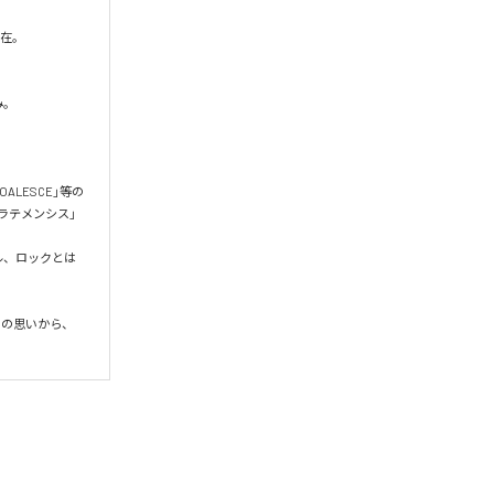
在。

。

OALESCE」等の
ラテメンシス」
ル、ロックとは
との思いから、