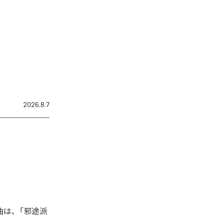
2026.8.7
曲は、「邪途派