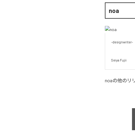
noa
-designwriter-

Seiya Fujii
noa
の他のリ