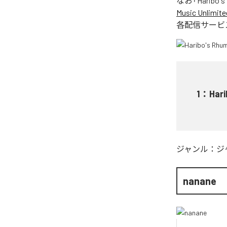
なお「
Haribo'
Music Unlimite
各配信サービ
1
：
Har
ジャンル：
ジ
nanane