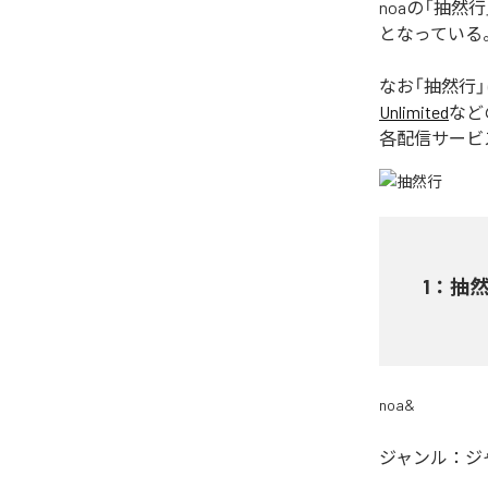
noaの「抽
となっている
なお「
抽然行
Unlimited
など
各配信サービ
1
：
抽
noa&
ジャンル：
ジ