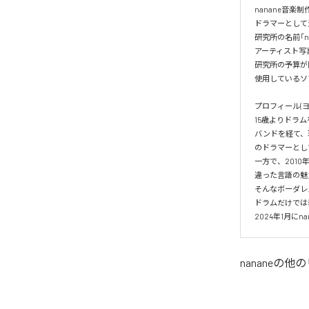
nanane音楽制
ドラマーとして
研究所の名前「n
アーティスト写
研究所の予算が限ら
使用しているソ
プロフィール(ヨ
15歳よりドラムを始
バンドを経て、
のドラマーとし
一方で、201
違った言語の魅
そんなボーダレ
ドラムだけでは
2024年1月に
nanane
の他の