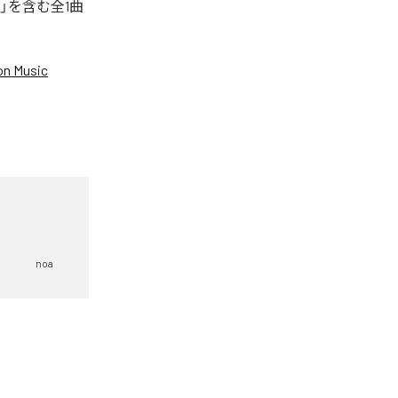
」を含む全1曲
n Music
noa