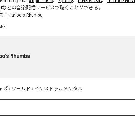
s Rhumba
」は、
Apple Music
、
Spotify
、
LINE MUSIC
、
YouTube Musi
d
などの音楽配信サービスで聴くことができる。
ス：
Haribo's Rhumba
ibo's Rhumba
ャズ
/
ワールド
/
インストゥルメンタル