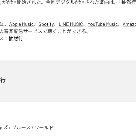
然行」が配信開始された。今回デジタル配信された楽曲は、「抽然行
。
」は、
Apple Music
、
Spotify
、
LINE MUSIC
、
YouTube Music
、
Amazo
の音楽配信サービスで聴くことができる。
ス：
抽然行
然行
ャズ
/
ブルース
/
ワールド