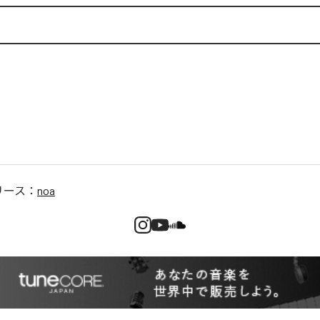
リース：
noa