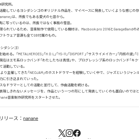
作研究所。

活動しているヨシダシンゴのオリジナル作品を、マイペースに発表していくような感じの存
anane」は、所長でもある愛犬の七音から。

真に写っているのは、所長ではなく事務の雪音。

れているため、音楽制作で使用している機材は、Macbook pro 2016とGarageBandのみ
フトウェア音源も全てGB付属のもの。

シダシンゴ)

める。「METALHEROES」「H:D:L」「YS-11」「DISPORT 」「サスライメイカー」「内核の波」「C
現在はエモ系ロックバンド「わたしたちは真悟」や、プログレッシブ系のロックバンド「キク
て活動している。

0年より主催してきた「NEOJAM」のホストドラマーを経験していく中で、ジャズというジャン
力に引き込まれていった。

スなドラマーとしての活動と並行して、作曲活動を続ける。

表現しきれないメッセージを、作品という一つの形にして発表していくのも面白いのでは
nanane音楽制作研究所をスタートさせた。
リリース：
nanane